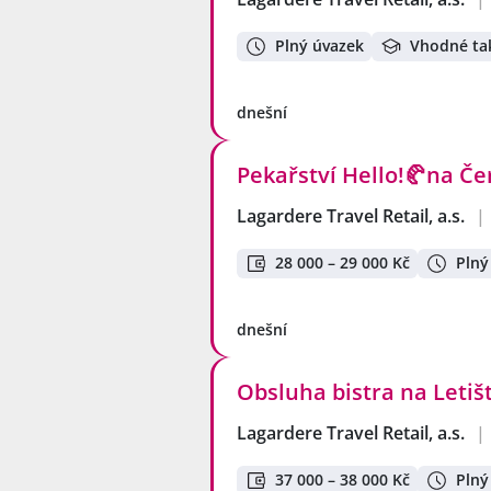
Plný úvazek
Vhodné ta
dnešní
Pekařství Hello!🥐na Č
Lagardere Travel Retail, a.s.
|
28 000 – 29 000 Kč
Plný
dnešní
Obsluha bistra na Letiš
Lagardere Travel Retail, a.s.
|
37 000 – 38 000 Kč
Plný