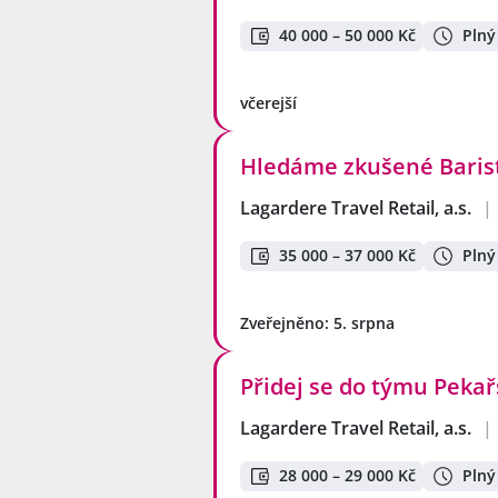
40 000 – 50 000 Kč
Plný
včerejší
Hledáme zkušené Barist
Lagardere Travel Retail, a.s.
|
35 000 – 37 000 Kč
Plný
Zveřejněno: 5. srpna
Přidej se do týmu Pekařs
Lagardere Travel Retail, a.s.
|
28 000 – 29 000 Kč
Plný