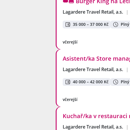
👑🍔 Burger King na Leti
Lagardere Travel Retail, a.s.
|
35 000 – 37 000 Kč
Plný
včerejší
Asistent/ka Store manag
Lagardere Travel Retail, a.s.
|
40 000 – 42 000 Kč
Plný
včerejší
Kuchař/ka v restauraci 
Lagardere Travel Retail, a.s.
|