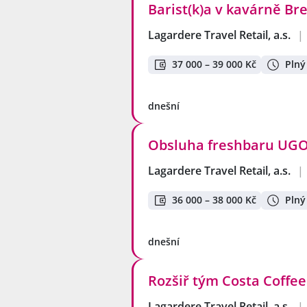
Barist(k)a v kavárně B
Lagardere Travel Retail, a.s.
|
37 000 – 39 000 Kč
Plný
dnešní
Obsluha freshbaru UGO 
Lagardere Travel Retail, a.s.
|
36 000 – 38 000 Kč
Plný
dnešní
Rozšiř tým Costa Coffee
Lagardere Travel Retail, a.s.
|