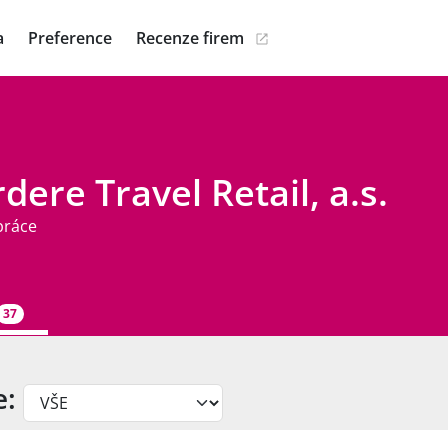
a
Preference
Recenze firem
dere Travel Retail, a.s.
práce
37
e: