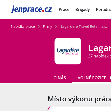
JenPráce.cz
Práce
Brigády
Poradn
Nabídky práce
Firmy
Lagardere Travel Retail, a.s.
Lagar
37 nabídek 
O NÁS
VOLNÉ POZICE
Místo výkonu prác