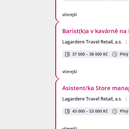
včerejší
Barist(k)a v kavárně na 
Lagardere Travel Retail, a.s.
|
37 000 – 38 000 Kč
Plný
včerejší
Asistent/ka Store manag
Lagardere Travel Retail, a.s.
|
43 000 – 53 000 Kč
Plný
včerejší