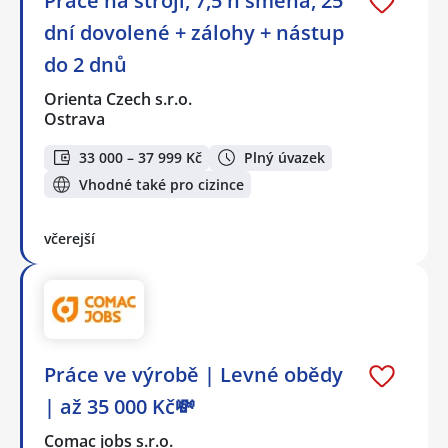
Práce na stroji, 7,5 h směna, 25
dní dovolené + zálohy + nástup
do 2 dnů
Orienta Czech s.r.o.
Ostrava
33 000 – 37 999 Kč
Plný úvazek
Vhodné také pro cizince
včerejší
Práce ve výrobě | Levné obědy
| až 35 000 Kč💸
Comac jobs s.r.o.