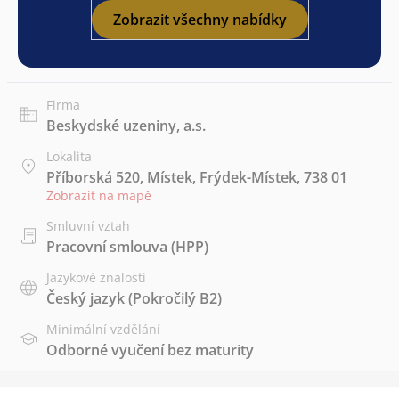
Zobrazit všechny nabídky
Firma
Beskydské uzeniny, a.s.
Lokalita
Příborská 520, Místek, Frýdek-Místek, 738 01
Zobrazit na mapě
Smluvní vztah
Pracovní smlouva (HPP)
Jazykové znalosti
Český jazyk
(Pokročilý B2)
Minimální vzdělání
Odborné vyučení bez maturity