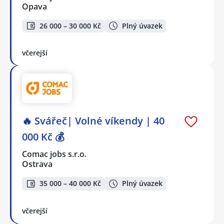
Opava
26 000 – 30 000 Kč
Plný úvazek
včerejší
🔥 Svářeč| Volné víkendy | 40
000 Kč 💰
Comac jobs s.r.o.
Ostrava
35 000 – 40 000 Kč
Plný úvazek
včerejší