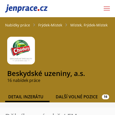
JenPráce.cz
Nabídky práce
Frýdek-Místek
Místek, Frýdek-Místek
Beskydské uzeniny, a.s.
16 nabídek práce
DETAIL INZERÁTU
DALŠÍ VOLNÉ POZICE
16