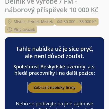
Dělník ve výrobě / FM -
náborový příspěvek 10 000 Kč
Místek, Frýdek-Místek
30.000 – 38.000 Kč
Plný úvazek
Tahle nabídka už je sice pryč,
ale není důvod zoufat.
Společnost Beskydské uzeniny, a.s.
hledá pracovníky i na další pozice:
Zobrazit nabídky firmy
Nebo se podívejte na jiné zajímavé