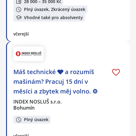
28 000 – 35 000 Kč
Plný úvazek, Zkrácený úvazek
Vhodné také pro absolventy
včerejší
Máš technické 🩶 a rozumíš
mašinám? Pracuj 15 dní v
měsíci a zbytek měj volno. ⚙
INDEX NOSLUŠ s.r.o.
Bohumín
Plný úvazek
včerejší