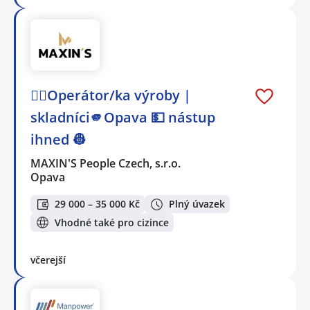
👷‍♂️Operátor/ka výroby |
skladníci🫵Opava 💵 nástup
ihned 👷
MAXIN'S People Czech, s.r.o.
Opava
29 000 – 35 000 Kč
Plný úvazek
Vhodné také pro cizince
včerejší