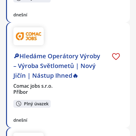
dnešní
🔎Hledáme Operátory Výroby
– Výroba Světlometů | Nový
Jičín | Nástup Ihned🔥
Comac jobs s.r.o.
Příbor
Plný úvazek
dnešní