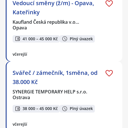
Vedoucí směny (ž/m) - Opava,
Kateřinky
Kaufland Česká republika v.o…
Opava
41 000 – 45 000 Kč
Plný úvazek
včerejší
Svářeč / zámečník, 1směna, od
38.000 Kč
SYNERGIE TEMPORARY HELP s.r.o.
Ostrava
38 000 – 45 000 Kč
Plný úvazek
včerejší