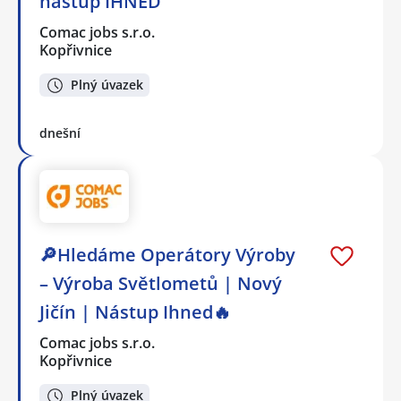
nástup IHNED
Comac jobs s.r.o.
Kopřivnice
Plný úvazek
dnešní
🔎Hledáme Operátory Výroby
– Výroba Světlometů | Nový
Jičín | Nástup Ihned🔥
Comac jobs s.r.o.
Kopřivnice
Plný úvazek