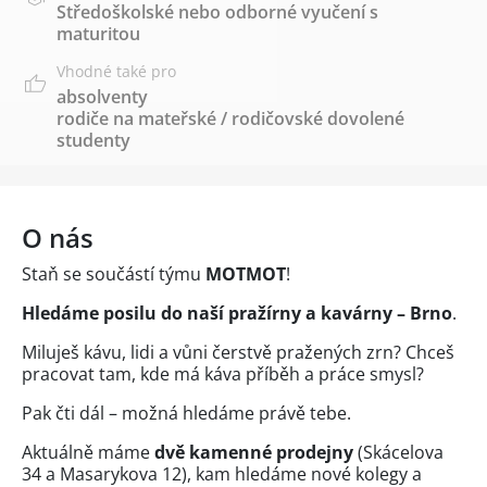
Středoškolské nebo odborné vyučení s
maturitou
Vhodné také pro
absolventy
rodiče na mateřské / rodičovské dovolené
studenty
O nás
Staň se součástí týmu
MOTMOT
!
Hledáme posilu do naší pražírny a kavárny – Brno
.
Miluješ kávu, lidi a vůni čerstvě pražených zrn? Chceš
pracovat tam, kde má káva příběh a práce smysl?
Pak čti dál – možná hledáme právě tebe.
Aktuálně máme
dvě kamenné prodejny
(Skácelova
34 a Masarykova 12), kam hledáme nové kolegy a