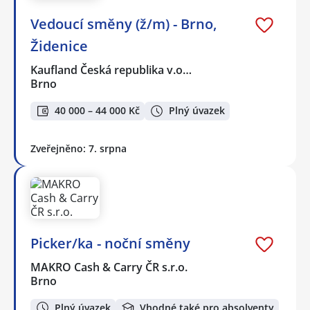
Vedoucí směny (ž/m) - Brno,
Židenice
Kaufland Česká republika v.o…
Brno
40 000 – 44 000 Kč
Plný úvazek
Zveřejněno: 7. srpna
Picker/ka - noční směny
MAKRO Cash & Carry ČR s.r.o.
Brno
Plný úvazek
Vhodné také pro absolventy