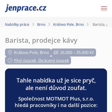
JenPráce.cz
Nabídky práce
Brno
Královo Pole, Brno
Barista, pr
Barista, prodejce kávy
Královo Pole, Brno
26.000 – 35.000 Kč
Plný úvazek
,
Zkrácený úvazek
Tahle nabídka už je sice pryč,
ale není důvod zoufat.
Společnost MOTMOT Plus, s.r.o.
hledá pracovníky i na další pozice: