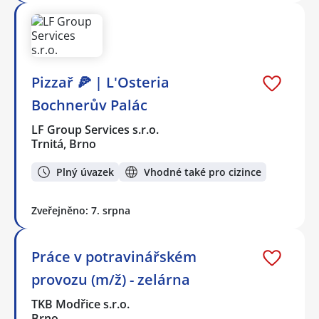
Pizzař 🍕 | L'Osteria
Bochnerův Palác
LF Group Services s.r.o.
Trnitá, Brno
Plný úvazek
Vhodné také pro cizince
Zveřejněno: 7. srpna
Práce v potravinářském
provozu (m/ž) - zelárna
TKB Modřice s.r.o.
Brno