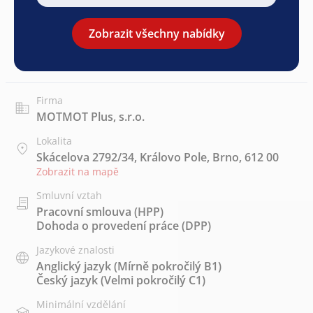
Zobrazit všechny nabídky
Firma
MOTMOT Plus, s.r.o.
Lokalita
Skácelova 2792/34, Královo Pole, Brno, 612 00
Zobrazit na mapě
Smluvní vztah
Pracovní smlouva (HPP)
Dohoda o provedení práce (DPP)
Jazykové znalosti
Anglický jazyk
(Mírně pokročilý B1)
Český jazyk
(Velmi pokročilý C1)
Minimální vzdělání