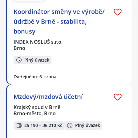
Koordinátor směny ve výrobě/
údržbě v Brně - stabilita,
bonusy
INDEX NOSLUŠ s.r.o.
Brno
Plný úvazek
Zveřejněno: 6. srpna
Mzdový/mzdová účetní
Krajský soud v Brně
Brno-město, Brno
25 190 – 36 210 Kč
Plný úvazek