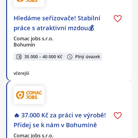
Hledáme seřizovače! Stabilní
práce s atraktivní mzdou💰
Comac jobs s.r.o.
Bohumín
35 000 – 40 000 Kč
Plný úvazek
včerejší
🔥 37.000 Kč za práci ve výrobě!
Přidej se k nám v Bohumíně
Comac jobs s.r.o.