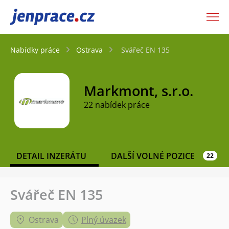
JenPráce.cz
Nabídky práce
Ostrava
Svářeč EN 135
Markmont, s.r.o.
22 nabídek práce
DETAIL INZERÁTU
DALŠÍ VOLNÉ POZICE
22
Svářeč EN 135
Ostrava
Plný úvazek