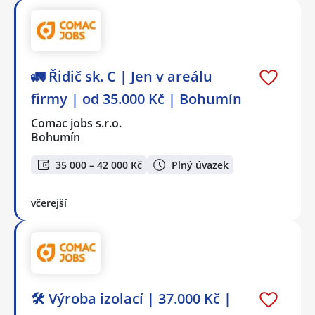
🚛 Řidič sk. C | Jen v areálu
firmy | od 35.000 Kč | Bohumín
Comac jobs s.r.o.
Bohumín
35 000 – 42 000 Kč
Plný úvazek
včerejší
🛠️ Výroba izolací | 37.000 Kč |