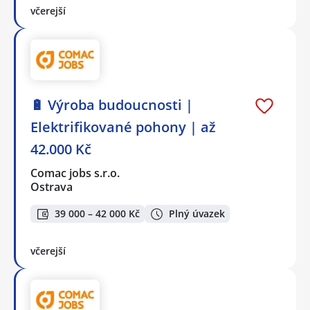
včerejší
🔋 Výroba budoucnosti |
Elektrifikované pohony | až
42.000 Kč
Comac jobs s.r.o.
Ostrava
39 000 – 42 000 Kč
Plný úvazek
včerejší