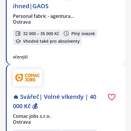
ihned|GAOS
Personal fabric - agentura…
Ostrava
32 000 – 35 000 Kč
Plný úvazek
Vhodné také pro absolventy
včerejší
🔥 Svářeč| Volné víkendy | 40
000 Kč 💰
Comac jobs s.r.o.
Ostrava