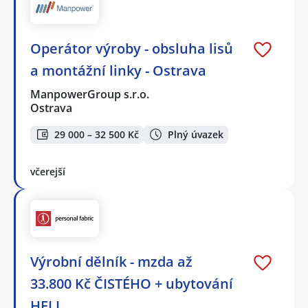
Operátor výroby - obsluha lisů
a montážní linky - Ostrava
ManpowerGroup s.r.o.
Ostrava
29 000 – 32 500 Kč
Plný úvazek
včerejší
Výrobní dělník - mzda až
33.800 Kč ČISTÉHO + ubytování
HELI