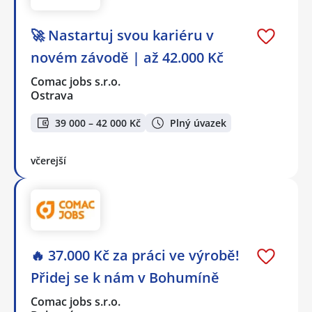
🚀 Nastartuj svou kariéru v
novém závodě | až 42.000 Kč
Comac jobs s.r.o.
Ostrava
39 000 – 42 000 Kč
Plný úvazek
včerejší
🔥 37.000 Kč za práci ve výrobě!
Přidej se k nám v Bohumíně
Comac jobs s.r.o.