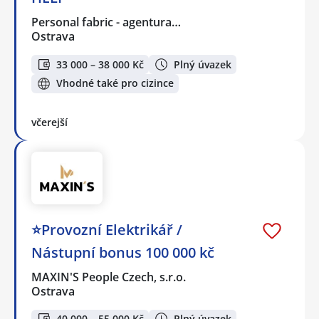
Personal fabric - agentura…
Ostrava
33 000 – 38 000 Kč
Plný úvazek
Vhodné také pro cizince
včerejší
⭐Provozní Elektrikář /
Nástupní bonus 100 000 kč
MAXIN'S People Czech, s.r.o.
Ostrava
40 000 – 55 000 Kč
Plný úvazek