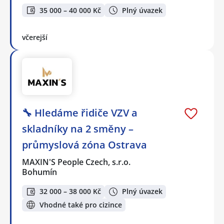
35 000 – 40 000 Kč
Plný úvazek
včerejší
🔧 Hledáme řidiče VZV a
skladníky na 2 směny –
průmyslová zóna Ostrava
MAXIN'S People Czech, s.r.o.
Bohumín
32 000 – 38 000 Kč
Plný úvazek
Vhodné také pro cizince