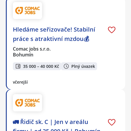
Hledáme seřizovače! Stabilní
práce s atraktivní mzdou💰
Comac jobs s.r.o.
Bohumín
35 000 – 40 000 Kč
Plný úvazek
včerejší
🚛 Řidič sk. C | Jen v areálu