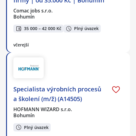
firmy | od 35.000 Kč | Bohumín
Comac jobs s.r.o.
Bohumín
35 000 – 42 000 Kč
Plný úvazek
včerejší
Specialista výrobních procesů
a školení (m/ž) (A14505)
HOFMANN WIZARD s.r.o.
Bohumín
Plný úvazek