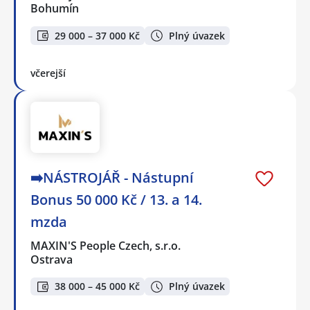
Bohumín
29 000 – 37 000 Kč
Plný úvazek
včerejší
➡️NÁSTROJÁŘ - Nástupní
Bonus 50 000 Kč / 13. a 14.
mzda
MAXIN'S People Czech, s.r.o.
Ostrava
38 000 – 45 000 Kč
Plný úvazek