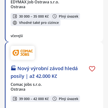
EDYMAX Job Ostrava s.r.o.
Ostrava
30 000 – 35 000 Kč
Plný úvazek
Vhodné také pro cizince
včerejší
🏭 Nový výrobní závod hledá
posily | až 42.000 Kč
Comac jobs s.r.o.
Ostrava
39 000 – 42 000 Kč
Plný úvazek