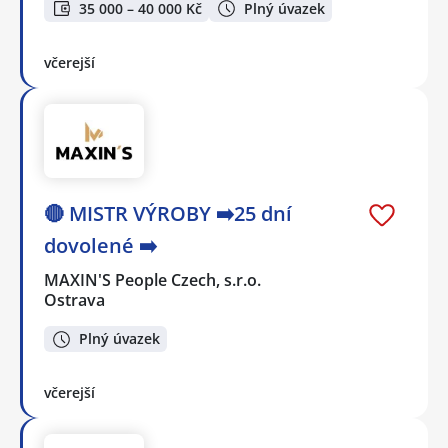
35 000 – 40 000 Kč
Plný úvazek
včerejší
🔴 MISTR VÝROBY ➡️25 dní
dovolené ➡️
MAXIN'S People Czech, s.r.o.
Ostrava
Plný úvazek
včerejší