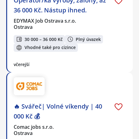
Operátor/ka výroby, zálohy, až
36 000 Kč. Nástup ihned.
EDYMAX Job Ostrava s.r.o.
Ostrava
30 000 – 36 000 Kč
Plný úvazek
Vhodné také pro cizince
včerejší
🔥 Svářeč| Volné víkendy | 40
000 Kč 💰
Comac jobs s.r.o.
Ostrava