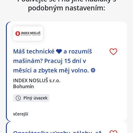
podobným nastavením:
Máš technické 🩶 a rozumíš
mašinám? Pracuj 15 dní v
měsíci a zbytek měj volno. ⚙
INDEX NOSLUŠ s.r.o.
Bohumín
Plný úvazek
včerejší