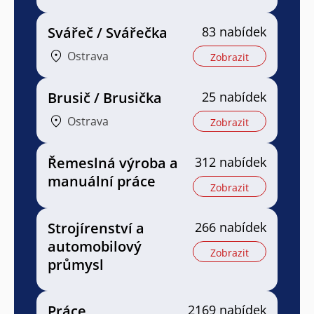
Svářeč / Svářečka
83 nabídek
Ostrava
Zobrazit
Brusič / Brusička
25 nabídek
Ostrava
Zobrazit
Řemeslná výroba a
312 nabídek
manuální práce
Zobrazit
Strojírenství a
266 nabídek
automobilový
Zobrazit
průmysl
Práce
2169 nabídek