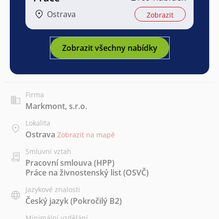
Ostrava
Zobrazit
Zobrazit všechny nabídky
Firma
Markmont, s.r.o.
Lokalita
Ostrava
Zobrazit na mapě
Smluvní vztah
Pracovní smlouva (HPP)
Práce na živnostenský list (OSVČ)
Jazykové znalosti
Český jazyk
(Pokročilý B2)
Minimální vzdělání