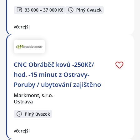
33 000 – 37 000 Kč
Plný úvazek
včerejší
CNC Obráběč kovů -250Kč/
hod. -15 minut z Ostravy-
Poruby / ubytování zajištěno
Markmont, s.r.o.
Ostrava
Plný úvazek
včerejší