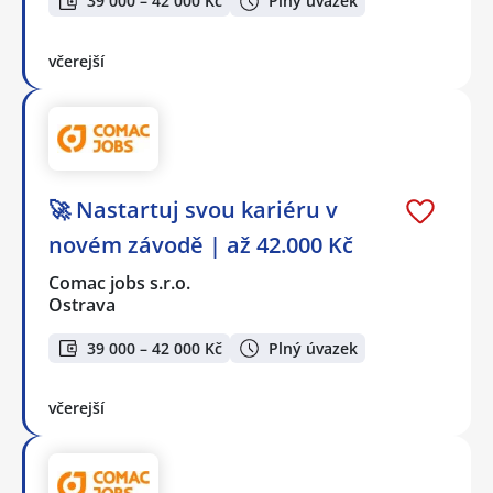
39 000 – 42 000 Kč
Plný úvazek
včerejší
🚀 Nastartuj svou kariéru v
novém závodě | až 42.000 Kč
Comac jobs s.r.o.
Ostrava
39 000 – 42 000 Kč
Plný úvazek
včerejší