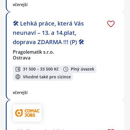
včerejší
🛠️ Lehká práce, která Vás
neunaví – 13. a 14.plat,
doprava ZDARMA !!! (P) 🛠️
Pragolematik s.r.o.
Ostrava
31 500 – 33 500 Kč
Plný úvazek
Vhodné také pro cizince
včerejší