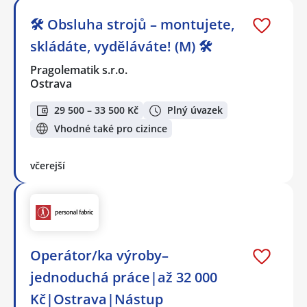
🛠️ Obsluha strojů – montujete,
skládáte, vyděláváte! (M) 🛠️
Pragolematik s.r.o.
Ostrava
29 500 – 33 500 Kč
Plný úvazek
Vhodné také pro cizince
včerejší
Operátor/ka výroby–
jednoduchá práce|až 32 000
Kč|Ostrava|Nástup