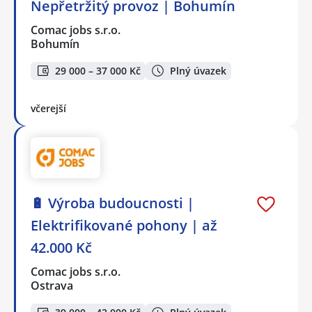
Nepřetržitý provoz | Bohumín
Comac jobs s.r.o.
Bohumín
29 000 – 37 000 Kč
Plný úvazek
včerejší
🔋 Výroba budoucnosti |
Elektrifikované pohony | až
42.000 Kč
Comac jobs s.r.o.
Ostrava