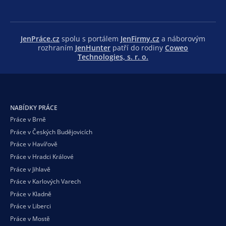
JenPráce.cz
spolu s portálem
JenFirmy.cz
a náborovým
rozhraním
JenHunter
patří do rodiny
Coweo
Technologies, s. r. o.
NABÍDKY PRÁCE
Práce v Brně
Práce v Českých Budějovicích
Práce v Havířově
Práce v Hradci Králové
Práce v Jihlavě
Práce v Karlových Varech
Práce v Kladně
Práce v Liberci
Práce v Mostě