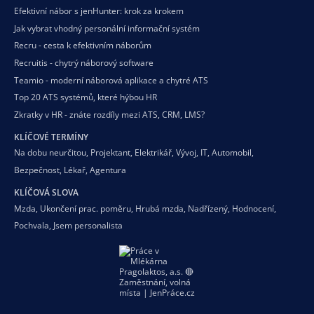
Efektivní nábor s jenHunter: krok za krokem
Jak vybrat vhodný personální informační systém
Recru - cesta k efektivním náborům
Recruitis - chytrý náborový software
Teamio - moderní náborová aplikace a chytré ATS
Top 20 ATS systémů, které hýbou HR
Zkratky v HR - znáte rozdíly mezi ATS, CRM, LMS?
KLÍČOVÉ TERMÍNY
Na dobu neurčitou
,
Projektant
,
Elektrikář
,
Vývoj
,
IT
,
Automobil
,
Bezpečnost
,
Lékař
,
Agentura
KLÍČOVÁ SLOVA
Mzda
,
Ukončení prac. poměru
,
Hrubá mzda
,
Nadřízený
,
Hodnocení
,
Pochvala
,
Jsem personalista