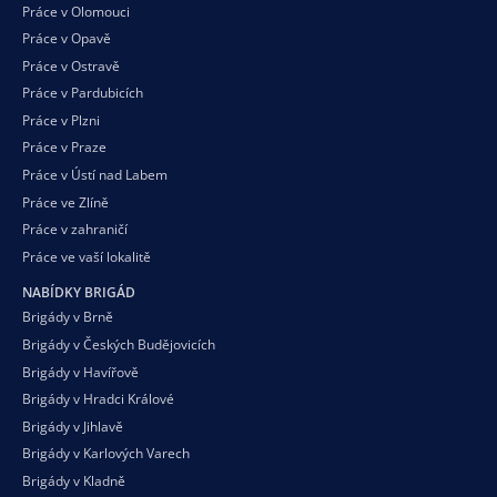
Práce v Olomouci
Práce v Opavě
Práce v Ostravě
Práce v Pardubicích
Práce v Plzni
Práce v Praze
Práce v Ústí nad Labem
Práce ve Zlíně
Práce v zahraničí
Práce ve vaší
lokalitě
NABÍDKY BRIGÁD
Brigády v Brně
Brigády v Českých Budějovicích
Brigády v Havířově
Brigády v Hradci Králové
Brigády v Jihlavě
Brigády v Karlových Varech
Brigády v Kladně