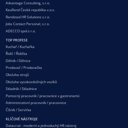
Advantage Consulting, s.r.o.
Kaufland Česká republika v.o.s.
Randstad HR Solutions s.r.o.
Jobs Contact Personal, s.r.o.
ADECCO spol.s r.o.
TOP PROFESE
Kuchař / Kuchařka
Řidič / Řidička
Dělník / Dělnice
Prodavač / Prodavačka
Obsluha strojů
Obsluha vysokozdvižných vozíků
Skladník / Skladnice
Pomocný pracovník / pracovnice v gastronomii
Administrativní pracovník / pracovnice
Číšník / Servírka
KLÍČOVÉ NÁSTROJE
Datacruit - moderní a jednoduchý HR nástroj