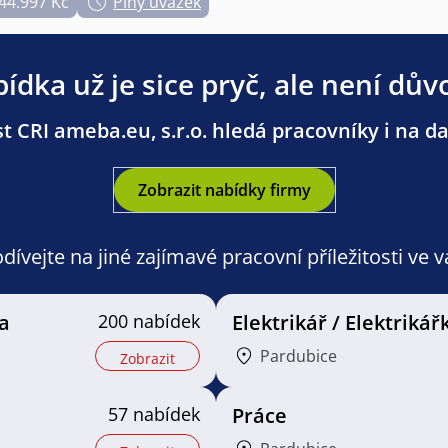
 44.997 Kč
Plný úvazek
ídka už je sice pryč, ale není dův
t CRI ameba.eu, s.r.o. hledá pracovníky i na dal
Zobrazit nabídky firmy
ívejte na jiné zajímavé pracovní příležitosti ve 
a
200 nabídek
Elektrikář / Elektrikář
Pardubice
Zobrazit
57 nabídek
Práce