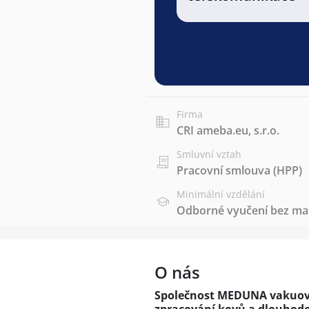
Firma
CRI ameba.eu, s.r.o.
Smluvní vztah
Pracovní smlouva (HPP)
Minimální vzdělání
Odborné vyučení bez mat
O nás
Společnost MEDUNA vakuová k