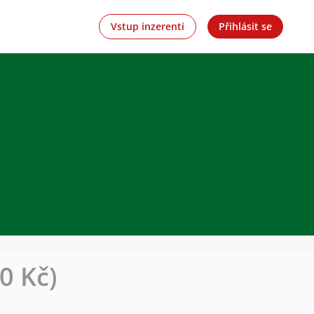
Vstup inzerenti
Přihlásit se
0 Kč)