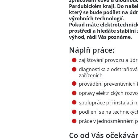
zpracování kovů a dlouhodo
Pardubickém kraji. Do naše
který se bude podílet na úd
výrobních technologií.
Pokud máte elektrotechnick
prostředí a hledáte stabil
výhod, rádi Vás poznáme.
Náplň práce:
zajišťování provozu a údr
diagnostika a odstraňován
zařízeních
provádění preventivních 
opravy elektrických rozvo
spolupráce při instalaci n
podílení se na technickýc
práce v jednosměnném 
Co od Vás očekává