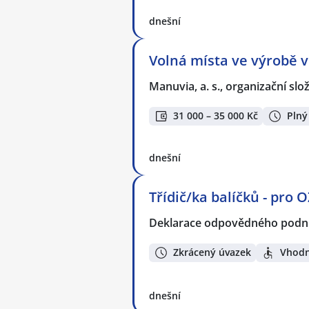
dnešní
Volná místa ve výrobě v
Manuvia, a. s., organizační slo
31 000 – 35 000 Kč
Plný
dnešní
Třídič/ka balíčků - pro 
Deklarace odpovědného podnik
Zkrácený úvazek
Vhodn
dnešní