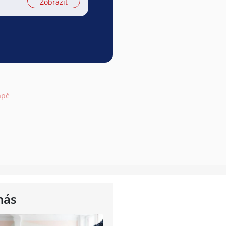
Zobrazit
apě
nás