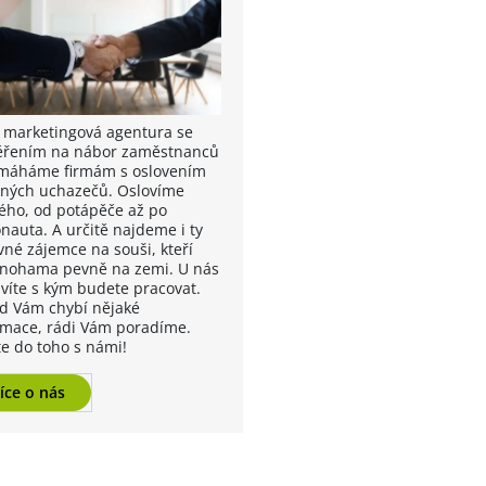
 marketingová agentura se
řením na nábor zaměstnanců
máháme firmám s oslovením
vných uchazečů. Oslovíme
ého, od potápěče až po
onauta. A určitě najdeme i ty
vné zájemce na souši, kteří
í nohama pevně na zemi. U nás
 víte s kým budete pracovat.
d Vám chybí nějaké
rmace, rádi Vám poradíme.
te do toho s námi!
íce o nás