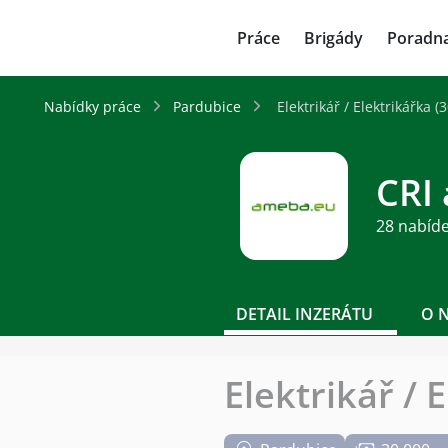
JenPráce.cz
Práce
Brigády
Poradn
Nabídky práce
Pardubice
Elektrikář / Elektrikářka (
CRI 
28 nabíd
DETAIL INZERÁTU
O 
Elektrikář / 