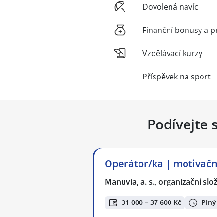
Dovolená navíc
Finanční bonusy a p
Vzdělávací kurzy
Příspěvek na sport
Podívejte 
Operátor/ka | motivační
Manuvia, a. s., organizační slo
31 000 – 37 600 Kč
Plný