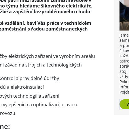
bě patří mezi stabilní zaměstnavatele v
ho týmu hledáme šikovného elektrikáře,
ržbě a zajištění bezproblémového chodu
é vzdělání, baví Vás práce v technickém
ní zaměstnání s řadou zaměstnaneckých
Jsme
zamě
a po
šiko
každ
žby elektrických zařízení ve výrobním areálu
astr
í závad na strojích a technologických
sprá
stoj
vždy
kontrol a pravidelné údržby
Poku
dů a elektroinstalací
info
Pojď
ových technologií a zařízení
V
h vylepšeních a optimalizaci provozu
provozu
me: