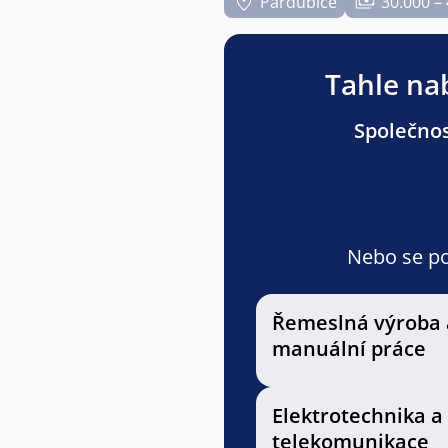
Pardubice
30.000 –
Tahle nab
Společnos
Nebo se pod
Řemeslná výroba 
manuální práce
Elektrotechnika a
telekomunikace