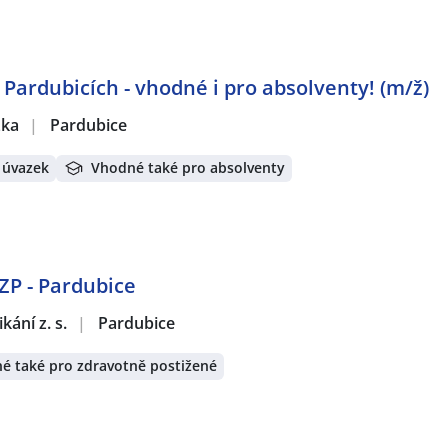
 Pardubicích - vhodné i pro absolventy! (m/ž)
žka
|
Pardubice
 úvazek
Vhodné také pro absolventy
OZP - Pardubice
ání z. s.
|
Pardubice
é také pro zdravotně postižené