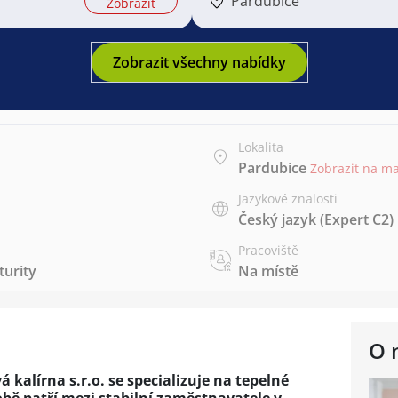
Pardubice
Zobrazit
Zobrazit všechny nabídky
Lokalita
Pardubice
Zobrazit na m
Jazykové znalosti
Český jazyk
(Expert C2)
Pracoviště
urity
Na místě
O 
alírna s.r.o. se specializuje na tepelné