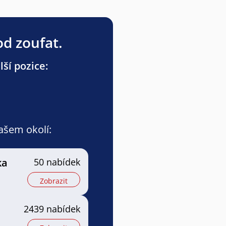
od zoufat.
ší pozice:
vašem okolí:
ka
50 nabídek
Zobrazit
2439 nabídek