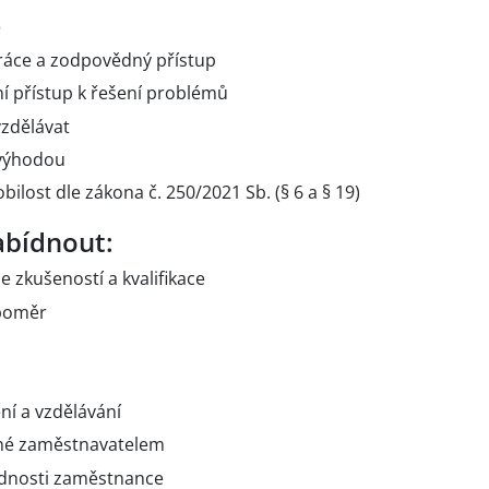
o
áce a zodpovědný přístup
ní přístup k řešení problémů
zdělávat
 výhodou
ost dle zákona č. 250/2021 Sb. (§ 6 a § 19)
bídnout:
 zkušeností a kvalifikace
 poměr
ní a vzdělávání
ěné zaměstnavatelem
ědnosti zaměstnance