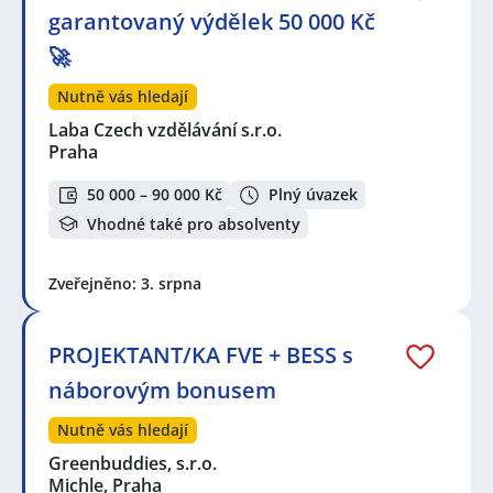
garantovaný výdělek 50 000 Kč
🚀
Nutně vás hledají
Laba Czech vzdělávání s.r.o.
Praha
50 000 – 90 000 Kč
Plný úvazek
Vhodné také pro absolventy
Zveřejněno: 3. srpna
PROJEKTANT/KA FVE + BESS s
náborovým bonusem
Nutně vás hledají
Greenbuddies, s.r.o.
Michle, Praha