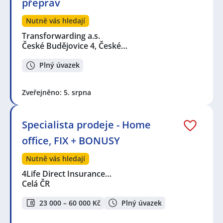
přeprav
Nutně vás hledají
Transforwarding a.s.
České Budějovice 4, České…
Plný úvazek
Zveřejněno: 5. srpna
Specialista prodeje - Home
office, FIX + BONUSY
Nutně vás hledají
4Life Direct Insurance…
Celá ČR
23 000 – 60 000 Kč
Plný úvazek