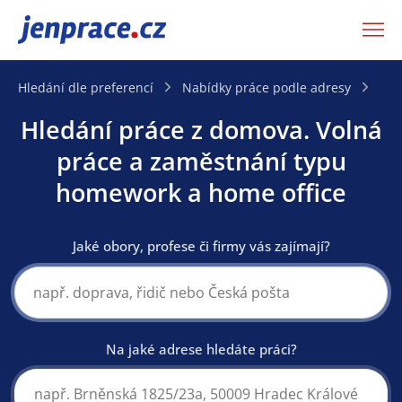
JenPráce.cz
Hledání dle preferencí
Nabídky práce podle adresy
Na
Hledání práce z domova. Volná
práce a zaměstnání typu
homework a home office
Jaké obory, profese či firmy vás zajímají?
Na jaké adrese hledáte práci?