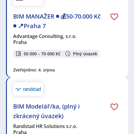
BIM MANAŽER ◾ 💰50-70.000 Kč
◾ 📍Praha 7
Advantage Consulting, s.r.o.
Praha
50 000 – 70 000 Kč
Plný úvazek
Zveřejněno: 4. srpna
BIM Modelář/ka, (plný i
zkrácený úvazek)
Randstad HR Solutions s.r.o.
Praha