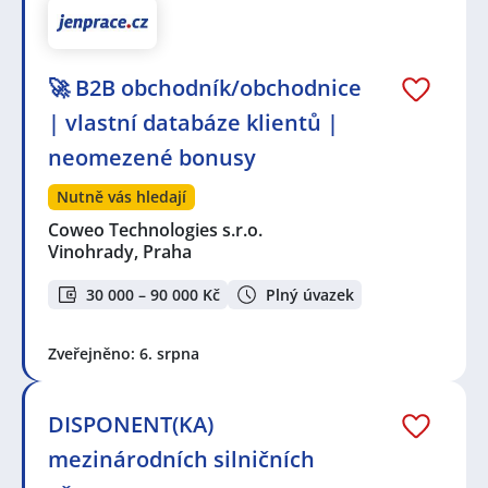
🚀 B2B obchodník/obchodnice
| vlastní databáze klientů |
neomezené bonusy
Nutně vás hledají
Coweo Technologies s.r.o.
Vinohrady, Praha
30 000 – 90 000 Kč
Plný úvazek
Zveřejněno: 6. srpna
DISPONENT(KA)
mezinárodních silničních