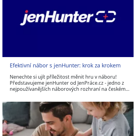
Efektivní nábor s jenHunter: krok za krokem
Nenechte si ujít příležitost měnit hru v náboru!
Představujeme jenHunter od JenPráce.cz - jedno z
nejpoužívanějších náborových rozhraní na českém…