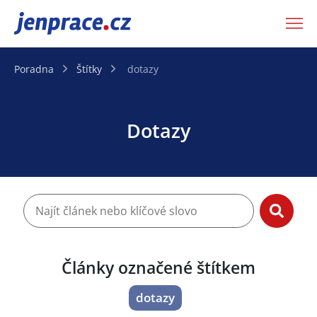
JenPráce.cz
Poradna
Štítky
dotazy
Dotazy
Články označené štítkem
dotazy