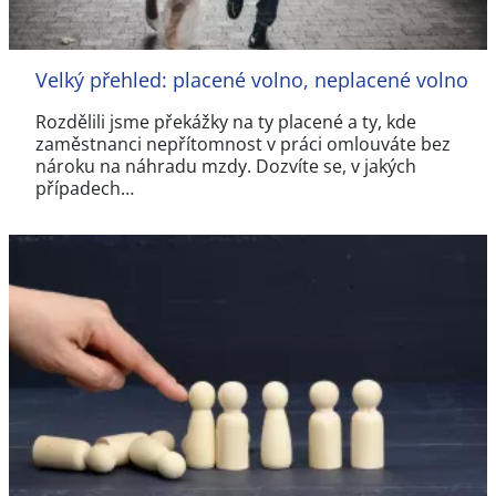
Velký přehled: placené volno, neplacené volno
Rozdělili jsme překážky na ty placené a ty, kde
zaměstnanci nepřítomnost v práci omlouváte bez
nároku na náhradu mzdy. Dozvíte se, v jakých
případech…