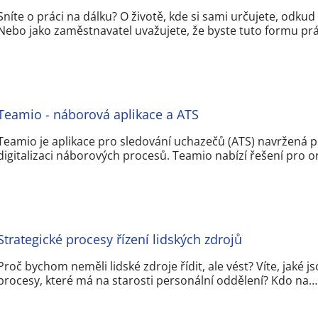
Sníte o práci na dálku? O životě, kde si sami určujete, odku
Nebo jako zaměstnavatel uvažujete, že byste tuto formu pr
Teamio - náborová aplikace a ATS
Teamio je aplikace pro sledování uchazečů (ATS) navržená p
digitalizaci náborových procesů. Teamio nabízí řešení pro 
Strategické procesy řízení lidských zdrojů
Proč bychom neměli lidské zdroje řídit, ale vést? Víte, jaké j
procesy, které má na starosti personální oddělení? Kdo na…