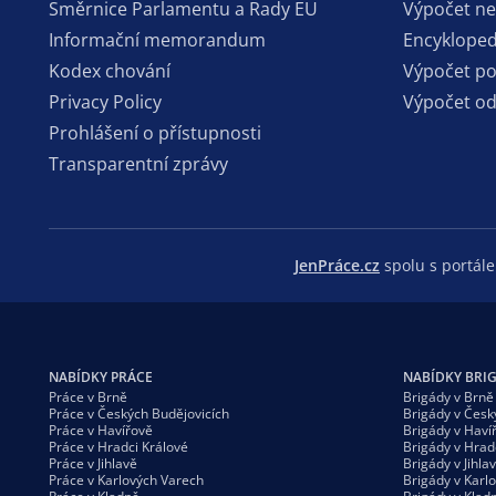
Směrnice Parlamentu a Rady EU
Výpočet n
Informační memorandum
Encykloped
Kodex chování
Výpočet p
Privacy Policy
Výpočet o
Prohlášení o přístupnosti
Transparentní zprávy
JenPráce.cz
spolu s portá
NABÍDKY PRÁCE
NABÍDKY BRI
Práce v Brně
Brigády v Brně
Práce v Českých Budějovicích
Brigády v Česk
Práce v Havířově
Brigády v Haví
Práce v Hradci Králové
Brigády v Hrad
Práce v Jihlavě
Brigády v Jihla
Práce v Karlových Varech
Brigády v Karl