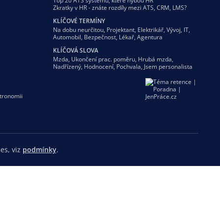
Top 20 ATS systémů, které hýbou HR
Zkratky v HR - znáte rozdíly mezi ATS, CRM, LMS?
KLÍČOVÉ TERMÍNY
Na dobu neurčitou
,
Projektant
,
Elektrikář
,
Vývoj
,
IT
,
Automobil
,
Bezpečnost
,
Lékař
,
Agentura
KLÍČOVÁ SLOVA
Mzda
,
Ukončení prac. poměru
,
Hrubá mzda
,
Nadřízený
,
Hodnocení
,
Pochvala
,
Jsem personalista
tronomii
es, viz
podmínky
.