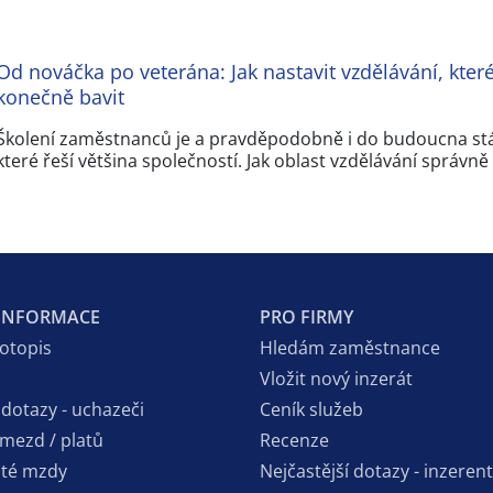
Od nováčka po veterána: Jak nastavit vzdělávání, které
konečně bavit
Školení zaměstnanců je a pravděpodobně i do budoucna st
které řeší většina společností. Jak oblast vzdělávání správně
 INFORMACE
PRO FIRMY
votopis
Hledám zaměstnance
Vložit nový inzerát
 dotazy - uchazeči
Ceník služeb
 mezd / platů
Recenze
sté mzdy
Nejčastější dotazy - inzerent