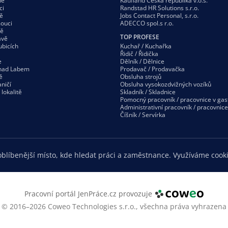
ně
Kaufland Česká republika v.o.s.
ci
Randstad HR Solutions s.r.o.
ě
Jobs Contact Personal, s.r.o.
ouci
ADECCO spol.s r.o.
vě
TOP PROFESE
avě
ubicích
Kuchař / Kuchařka
Řidič / Řidička
e
Dělník / Dělnice
 nad Labem
Prodavač / Prodavačka
ě
Obsluha strojů
ničí
Obsluha vysokozdvižných vozíků
í
lokalitě
Skladník / Skladnice
Pomocný pracovník / pracovnice v gas
Administrativní pracovník / pracovnice
Číšník / Servírka
blíbenější místo, kde hledat práci a zaměstnance. Využíváme cooki
Pracovní portál JenPráce.cz provozuje
© 2016–2026 Coweo Technologies s.r.o.,
všechna práva vyhrazena