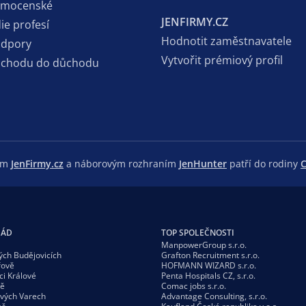
emocenské
JENFIRMY.CZ
ie profesí
Hodnotit zaměstnavatele
odpory
Vytvořit prémiový profil
dchodu do důchodu
lem
JenFirmy.cz
a náborovým rozhraním
JenHunter
patří do rodiny
C
GÁD
TOP SPOLEČNOSTI
ManpowerGroup s.r.o.
ých Budějovicích
Grafton Recruitment s.r.o.
řově
HOFMANN WIZARD s.r.o.
ci Králové
Penta Hospitals CZ, s.r.o.
vě
Comac jobs s.r.o.
ových Varech
Advantage Consulting, s.r.o.