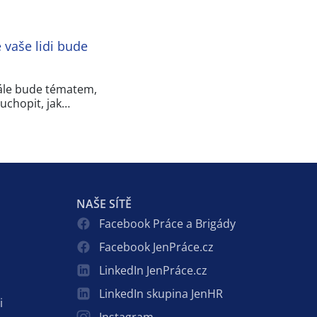
 vaše lidi bude
ále bude tématem,
 uchopit, jak…
NAŠE SÍTĚ
Facebook Práce a Brigády
Facebook JenPráce.cz
LinkedIn JenPráce.cz
LinkedIn skupina JenHR
i