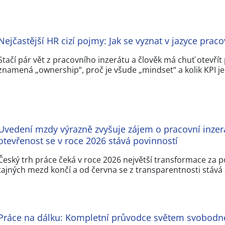
Nejčastější HR cizí pojmy: Jak se vyznat v jazyce prac
Stačí pár vět z pracovního inzerátu a člověk má chuť otevřít
znamená „ownership“, proč je všude „mindset“ a kolik KPI je
Uvedení mzdy výrazně zvyšuje zájem o pracovní inzer
otevřenost se v roce 2026 stává povinností
Český trh práce čeká v roce 2026 největší transformace za po
tajných mezd končí a od června se z transparentnosti stáv
Práce na dálku: Kompletní průvodce světem svobod