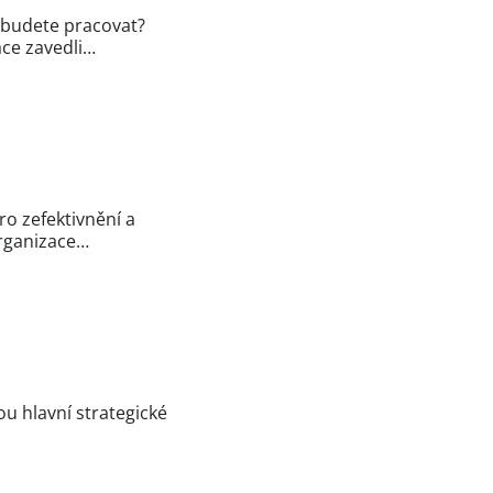
d budete pracovat?
áce zavedli…
ro zefektivnění a
organizace…
sou hlavní strategické