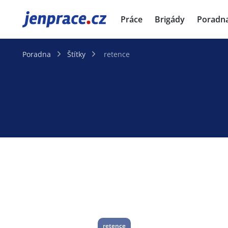
JenPráce.cz
Práce
Brigády
Poradn
Poradna
Štítky
retence
retence