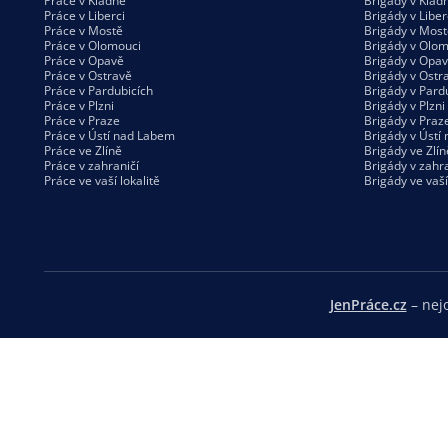
Práce v Kladně
Brigády v Klad
Práce v Liberci
Brigády v Liber
Práce v Mostě
Brigády v Most
Práce v Olomouci
Brigády v Olom
Práce v Opavě
Brigády v Opa
Práce v Ostravě
Brigády v Ostr
Práce v Pardubicích
Brigády v Pard
Práce v Plzni
Brigády v Plzni
Práce v Praze
Brigády v Praz
Práce v Ústí nad Labem
Brigády v Ústí
Práce ve Zlíně
Brigády ve Zlín
Práce v zahraničí
Brigády v zahra
Práce ve vaší
lokalitě
Brigády ve vaš
JenPráce.cz
– nejo