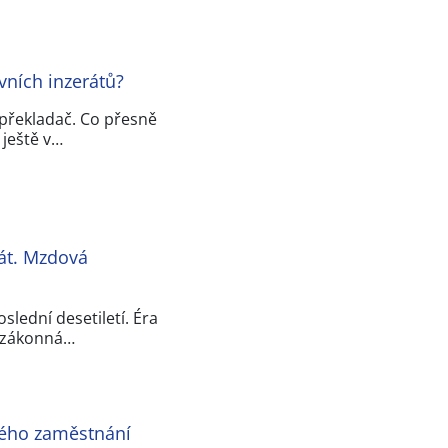
ovních inzerátů?
 překladač. Co přesně
 ještě v…
át. Mzdová
slední desetiletí. Éra
á zákonná…
ného zaměstnání