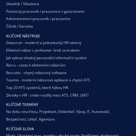
Skladník / Skladnice
Pomocný pracovník / pracovnice v gastronomii
Administrativní pracovník / pracovnice
Číšník / Servírka
KLÍČOVÉ NÁSTROJE
Datacruit - moderní a jednoduchý HR nástroj
Efektivní nábor s jenHunter: krok za krokem
Jak vybrat vhodný personální informační systém
Recru - cesta k efektivním náborům
Recruitis - chytrý náborový software
Teamio - moderní náborová aplikace a chytré ATS
Top 20 ATS systémů, které hýbou HR
Zkratky v HR - znáte rozdíly mezi ATS, CRM, LMS?
KLÍČOVÉ TERMÍNY
Na dobu neurčitou
,
Projektant
,
Elektrikář
,
Vývoj
,
IT
,
Automobil
,
Bezpečnost
,
Lékař
,
Agentura
KLÍČOVÁ SLOVA
Mzda
,
Ukončení prac. poměru
,
Hrubá mzda
,
Nadřízený
,
Hodnocení
,