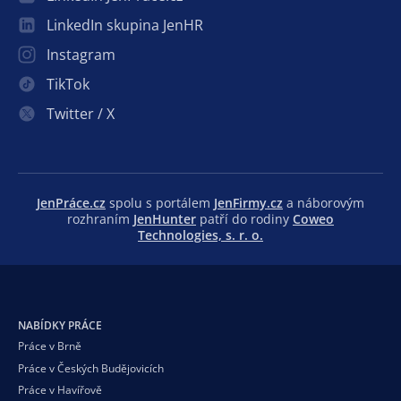
LinkedIn skupina JenHR
Instagram
TikTok
Twitter / X
JenPráce.cz
spolu s portálem
JenFirmy.cz
a náborovým
rozhraním
JenHunter
patří do rodiny
Coweo
Technologies, s. r. o.
NABÍDKY PRÁCE
Práce v Brně
Práce v Českých Budějovicích
Práce v Havířově