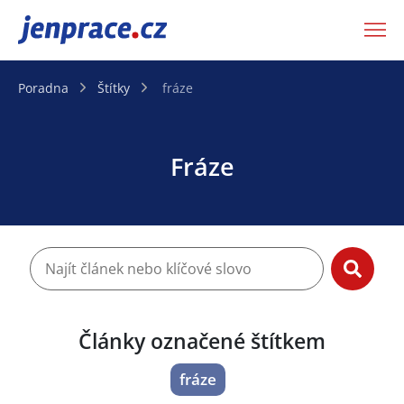
JenPráce.cz
Poradna
Štítky
fráze
Fráze
Články označené štítkem
fráze