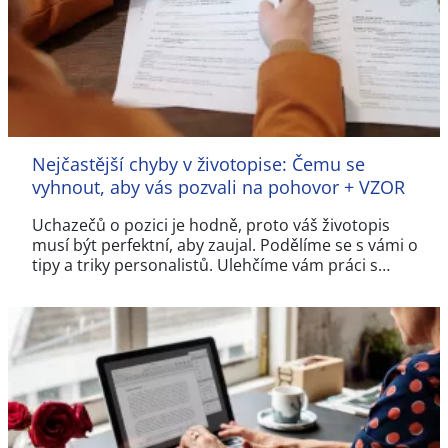
Nejčastější chyby v životopise: Čemu se
vyhnout, aby vás pozvali na pohovor + VZOR
Uchazečů o pozici je hodně, proto váš životopis
musí být perfektní, aby zaujal. Podělíme se s vámi o
tipy a triky personalistů. Ulehčíme vám práci s…