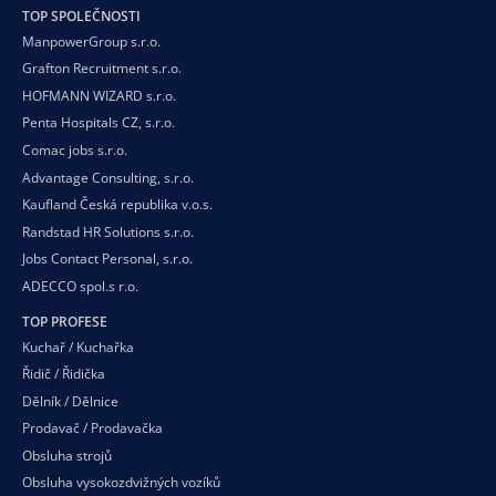
TOP SPOLEČNOSTI
ManpowerGroup s.r.o.
Grafton Recruitment s.r.o.
HOFMANN WIZARD s.r.o.
Penta Hospitals CZ, s.r.o.
Comac jobs s.r.o.
Advantage Consulting, s.r.o.
Kaufland Česká republika v.o.s.
Randstad HR Solutions s.r.o.
Jobs Contact Personal, s.r.o.
ADECCO spol.s r.o.
TOP PROFESE
Kuchař / Kuchařka
Řidič / Řidička
Dělník / Dělnice
Prodavač / Prodavačka
Obsluha strojů
Obsluha vysokozdvižných vozíků