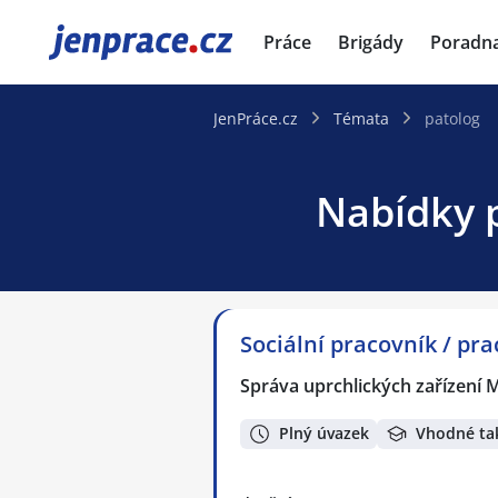
JenPráce.cz
Práce
Brigády
Poradn
JenPráce.cz
Témata
patolog
Nabídky p
Sociální pracovník / pr
Správa uprchlických zařízení M
Plný úvazek
Vhodné ta