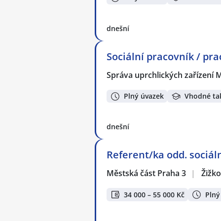
dnešní
Sociální pracovník / pra
Správa uprchlických zařízení M
Plný úvazek
Vhodné ta
dnešní
Referent/ka odd. sociál
Městská část Praha 3
|
Žižko
34 000 – 55 000 Kč
Plný