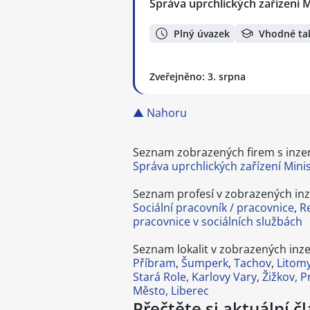
Správa uprchlických zařízení M
Plný úvazek
Vhodné ta
Zveřejněno: 3. srpna
▲ Nahoru
Seznam zobrazených firem s inzerc
Správa uprchlických zařízení Minis
Seznam profesí v zobrazených inz
Sociální pracovník / pracovnice
,
R
pracovnice v sociálních službách
Seznam lokalit v zobrazených inze
Příbram
,
Šumperk
,
Tachov
,
Litomy
Stará Role, Karlovy Vary
,
Žižkov, 
Město, Liberec
Přečtěte si aktuální č