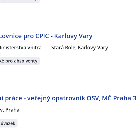
covnice pro CPIC - Karlovy Vary
inisterstva vnitra
|
Stará Role, Karlovy Vary
ké pro absolventy
ní práce - veřejný opatrovník OSV, MČ Praha 3
v, Praha
 úvazek