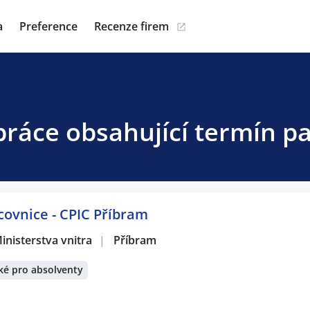
a
Preference
Recenze firem
ráce obsahující termín pa
acovnice - CPIC Příbram
inisterstva vnitra
|
Příbram
ké pro absolventy