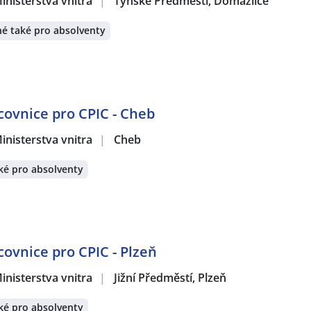
inisterstva vnitra
|
Týnské Předměstí, Domažlice
é také pro absolventy
acovnice pro CPIC - Cheb
inisterstva vnitra
|
Cheb
ké pro absolventy
covnice pro CPIC - Plzeň
inisterstva vnitra
|
Jižní Předměstí, Plzeň
ké pro absolventy