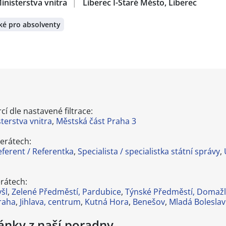
inisterstva vnitra
|
Liberec I-Staré Město, Liberec
ké pro absolventy
í dle nastavené filtrace:
terstva vnitra
,
Městská část Praha 3
erátech:
eferent / Referentka
,
Specialista / specialistka státní správy
,
rátech:
šl
,
Zelené Předměstí, Pardubice
,
Týnské Předměstí, Domažl
Praha
,
Jihlava, centrum
,
Kutná Hora
,
Benešov
,
Mladá Boleslav 
lánky z naší poradny