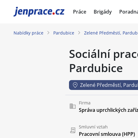
JenPráce.cz
Práce
Brigády
Poradn
Nabídky práce
Pardubice
Zelené Předměstí, Pardub
Sociální prac
Pardubice
Zelené Předměstí, Pardu
Firma
Správa uprchlických zaříz
Smluvní vztah
Pracovní smlouva (HPP)