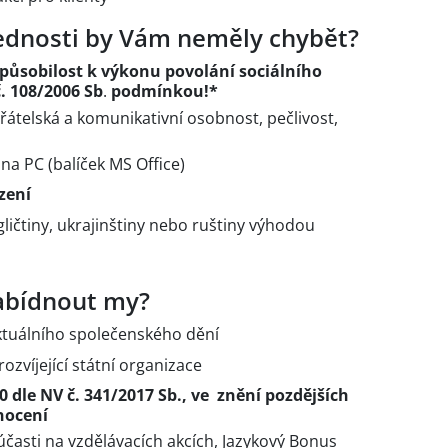
vednosti by Vám neměly chybět?
působilost k výkonu povolání sociálního
. 108/2006 Sb
.
podmínkou!*
přátelská a komunikativní osobnost, pečlivost,
 na PC (balíček MS Office)
ízení
ličtiny, ukrajinštiny nebo ruštiny výhodou
bídnout my?
aktuálního společenského dění
rozvíjející státní organizace
10 dle NV č. 341/2017 Sb., ve znění pozdějších
nocení
časti na vzdělávacích akcích, Jazykový Bonus