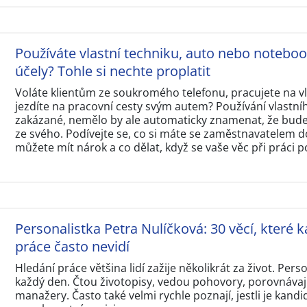
Používáte vlastní techniku, auto nebo notebo
účely? Tohle si nechte proplatit
Voláte klientům ze soukromého telefonu, pracujete na 
jezdíte na pracovní cesty svým autem? Používání vlastní
zakázané, nemělo by ale automaticky znamenat, že budet
ze svého. Podívejte se, co si máte se zaměstnavatelem d
můžete mít nárok a co dělat, když se vaše věc při práci p
Personalistka Petra Nulíčková: 30 věcí, které k
práce často nevidí
Hledání práce většina lidí zažije několikrát za život. Perso
každý den. Čtou životopisy, vedou pohovory, porovnávají
manažery. Často také velmi rychle poznají, jestli je kandi