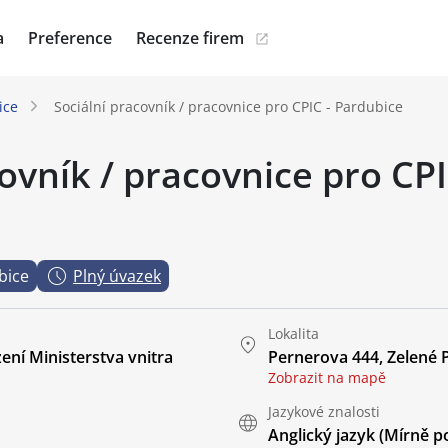
a
Preference
Recenze firem
ice
Sociální pracovník / pracovnice pro CPIC - Pardubice
ovník / pracovnice pro CPI
bice
Plný úvazek
Lokalita
ení Ministerstva vnitra
Pernerova 444, Zelené 
Zobrazit na mapě
Jazykové znalosti
Anglický jazyk
(Mírně po