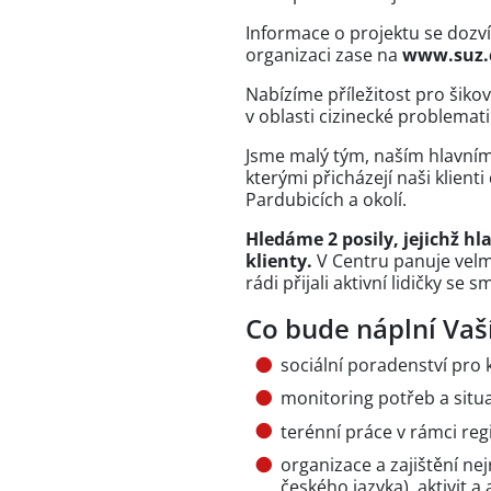
Informace o projektu se dozv
organizaci zase na
www.suz.
Nabízíme příležitost pro šikovn
v oblasti cizinecké problemati
Jsme malý tým, naším hlavním 
kterými přicházejí naši klient
Pardubicích a okolí.
Hledáme 2 posily, jejichž
hla
klienty.
V Centru panuje velm
rádi přijali aktivní lidičky s
Co bude náplní Vaš
sociální poradenství pro k
monitoring potřeb a situa
terénní práce v rámci re
organizace a zajištění ne
českého jazyka), aktivit a 