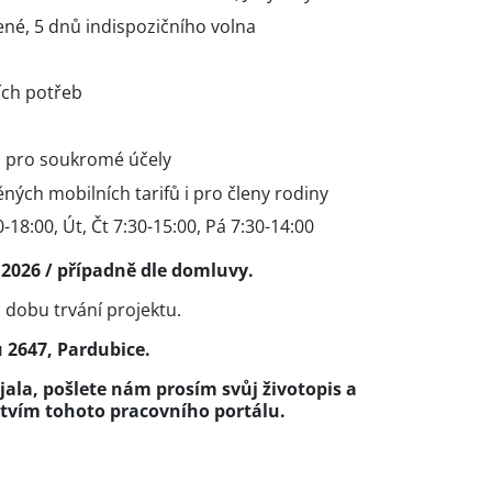
ené, 5 dnů indispozičního volna
ích potřeb
 i pro soukromé účely
ých mobilních tarifů i pro členy rodiny
-18:00, Út, Čt 7:30-15:00, Pá 7:30-14:00
.2026 / případně dle domluvy.
 dobu trvání projektu.
u 2647, Pardubice.
ala, pošlete nám prosím svůj životopis a
ctvím tohoto pracovního portálu.