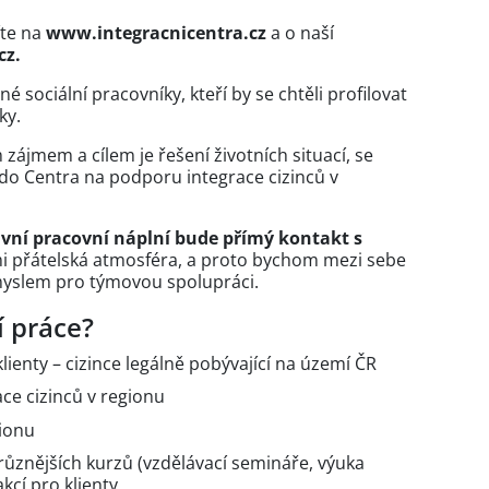
íte na
www.integracnicentra.cz
a o naší
cz.
é sociální pracovníky, kteří by se chtěli profilovat
ky.
zájmem a cílem je řešení životních situací, se
i do Centra na podporu integrace cizinců v
vní pracovní náplní bude přímý kontakt s
i přátelská atmosféra, a proto bychom mezi sebe
e smyslem pro týmovou spolupráci.
í práce?
lienty – cizince legálně pobývající na území ČR
ce cizinců v regionu
gionu
jrůznějších kurzů (vzdělávací semináře, výuka
akcí pro klienty