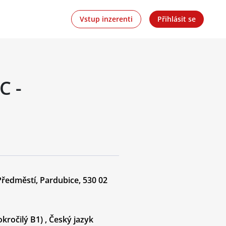
Vstup inzerenti
Přihlásit se
C -
Předměstí, Pardubice, 530 02
kročilý B1)
,
Český jazyk