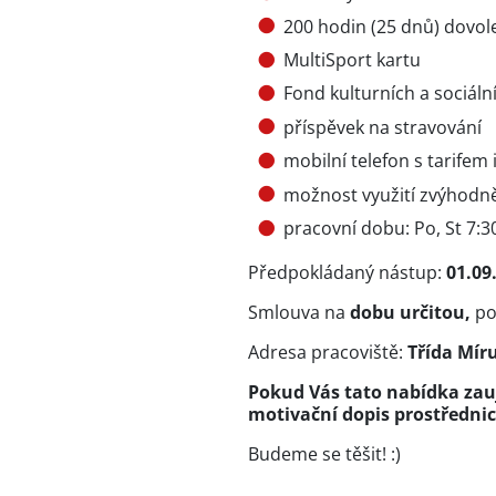
200 hodin (25 dnů) dovol
MultiSport kartu
Fond kulturních a sociáln
příspěvek na stravování
mobilní telefon s tarifem
možnost využití zvýhodněn
pracovní dobu: Po, St 7:30
Předpokládaný nástup:
01.09
Smlouva na
dobu určitou,
po
Adresa pracoviště:
Třída Mír
Pokud Vás tato nabídka zauj
motivační dopis prostředni
Budeme se těšit! :)