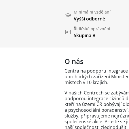
Minimální vzdělání
Vyšší odborné
Řidičské oprávnění
Skupina B
O nás
Centra na podporu integrace c
uprchlických zařízení Minister
místech v 10 krajích.
V našich Centrech se zabývám
podporou integrace cizinců do 
kteří na území ČR pobývají dl
a psychosociální poradenství,
služby, připravujeme nejrůzně
společenské akce. Prostě se j
naší společnosti zjednodušit.