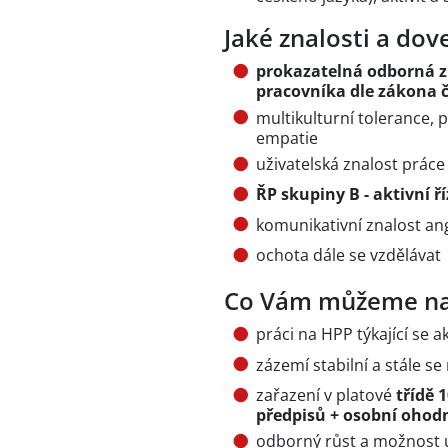
Jaké znalosti a do
prokazatelná odborná z
pracovníka dle zákona č
multikulturní tolerance, 
empatie
uživatelská znalost práce
ŘP skupiny B - aktivní ř
komunikativní znalost ang
ochota dále se vzdělávat
Co Vám můžeme na
práci na HPP týkající se 
zázemí stabilní a stále se 
zařazení v platové
třídě 
předpisů + osobní ohod
odborný růst a možnost ú