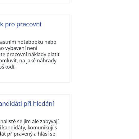
ok pro pracovní
vlastním notebooku nebo
ho vybavení není
e pracovní náklady platit
omluvit, na jaké náhrady
oškodí.
andidáti při hledání
nalisté se jím ale zabývají
 kandidáty, komunikují s
dát připravený a hlásí se