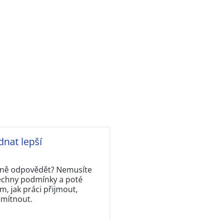
dnat lepší
rávně odpovědět? Nemusíte
šechny podmínky a poté
, jak práci přijmout,
dmítnout.