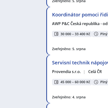
Zveřejněno: 5. srpna
Koordinátor pomoci ři
AWP P&C Česká republika - od
30 000 – 33 400 Kč
Plný
Zveřejněno: 5. srpna
Servisní technik nápoj
Provendia s.r.o.
|
Celá ČR
45 000 – 60 000 Kč
Plný
Zveřejněno: 4. srpna