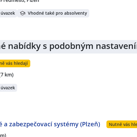
 úvazek
Vhodné také pro absolventy
jiné nabídky s podobným nastaven
ně vás hledají
(7 km)
 úvazek
vé a zabezpečovací systémy (Plzeň)
Nutně vás hle
km)