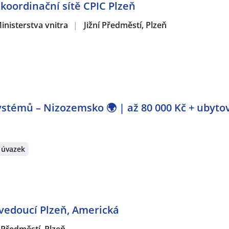
 koordinační sítě CPIC Plzeň
inisterstva vnitra
|
Jižní Předměstí, Plzeň
stémů – Nizozemsko 🌍 | až 80 000 Kč + ubyto
 úvazek
 vedoucí Plzeň, Americká
í Předměstí, Plzeň