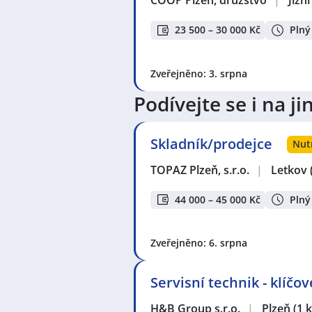
23 500 – 30 000 Kč
Plný
Zveřejněno: 3. srpna
Podívejte se i na 
Skladník/prodejce
Nut
TOPAZ Plzeň, s.r.o.
|
Letkov
44 000 – 45 000 Kč
Plný
Zveřejněno: 6. srpna
Servisní technik - klíčo
H&B Group s.r.o.
|
Plzeň
(1 