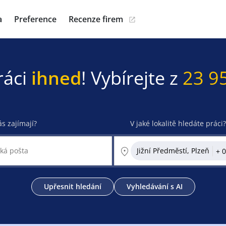
a
Preference
Recenze firem
ráci
ihned
! Vybírejte z
23 9
ás zajímají?
V jaké lokalitě hledáte práci?
Jižní Předměstí, Plzeň
Upřesnit hledání
Vyhledávání s AI