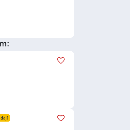
ím:
dají