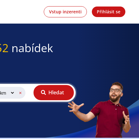
Vstup inzerenti
Přihlásit se
52
nabídek
Hledat
×