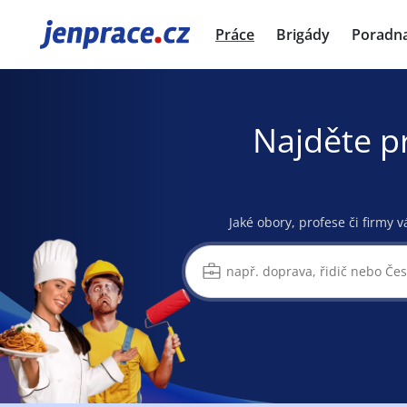
JenPráce.cz
Práce
Brigády
Poradn
Najděte p
Jaké obory, profese či firmy v