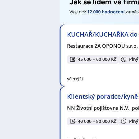
KUCHAŘ/KUCHAŘKA do di
Restaurace ZA OPONOU s.r.o.
45 000 – 60 000 Kč
Plný
včerejší
Klientský poradce/kyně 
NN Životní pojišťovna N.V., p
40 000 – 80 000 Kč
Plný