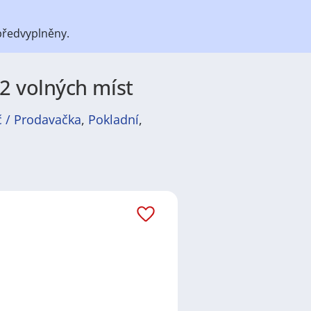
předvyplněny.
12 volných míst
 / Prodavačka
,
Pokladní
,
átů
práce
i
brigády
. Najdete zde
ně velmi podstatné obsadit
ř / kuchařka
,
řidič / řidička
,
dělník
žadované obory patří
Průmyslová
 realitní služby
a nebo také práce
ráci i ve výše uvedených
ezení požadovaného zaměstnání.
ň
,
Praha
,
Nové Město, Praha
,