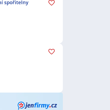
í spořitelny
o.
,
NOMILAND s.r.o.
,
Správa
ce
,
Telefonní operátor /
ladník / Skladnice
,
Specialista /
 bankéř / bankéřka
,
Pojišťovací
rodavač / Prodavačka
,
Brusič /
dnice
,
Plavčík / Plavčice
,
Mechanik
truktor / Instruktorka
,
Operátor /
 Elektroinženýrka
,
Elektrotechnik /
ktrikář / Elektrikářka
,
Specialista /
vnice v sociálních službách
,