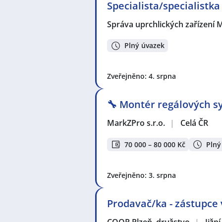
Specialista/specialistka
Správa uprchlických zařízení M
Plný úvazek
Zveřejněno: 4. srpna
🔧 Montér regálových sy
MarkZPro s.r.o.
|
Celá ČR
70 000 – 80 000 Kč
Plný
Zveřejněno: 3. srpna
Prodavač/ka - zástupce
COOP Plzeň, družstvo
|
Jižn