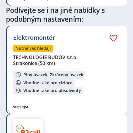
Technik / technička automatizace
Podívejte se i na jiné nabídky s
Seznam lokalit v zobrazených inzerátech:
podobným nastavením:
Celá ČR
,
České Budějovice 2, České Budějovice
,
Strakonice
,
České Budějovice 6, České Budějovice
,
České Budějovice 3, České Budějovice
,
České
Elektromontér
Budějovice
Nutně vás hledají
TECHNOLOGIE BUDOV s.r.o.
Strakonice
(50 km)
Plný úvazek, Zkrácený úvazek
Vhodné také pro cizince
Vhodné také pro absolventy
včerejší