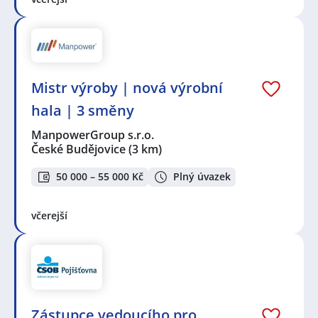
Mistr výroby | nová výrobní
hala | 3 směny
ManpowerGroup s.r.o.
České Budějovice
(3 km)
50 000 – 55 000 Kč
Plný úvazek
včerejší
Zástupce vedoucího pro