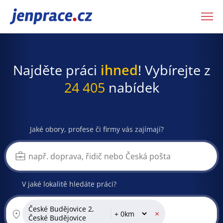
JenPráce.cz
Najděte práci
ihned
! Vybírejte z
24 405
nabídek
Jaké obory, profese či firmy vás zajímají?
V jaké lokalitě hledáte práci?
České Budějovice 2,
×
České Budějovice