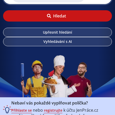
Hledat
Upřesnit hledání
Vyhledávání s AI
Nebaví vás pokaždé vyplňovat políčka?
nebo
k účtu
JenPráce.cz
Přihlaste se
registrujte