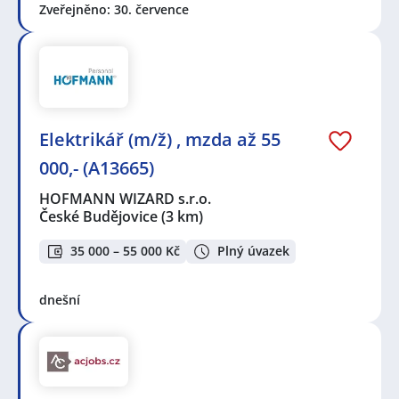
Zveřejněno: 30. července
Elektrikář (m/ž) , mzda až 55
000,- (A13665)
HOFMANN WIZARD s.r.o.
České Budějovice
(3 km)
35 000 – 55 000 Kč
Plný úvazek
dnešní