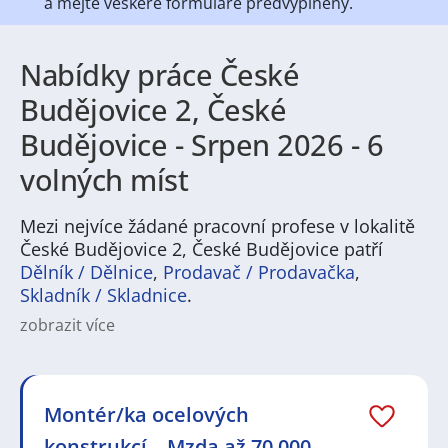
a mějte veškeré
formuláře předvyplněny.
Nabídky práce České
Budějovice 2, České
Budějovice - Srpen 2026 - 6
volných míst
Mezi nejvíce žádané pracovní profese v lokalitě
České Budějovice 2, České Budějovice patří
Dělník / Dělnice
,
Prodavač / Prodavačka
,
Skladník / Skladnice
.
zobrazit více
Na
JenPráce.cz
naleznete širokou nabídku pravidelně
aktualizovaných a doplňovaných inzerátů
práce
i
brigády
. Najdete zde široké množství různých oborů
a profesí, o které mají firmy aktuálně největší zájem a
Montér/ka ocelových
je pro ně velmi podstatné obsadit pracovní pozici v co
konstrukcí – Mzda až 70 000,-
nejkratším možném termínu. Mezi takové profese