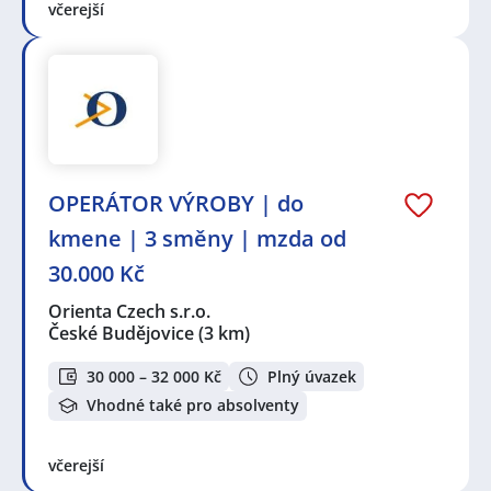
včerejší
OPERÁTOR VÝROBY | do
kmene | 3 směny | mzda od
30.000 Kč
Orienta Czech s.r.o.
České Budějovice
(3 km)
30 000 – 32 000 Kč
Plný úvazek
Vhodné také pro absolventy
včerejší