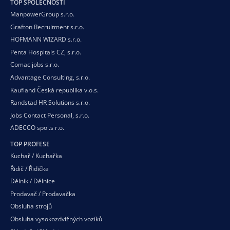
TOP SPOLEČNOSTI
ManpowerGroup s.r.o.
Grafton Recruitment s.r.o.
HOFMANN WIZARD s.r.o.
Penta Hospitals CZ, s.r.o.
Comac jobs s.r.o.
Advantage Consulting, s.r.o.
Kaufland Česká republika v.o.s.
Randstad HR Solutions s.r.o.
Jobs Contact Personal, s.r.o.
ADECCO spol.s r.o.
TOP PROFESE
Kuchař / Kuchařka
Řidič / Řidička
Dělník / Dělnice
Prodavač / Prodavačka
Obsluha strojů
Obsluha vysokozdvižných vozíků