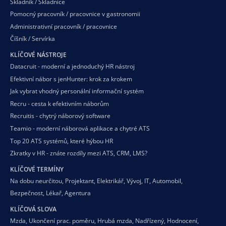
Skladník / Skladnice
Pomocný pracovník / pracovnice v gastronomii
Administrativní pracovník / pracovnice
Číšník / Servírka
KLÍČOVÉ NÁSTROJE
Datacruit - moderní a jednoduchý HR nástroj
Efektivní nábor s jenHunter: krok za krokem
Jak vybrat vhodný personální informační systém
Recru - cesta k efektivním náborům
Recruitis - chytrý náborový software
Teamio - moderní náborová aplikace a chytré ATS
Top 20 ATS systémů, které hýbou HR
Zkratky v HR - znáte rozdíly mezi ATS, CRM, LMS?
KLÍČOVÉ TERMÍNY
Na dobu neurčitou
,
Projektant
,
Elektrikář
,
Vývoj
,
IT
,
Automobil
,
Bezpečnost
,
Lékař
,
Agentura
KLÍČOVÁ SLOVA
Mzda
,
Ukončení prac. poměru
,
Hrubá mzda
,
Nadřízený
,
Hodnocení
,