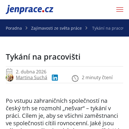
JenPráce.cz
Poradna
Zajímavosti ze světa práce
Tykání na pracovišt
Tykání na pracovišti
2. dubna 2026
Martina Suchá
2 minuty čtení
Po vstupu zahraničních společností na
český trh se rozmohl „nešvar“ – tykání v
práci. Cílem je, aby se všichni zaměstnanci
ve společnosti cítili rovnocenní. Jaké jsou