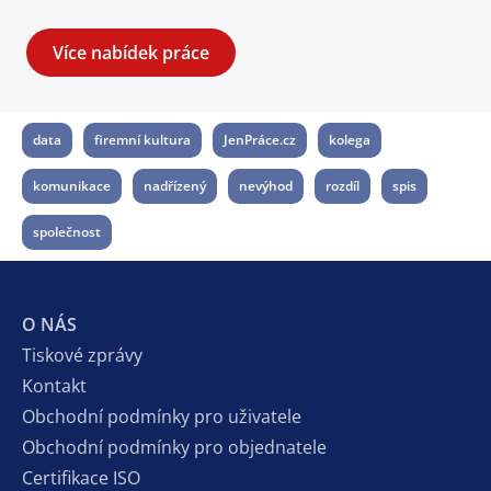
Více nabídek práce
data
firemní kultura
JenPráce.cz
kolega
komunikace
nadřízený
nevýhod
rozdíl
spis
společnost
O NÁS
Tiskové zprávy
Kontakt
Obchodní podmínky pro uživatele
Obchodní podmínky pro objednatele
Certifikace ISO