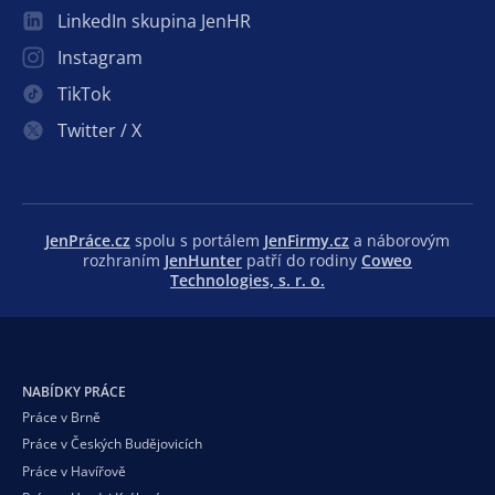
LinkedIn skupina JenHR
Instagram
TikTok
Twitter / X
JenPráce.cz
spolu s portálem
JenFirmy.cz
a náborovým
rozhraním
JenHunter
patří do rodiny
Coweo
Technologies, s. r. o.
NABÍDKY PRÁCE
Práce v Brně
Práce v Českých Budějovicích
Práce v Havířově