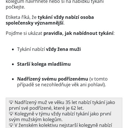
kolegům navrhněte nebo si na nabídku tykání
počkejte.
Etiketa říká, že
tykání vždy nabízí osoba
společensky významnější
.
Pojďme si ukázat
pravidla, jak nabídnout tykání
:
Tykání nabízí
vždy žena muži
Starší kolega mladšímu
Nadřízený svému podřízenému
(v tomto
případě se nezohledňuje věk ani pohlaví).
💡 Nadřízený muž ve věku 35 let nabízí tykání jako
první své podřízené, které je 62 let.
💡 Kolegyně v týmu vždy nabízí tykání jako první
svým mužským kolegům.
💡 V ženském kolektivu nejstarší kolegyně nabízí