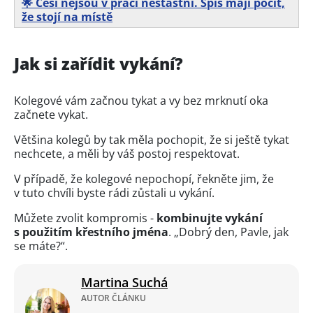
🌟 Češi nejsou v práci nešťastní. Spíš mají pocit,
že stojí na místě
Jak si zařídit vykání?
Kolegové vám začnou tykat a vy bez mrknutí oka
začnete vykat.
Většina kolegů by tak měla pochopit, že si ještě tykat
nechcete, a měli by váš postoj respektovat.
V případě, že kolegové nepochopí, řekněte jim, že
v tuto chvíli byste rádi zůstali u vykání.
Můžete zvolit kompromis -
kombinujte vykání
s použitím křestního jména
. „Dobrý den, Pavle, jak
se máte?“.
Martina Suchá
AUTOR ČLÁNKU