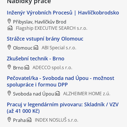
Nabídky práce
Inženýr Výrobních Procesů | Havlíčkobrodsko
Přibyslav, Havlíčkův Brod
Flagship EXECUTIVE SEARCH s.r.o.
Strážce vstupní brány Olomouc
ABI Special s.r.o.
Olomouc
Zkušební technik - Brno
ADECCO spol.s r.o.
Brno
Pečovatel/ka - Svoboda nad Úpou - možnost
spolupráce i formou DPP
ALZHEIMER HOME z.ú.
Svoboda nad Úpou
Pracuj v legendárním pivovaru: Skladník / VZV
(až 41 000 Kč)
INDEX NOSLUŠ s.r.o.
Praha