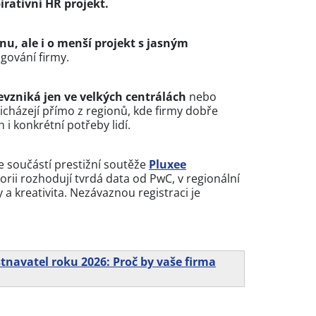
irativní HR projekt.
u, ale i o menší projekt s jasným
ování firmy.
evzniká jen ve velkých centrálách
nebo
řicházejí přímo z regionů, kde firmy dobře
 i konkrétní potřeby lidí.
je součástí prestižní soutěže
Pluxee
gorii rozhodují tvrdá data od PwC, v regionální
y a kreativita. Nezávaznou registraci je
tnavatel roku 2026: Proč by vaše firma