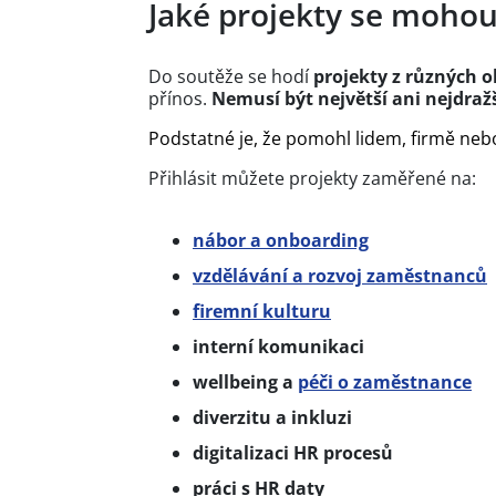
Jaké projekty se mohou 
Do soutěže se hodí
projekty z různých o
přínos.
Nemusí být největší ani nejdražš
Podstatné je, že pomohl lidem, firmě ne
Přihlásit můžete projekty zaměřené na:
nábor a onboarding
vzdělávání a rozvoj zaměstnanců
firemní kulturu
interní komunikaci
wellbeing a
péči o zaměstnance
diverzitu a inkluzi
digitalizaci HR procesů
práci s HR daty