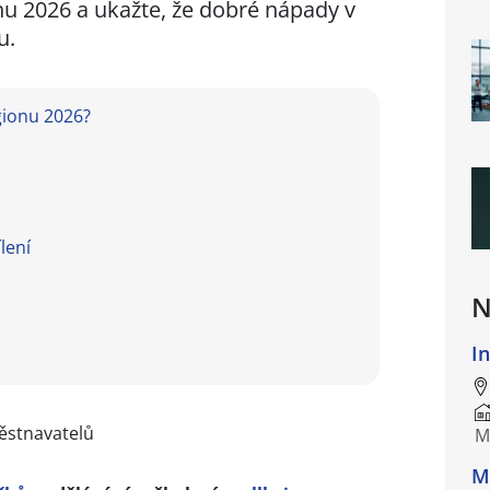
nu 2026 a ukažte, že dobré nápady v
u.
gionu 2026?
lení
N
I
M
M