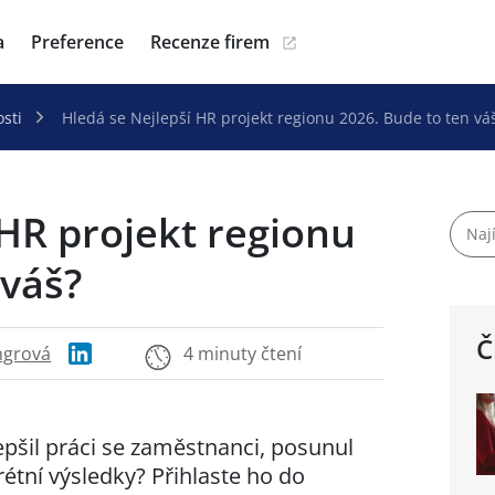
a
Preference
Recenze firem
sti
Hledá se Nejlepší HR projekt regionu 2026. Bude to ten vá
 HR projekt regionu
 váš?
Č
ngrová
4 minuty čtení
epšil práci se zaměstnanci, posunul
étní výsledky? Přihlaste ho do