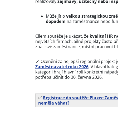
realizovaly
zajímavý, užitečný nebo insp
Může jít o
velkou strategickou změn
dopadem
na zaměstnance nebo fung
Cílem soutěže je ukázat, že
kvalitní HR n
největších firmách. Silné projekty často p
znají své zaměstnance, místní pracovní trh
📌 Ocenění za nejlepší regionální projekt 
Zaměstnavatel roku 2026
. V hlavní kate
kategorii hrají hlavní roli konkrétní nápad
potřeba učinit do 30. června 2026.
✅
Registrace do soutěže Pluxee Zaměs
neměla váhat?