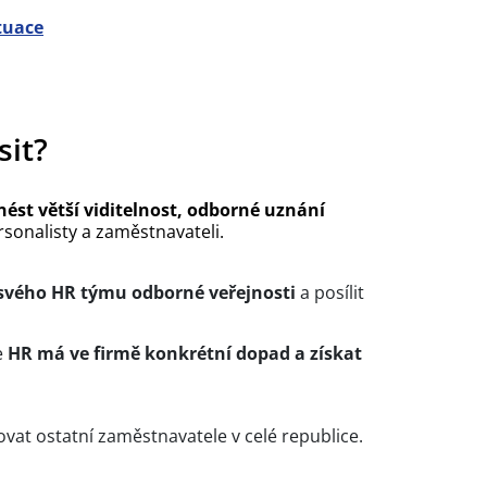
tuace
sit?
nést větší viditelnost, odborné uznání
rsonalisty a zaměstnavateli.
 svého HR týmu odborné veřejnosti
a posílit
e
HR má ve firmě konkrétní dopad a získat
vat ostatní zaměstnavatele v celé republice.