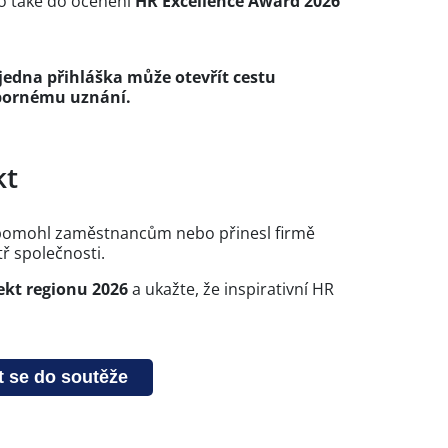
o také do ocenění
HR Excellence Award 2026
jedna přihláška může otevřít cestu
dbornému uznání.
kt
R, pomohl zaměstnancům nebo přinesl firmě
ř společnosti.
ekt regionu 2026
a ukažte, že inspirativní HR
t se do soutěže