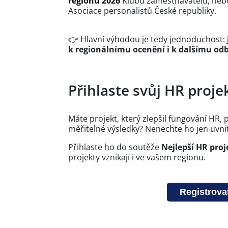
regionu 2026
Klubu zaměstnavatelů, neb
Asociace personalistů České republiky.
👉 Hlavní výhodou je tedy jednoduchost:
k regionálnímu ocenění i k dalšímu o
Přihlaste svůj HR proje
Máte projekt, který zlepšil fungování H
měřitelné výsledky? Nenechte ho jen uvnit
Přihlaste ho do soutěže
Nejlepší HR proj
projekty vznikají i ve vašem regionu.
Registrova