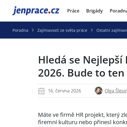
JenPráce.cz
Práce
Brigády
Poradn
Poradna
Zajímavosti ze světa práce
Ostatní zajímavo
Hledá se Nejlepší
2026. Bude to ten
Olga Šlesi
16. června 2026
Máte ve firmě HR projekt, který zl
firemní kulturu nebo přinesl konkr