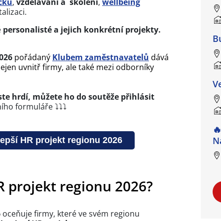
čků
,
vzdělávání a školení
,
wellbeing
talizaci.
ě
personalisté a jejich konkrétní projekty.
B
2026
pořádaný
Klubem zaměstnavatelů
dává
ejen uvnitř firmy, ale také mezi odborníky
V
jste hrdí, můžete ho do soutěže přihlásit
ího formuláře ⤵⤵⤵

N
lepší HR projekt regionu 2026
R projekt regionu 2026?
6
oceňuje firmy, které ve svém regionu