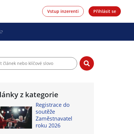
Vstup inzerenti
Přihlásit se
š?
lánky z kategorie
Registrace do
soutěže
Zaměstnavatel
roku 2026