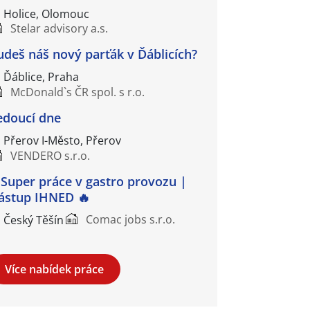
Holice, Olomouc
Stelar advisory a.s.
udeš náš nový parťák v Ďáblicích?
Ďáblice, Praha
McDonald`s ČR spol. s r.o.
edoucí dne
Přerov I-Město, Přerov
VENDERO s.r.o.
Super práce v gastro provozu |
ástup IHNED 🔥
Comac jobs s.r.o.
Český Těšín
Více nabídek práce