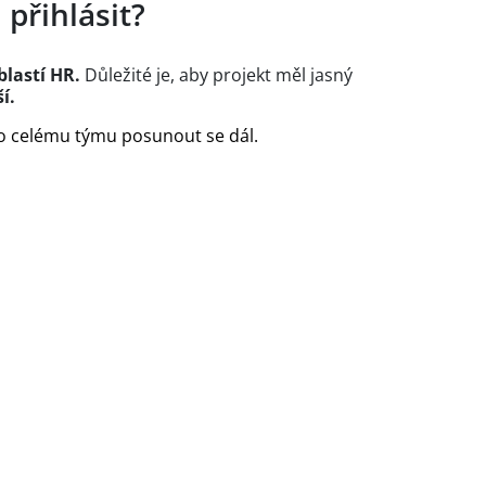
přihlásit?
blastí HR.
Důležité je, aby projekt měl jasný
í.
bo celému týmu posunout se dál.