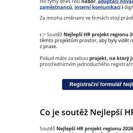
HR týmy dnes řeší
nábor
,
adaptaci nová
zaměstnanců
,
interní komunikaci
i
digi
Za mnoha změnami ve firmách stojí práv
👉 Soutěž
Nejlepší HR projekt regionu 
těmto projektům prostor, aby byly vidět n
z praxe.
Pokud máte za sebou
projekt, na který 
prostřednictvím jednoduchého registračn
Registrační formulář Nej
Co je soutěž Nejlepší H
Soutěž
Nejlepší HR projekt regionu 202