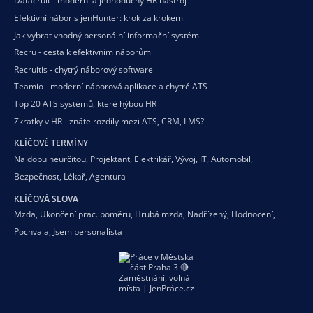
Datacruit - moderní a jednoduchý HR nástroj
Efektivní nábor s jenHunter: krok za krokem
Jak vybrat vhodný personální informační systém
Recru - cesta k efektivním náborům
Recruitis - chytrý náborový software
Teamio - moderní náborová aplikace a chytré ATS
Top 20 ATS systémů, které hýbou HR
Zkratky v HR - znáte rozdíly mezi ATS, CRM, LMS?
KLÍČOVÉ TERMÍNY
Na dobu neurčitou
,
Projektant
,
Elektrikář
,
Vývoj
,
IT
,
Automobil
,
Bezpečnost
,
Lékař
,
Agentura
KLÍČOVÁ SLOVA
Mzda
,
Ukončení prac. poměru
,
Hrubá mzda
,
Nadřízený
,
Hodnocení
,
Pochvala
,
Jsem personalista