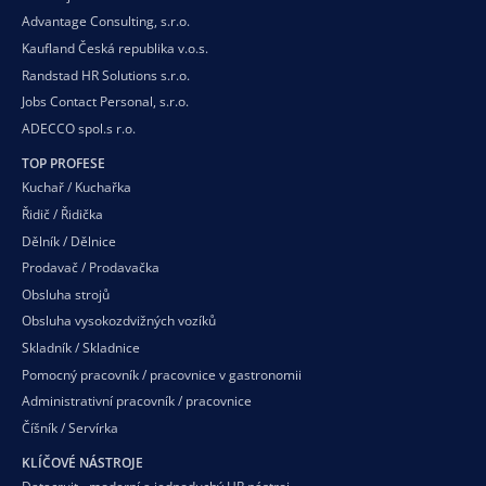
Advantage Consulting, s.r.o.
Kaufland Česká republika v.o.s.
Randstad HR Solutions s.r.o.
Jobs Contact Personal, s.r.o.
ADECCO spol.s r.o.
TOP PROFESE
Kuchař / Kuchařka
Řidič / Řidička
Dělník / Dělnice
Prodavač / Prodavačka
Obsluha strojů
Obsluha vysokozdvižných vozíků
Skladník / Skladnice
Pomocný pracovník / pracovnice v gastronomii
Administrativní pracovník / pracovnice
Číšník / Servírka
KLÍČOVÉ NÁSTROJE