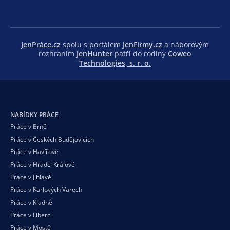
JenPráce.cz
spolu s portálem
JenFirmy.cz
a náborovým
rozhraním
JenHunter
patří do rodiny
Coweo
Technologies, s. r. o.
NABÍDKY PRÁCE
Práce v Brně
Práce v Českých Budějovicích
Práce v Havířově
Práce v Hradci Králové
Práce v Jihlavě
Práce v Karlových Varech
Práce v Kladně
Práce v Liberci
Práce v Mostě