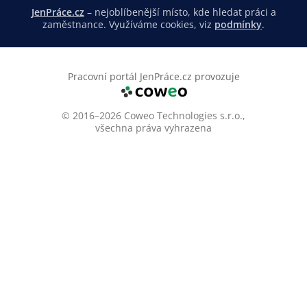
JenPráce.cz
– nejoblíbenější místo, kde hledat práci a
zaměstnance. Využíváme cookies, viz
podmínky
.
Pracovní portál JenPráce.cz provozuje
© 2016–2026 Coweo Technologies s.r.o.,
všechna práva vyhrazena