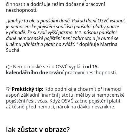
činnost
t a dodržuje režim dočasné pracovní
neschopnosti.
„Jinak je to ale u paušální daně. Pokud do ní OSVČ vstoupí,
je nemocenské pojištění součástí paušální platby pouze
v případě, že si zvolí vyšší pásmo. V 1. pásmu paušální
daně nemocenské pojištění
není zahrnuto
a je nutné se
k němu přihlásit a platit ho zvlášť, “
doplňuje Martina
Suchá.
👉
Nemocenské se i u OSVČ vyplácí
od 15.
kalendářního dne trvání
pracovní neschopnosti.
💡
Praktický tip:
Kdo podniká a chce mít při nemoci
aspoň základní finanční jistotu, měl by si nemocenské
pojištění řešit včas. Když OSVČ začne pojištění platit
až těsně před nemocí, nárok na dávku nevznikne.
Jak zůstat v obraze?