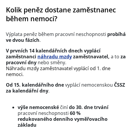
Kolik peněz dostane zaměstnanec
během nemoci?
Výplata peněz během pracovní neschopnosti
probíhá
ve dvou fázích
.
V prvních 14 kalendářních dnech
vyplácí
zaměstnanci
náhradu mzdy
zaměstnavatel,
a to
za
pracovní dny
nebo směny.
Náhradu mzdy zaměstnavatel vyplácí od 1. dne
nemoci.
Od 15. kalendářního dne
vyplácí nemocenskou
ČSSZ
za kalendářní dny
.
výše nemocenské
činí
do 30. dne trvání
pracovní neschopnosti
60 %
redukovaného denního vyměřovacího
základu