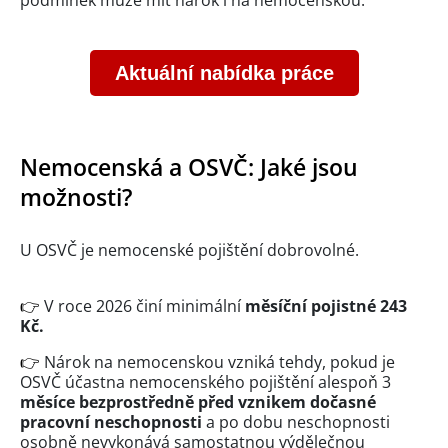
podmínek může mít nárok i na nemocenskou.
Aktuální nabídka práce
Nemocenská a OSVČ: Jaké jsou
možnosti?
U OSVČ je nemocenské pojištění dobrovolné.
👉
V roce 2026 činí minimální
měsíční pojistné 243
Kč.
👉
Nárok na nemocenskou vzniká tehdy, pokud je
OSVČ účastna nemocenského pojištění alespoň 3
měsíce bezprostředně před vznikem dočasné
pracovní neschopnosti
a po dobu neschopnosti
osobně nevykonává samostatnou výdělečnou