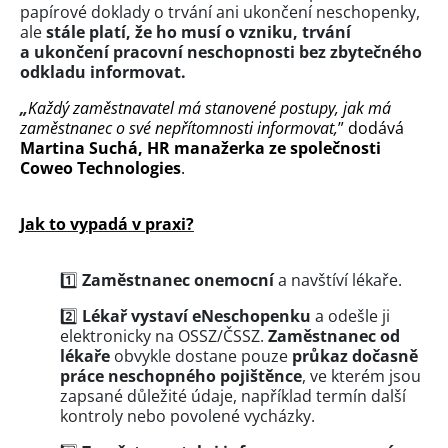
papírové doklady o trvání ani ukončení neschopenky,
ale
stále platí, že ho musí o vzniku, trvání
a ukončení pracovní neschopnosti bez zbytečného
odkladu informovat.
„
Každý zaměstnavatel má stanovené postupy, jak má
zaměstnanec o své nepřítomnosti
informovat,
” dodává
Martina Suchá, HR manažerka ze společnosti
Coweo Technologies
.
Jak to vypadá v praxi?
1️⃣
Zaměstnanec onemocní
a navštíví lékaře.
2️⃣
Lékař vystaví eNeschopenku
a odešle ji
elektronicky na OSSZ/ČSSZ.
Zaměstnanec od
lékaře
obvykle dostane pouze
průkaz dočasně
práce neschopného pojištěnce
, ve kterém jsou
zapsané důležité údaje, například termín další
kontroly nebo povolené vycházky.