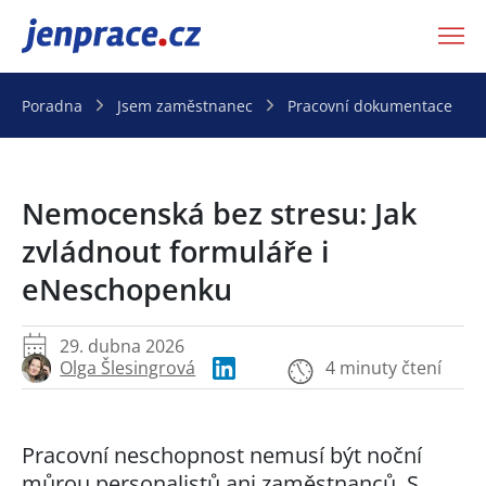
JenPráce.cz
Poradna
Jsem zaměstnanec
Pracovní dokumentace
Nemocenská bez stresu: Jak
zvládnout formuláře i
eNeschopenku
29. dubna 2026
Olga Šlesingrová
4 minuty čtení
Pracovní neschopnost nemusí být noční
můrou personalistů ani zaměstnanců. S