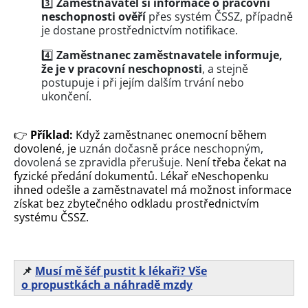
3️⃣
Zaměstnavatel si informace o pracovní
neschopnosti ověří
přes systém ČSSZ, případně
je dostane prostřednictvím notifikace.
4️⃣
Zaměstnanec zaměstnavatele informuje,
že je v pracovní neschopnosti
, a stejně
postupuje i při jejím dalším trvání nebo
ukončení.
👉
Příklad:
Když zaměstnanec onemocní během
dovolené, je
uznán dočasně práce neschopným,
dovolená se zpravidla přerušuje. N
ení třeba čekat na
fyzické předání dokumentů. Lékař eNeschopenku
ihned odešle a zaměstnavatel má možnost informace
získat bez zbytečného odkladu prostřednictvím
systému ČSSZ.
📌
Musí mě šéf pustit k lékaři? Vše
o propustkách a náhradě mzdy