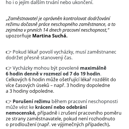
ho i o jejím dalším trvání nebo ukončení.
„
Zaměstnavatel je oprávněn kontrolovat dodržování
režimu dočasně práce neschopného zaměstnance, a to
zejména v prvních 14 dnech pracovní neschopnost,“
upozorňuje
Martina Suchá.
👉
Pokud lékař povolí vycházky, musí zaměstnanec
dodržet přesně stanovený čas.
👉
Vycházky mohou být povolené
maximálně
6 hodin denně v rozmezí od 7 do 19 hodin
.
C
elkových 6 hodin může ošetřující lékař rozdělit do
více časových úseků – např. 3 hodiny dopoledne
a 3 hodiny odpoledne.
👉
Porušení režimu
během pracovní neschopnosti
může vést ke
krácení nebo odebrání
nemocenské,
případně i zrušení pracovního poměru
ze strany zaměstnavatele, pokud není rozhodnuto
o prodloužení (např. ve výjimečných případech)
.