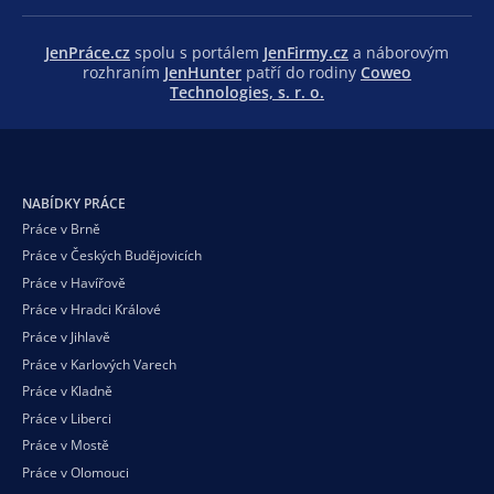
JenPráce.cz
spolu s portálem
JenFirmy.cz
a náborovým
rozhraním
JenHunter
patří do rodiny
Coweo
Technologies, s. r. o.
NABÍDKY PRÁCE
Práce v Brně
Práce v Českých Budějovicích
Práce v Havířově
Práce v Hradci Králové
Práce v Jihlavě
Práce v Karlových Varech
Práce v Kladně
Práce v Liberci
Práce v Mostě
Práce v Olomouci