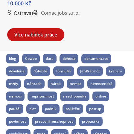
10.000 Kč
Comac jobs s.r.o.
Ostrava
Více nabídek práce
blog
Coweo
data
dohoda
dokumentace
dovolená
důležité
formulář
JenPráce.cz
krácení
mzdy
náhrada
nárok
nemoc
nemocenská
nemoci
nepřítomnost
neschopenka
online
paušál
plat
podnik
pojištění
postup
povinnost
pracovní neschopnost
propustka
společnost
stres
vedení
výkon
výpočet