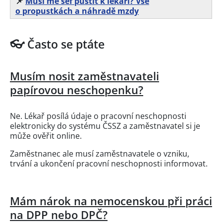
📌
Musí mě šéf pustit k lékaři? Vše
o propustkách a náhradě mzdy
👓 Často se ptáte
Musím nosit zaměstnavateli
papírovou neschopenku?
Ne. Lékař posílá údaje o pracovní neschopnosti
elektronicky do systému ČSSZ a zaměstnavatel si je
může ověřit online.
Zaměstnanec ale musí zaměstnavatele o vzniku,
trvání a ukončení pracovní neschopnosti informovat.
Mám nárok na nemocenskou při práci
na DPP nebo DPČ?