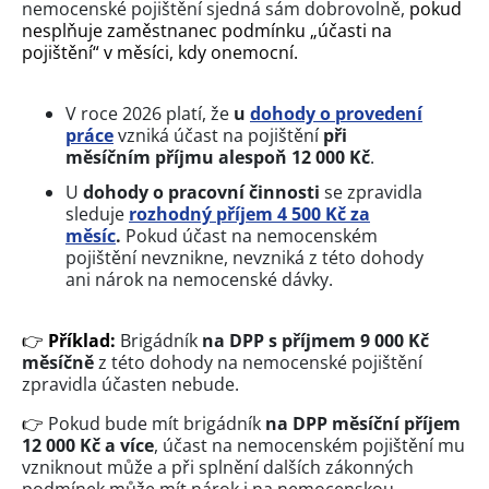
nemocenské pojištění sjedná sám dobrovolně,
pokud
nesplňuje zaměstnanec podmínku „účasti na
pojištění“ v měsíci, kdy onemocní.
V roce 2026 platí, že
u
dohody o provedení
práce
vzniká účast na pojištění
při
měsíčním příjmu alespoň 12 000 Kč
.
U
dohody o pracovní činnosti
se zpravidla
sleduje
rozhodný příjem 4 500 Kč za
měsíc
.
Pokud účast na nemocenském
pojištění nevznikne, nevzniká z této dohody
ani nárok na nemocenské dávky.
👉
Příklad:
Brigádník
na DPP s příjmem 9 000 Kč
měsíčně
z této dohody na nemocenské pojištění
zpravidla účasten nebude.
👉
Pokud bude mít brigádník
na DPP měsíční příjem
12 000 Kč a více
, účast na nemocenském pojištění mu
vzniknout může a při splnění dalších zákonných