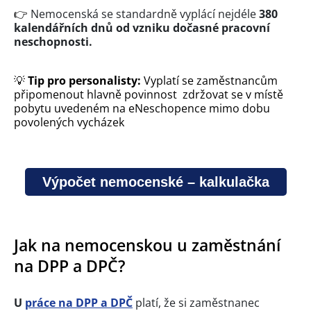
👉
Nemocenská se standardně vyplácí nejdéle
380
kalendářních dnů od vzniku dočasné pracovní
neschopnosti.
💡
Tip pro personalisty:
Vyplatí se zaměstnancům
připomenout hlavně povinnost zdržovat se v místě
pobytu uvedeném na eNeschopence mimo dobu
povolených vycházek
Výpočet nemocenské – kalkulačka
Jak na nemocenskou u zaměstnání
na DPP a DPČ?
U
práce na DPP a DPČ
platí, že si zaměstnanec