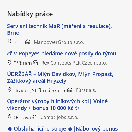
Nabídky práce
Servisní technik MaR (měření a regulace),
Brno
ManpowerGroup s.r.o.
Brno
🍗 V Popeyes hledáme nové posily do týmu
Rex Concepts PLK Czech s.r.o.
Příbram
ÚDRŽBÁŘ – Mlýn Davídkov, Mlýn Propast,
Zážitkový areál Hryzely
Fürst a.s.
Hradec, Stříbrná Skalice
Operátor výroby hliníkových kol| Volné
víkendy + bonus 10 000 Kč ✨
Comac jobs s.r.o.
Ostrava
🔥 Obsluha licího stroje 🔥|Náborový bonus