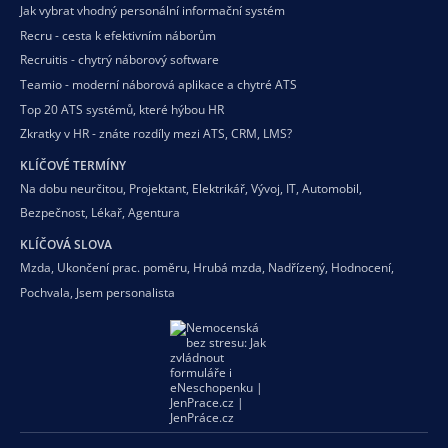
Jak vybrat vhodný personální informační systém
Recru - cesta k efektivním náborům
Recruitis - chytrý náborový software
Teamio - moderní náborová aplikace a chytré ATS
Top 20 ATS systémů, které hýbou HR
Zkratky v HR - znáte rozdíly mezi ATS, CRM, LMS?
KLÍČOVÉ TERMÍNY
Na dobu neurčitou
,
Projektant
,
Elektrikář
,
Vývoj
,
IT
,
Automobil
,
Bezpečnost
,
Lékař
,
Agentura
KLÍČOVÁ SLOVA
Mzda
,
Ukončení prac. poměru
,
Hrubá mzda
,
Nadřízený
,
Hodnocení
,
Pochvala
,
Jsem personalista