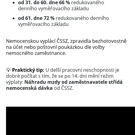
od 31. do 60. dne 66 %
redukovaného
denního vyměřovacího základu
od 61. dne 72 %
redukovaného denního
vyměřovacího základu
Nemocenskou vyplácí ČSSZ, zpravidla bezhotovostně
na účet nebo poštovní poukázkou dle volby
nemocného zaměstnance.
💡
Praktický tip:
U delší pracovní neschopnosti je
dobré počítat s tím, že se po 14. dni mění režim
výplaty:
Náhradu mzdy od zaměstnavatele střídá
nemocenská dávka
od ČSSZ.