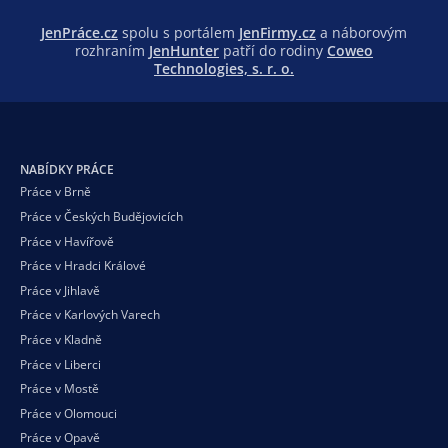
JenPráce.cz
spolu s portálem
JenFirmy.cz
a náborovým
rozhraním
JenHunter
patří do rodiny
Coweo
Technologies, s. r. o.
NABÍDKY PRÁCE
Práce v Brně
Práce v Českých Budějovicích
Práce v Havířově
Práce v Hradci Králové
Práce v Jihlavě
Práce v Karlových Varech
Práce v Kladně
Práce v Liberci
Práce v Mostě
Práce v Olomouci
Práce v Opavě