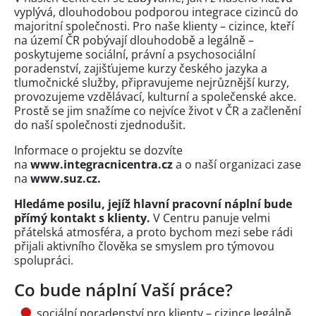
vyplývá, dlouhodobou podporou integrace cizinců do
majoritní společnosti. Pro naše klienty – cizince, kteří
na území ČR pobývají dlouhodobě a legálně –
poskytujeme sociální, právní a psychosociální
poradenství, zajišťujeme kurzy českého jazyka a
tlumočnické služby, připravujeme nejrůznější kurzy,
provozujeme vzdělávací, kulturní a společenské akce.
Prostě se jim snažíme co nejvíce život v ČR a začlenění
do naší společnosti zjednodušit.
Informace o projektu se dozvíte
na
www.integracnicentra.cz
a o naší organizaci zase
na
www.suz.cz.
Hledáme posilu, jejíž hlavní pracovní náplní bude
přímý kontakt s klienty.
V Centru panuje velmi
přátelská atmosféra, a proto bychom mezi sebe rádi
přijali aktivního člověka se smyslem pro týmovou
spolupráci.
Co bude náplní Vaší práce?
sociální poradenství pro klienty – cizince legálně