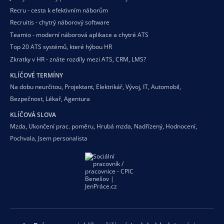
Recru - cesta k efektivním náborům
Recruitis - chytrý náborový software
Teamio - moderní náborová aplikace a chytré ATS
Top 20 ATS systémů, které hýbou HR
Zkratky v HR - znáte rozdíly mezi ATS, CRM, LMS?
KLÍČOVÉ TERMÍNY
Na dobu neurčitou
,
Projektant
,
Elektrikář
,
Vývoj
,
IT
,
Automobil
,
Bezpečnost
,
Lékař
,
Agentura
KLÍČOVÁ SLOVA
Mzda
,
Ukončení prac. poměru
,
Hrubá mzda
,
Nadřízený
,
Hodnocení
,
Pochvala
,
Jsem personalista