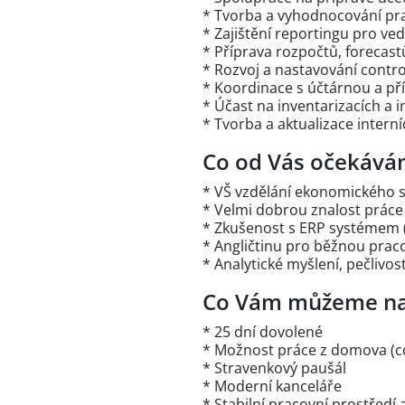
* Tvorba a vyhodnocování pra
* Zajištění reportingu pro ve
* Příprava rozpočtů, forecas
* Rozvoj a nastavování contro
* Koordinace s účtárnou a př
* Účast na inventarizacích a 
* Tvorba a aktualizace intern
Co od Vás očekává
* VŠ vzdělání ekonomického
* Velmi dobrou znalost práce
* Zkušenost s ERP systémem
* Angličtinu pro běžnou praco
* Analytické myšlení, pečlivo
Co Vám můžeme na
* 25 dní dovolené
* Možnost práce z domova (cc
* Stravenkový paušál
* Moderní kanceláře
* Stabilní pracovní prostřed