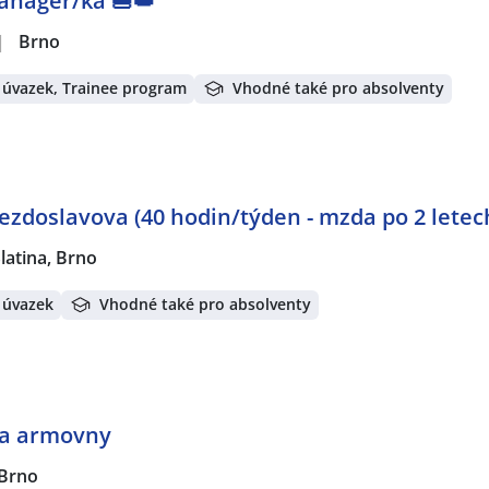
Manager/ka 🍔👑
|
Brno
 úvazek, Trainee program
Vhodné také pro absolventy
ezdoslavova (40 hodin/týden - mzda po 2 letech
latina, Brno
 úvazek
Vhodné také pro absolventy
ka armovny
 Brno