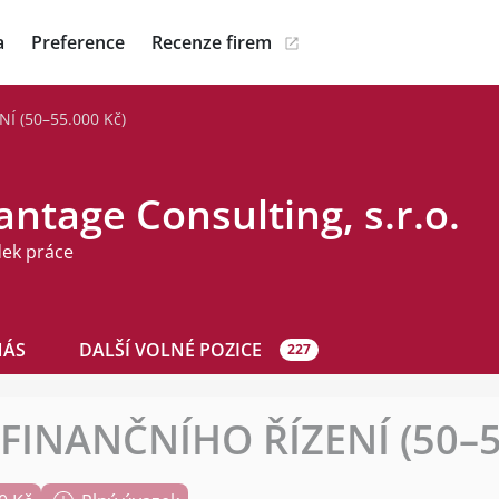
a
Preference
Recenze firem
Í (50–55.000 Kč)
ntage Consulting, s.r.o.
dek práce
NÁS
DALŠÍ VOLNÉ POZICE
227
 FINANČNÍHO ŘÍZENÍ (50–5