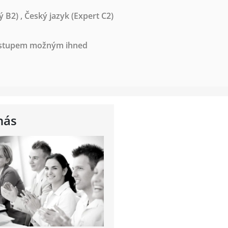
ý B2)
,
Český jazyk
(Expert C2)
nástupem možným ihned
nás