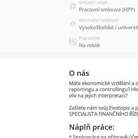
Smluvní vztah
Pracovní smlouva (HPP)
Minimální vzdělání
Vysokoškolské / universi
Pracoviště
Na místě
O nás
Máte ekonomické vzdělání a or
reportingu a controllingu? Hle
vliv na jejich interpretaci?
Zašlete nám svůj životopis a p
SPECIALISTA FINANČNÍHO ŘÍZE
Náplň práce:
* Spolupráce na přípravě účet