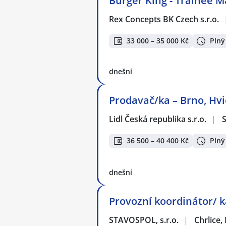
Burger King - Trainee 
Rex Concepts BK Czech s.r.o.
33 000 – 35 000 Kč
Plný
dnešní
Prodavač/ka – Brno, Hvi
Lidl Česká republika s.r.o.
|
S
36 500 – 40 400 Kč
Plný
dnešní
Provozní koordinátor/ 
STAVOSPOL, s.r.o.
|
Chrlice,