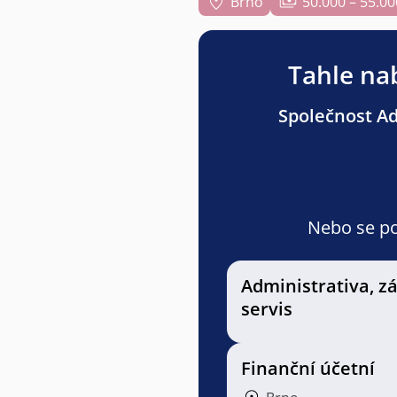
Brno
50.000 – 55.00
Tahle nab
Společnost Adv
Nebo se pod
Administrativa, z
servis
Finanční účetní