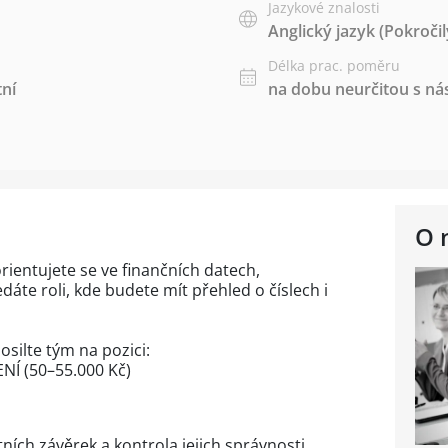
Jazykové znalosti
Anglický jazyk
(Pokročil
Délka prac. poměru
tní
na dobu neurčitou s 
O 
ientujete se ve finančních datech,
dáte roli, kde budete mít přehled o číslech i
osilte tým na pozici:
NÍ (50–55.000 Kč)
ních závěrek a kontrola jejich správnosti