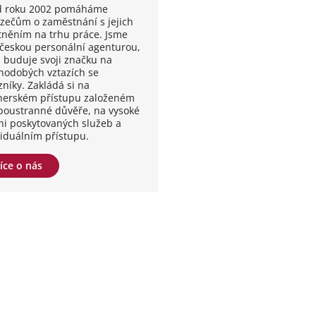
od roku 2002 pomáháme
zečům o zaměstnání s jejich
tněním na trhu práce. Jsme
 českou personální agenturou,
á buduje svoji značku na
hodobých vztazích se
zníky. Zakládá si na
nerském přístupu založeném
boustranné důvěře, na vysoké
ni poskytovaných služeb a
viduálním přístupu.
íce o nás