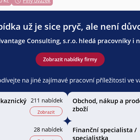
0 Kč
Plný úvazek
ídka už je sice pryč, ale není dův
antage Consulting, s.r.o. hledá pracovníky i n
Zobrazit nabídky firmy
ívejte na jiné zajímavé pracovní příležitosti ve 
ákaznický
211 nabídek
Obchod, nákup a prod
zboží
Zobrazit
28 nabídek
Finanční specialista /
specialistka