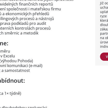
Již 
videlných finančních reportů
ucha
dení společnosti i mateřskou firmu
upla
tů a ekonomických přehledů
ryze
llingových procesů a nástrojů
kter
íprava podkladů pro audit
dlou
interních kontrolách procesů
záka
ích směrnic a metodik
part
na o
me:
úrov
indi
 směru
 v Excelu
V
 (výhodou Pohoda)
vní komunikaci (e-mail)
st a samostatnost
bídnout:
a 1× týdně)
í a dlouhodobou spolupráci