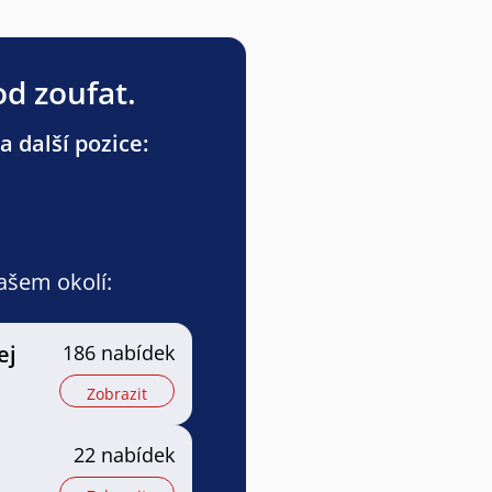
od zoufat.
a další pozice:
vašem okolí:
ej
186 nabídek
Zobrazit
22 nabídek