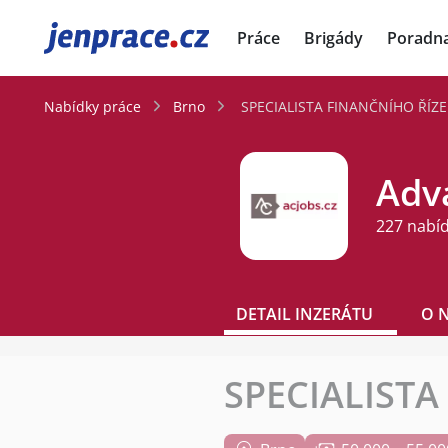
JenPráce.cz
Práce
Brigády
Poradn
Nabídky práce
Brno
SPECIALISTA FINANČNÍHO ŘÍZEN
Adva
227 nabí
DETAIL INZERÁTU
O 
SPECIALISTA