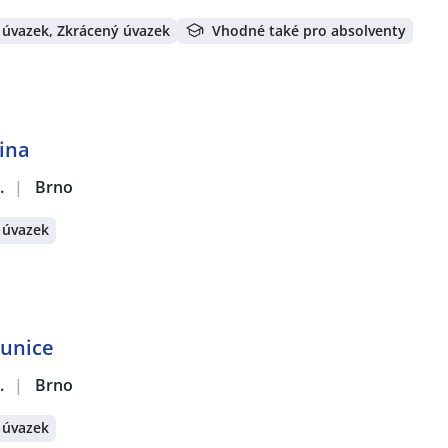
 úvazek, Zkrácený úvazek
Vhodné také pro absolventy
tina
.
|
Brno
 úvazek
hunice
.
|
Brno
 úvazek