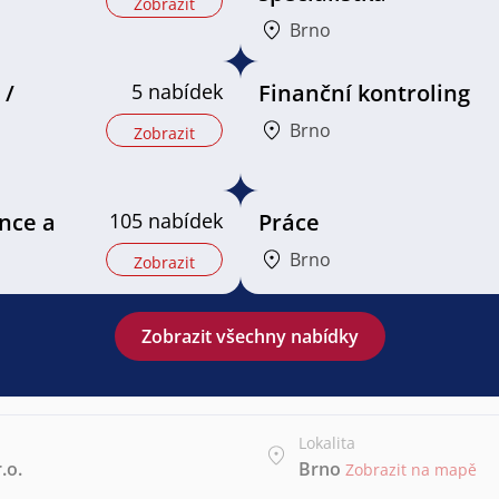
Zobrazit
Brno
 /
5 nabídek
Finanční kontroling
Brno
Zobrazit
ance a
105 nabídek
Práce
Brno
Zobrazit
Zobrazit všechny nabídky
Lokalita
.o.
Brno
Zobrazit na mapě