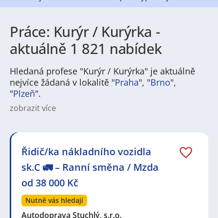
Práce: Kurýr / Kurýrka -
aktuálně 1 821 nabídek
Hledaná profese "Kurýr / Kurýrka" je aktuálně
nejvíce žádaná v lokalitě "
Praha
", "
Brno
",
"
Plzeň
".
zobrazit více
Na
JenPráce.cz
naleznete širokou nabídku pravidelně
aktualizovaných a doplňovaných inzerátů
práce
i
brigády
. Najdete zde široké množství různých oborů
a profesí, o které mají firmy aktuálně největší zájem a
Řidič/ka nákladního vozidla
je pro ně velmi podstatné obsadit pracovní pozici v co
sk.C 🚛 – Ranní směna / Mzda
nejkratším možném termínu. Mezi takové profese
patří nyní nejvíce
kuchař / kuchařka
,
řidič / řidička
,
od 38 000 Kč
dělník / dělnice
,
dělník / dělnice
nebo máte zájem o
profesi
prodavač / prodavačka
? Mezi nejvíce
Nutně vás hledají
požadované obory patří
Průmyslová a chemická
výroba
Autodoprava Stuchlý, s.r.o.
,
Ubytování a cestovní ruch
,
Doprava, logistika