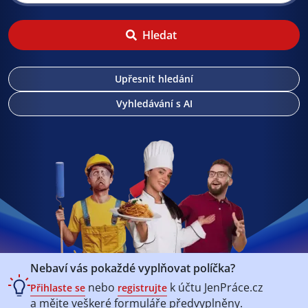
Hledat
Upřesnit hledání
Vyhledávání s AI
Nebaví vás pokaždé vyplňovat políčka?
nebo
k účtu
JenPráce.cz
Přihlaste se
registrujte
a mějte veškeré
formuláře předvyplněny.