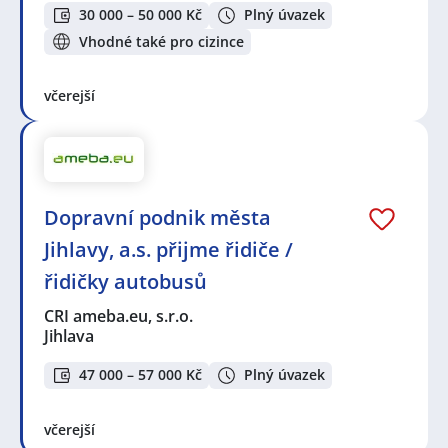
30 000 – 50 000 Kč
Plný úvazek
Vhodné také pro cizince
včerejší
Dopravní podnik města
Jihlavy, a.s. přijme řidiče /
řidičky autobusů
CRI ameba.eu, s.r.o.
Jihlava
47 000 – 57 000 Kč
Plný úvazek
včerejší