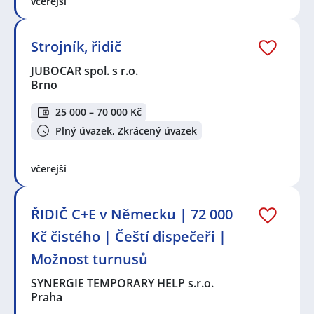
včerejší
Strojník, řidič
JUBOCAR spol. s r.o.
Brno
25 000 – 70 000 Kč
Plný úvazek, Zkrácený úvazek
včerejší
ŘIDIČ C+E v Německu | 72 000
Kč čistého | Čeští dispečeři |
Možnost turnusů
SYNERGIE TEMPORARY HELP s.r.o.
Praha