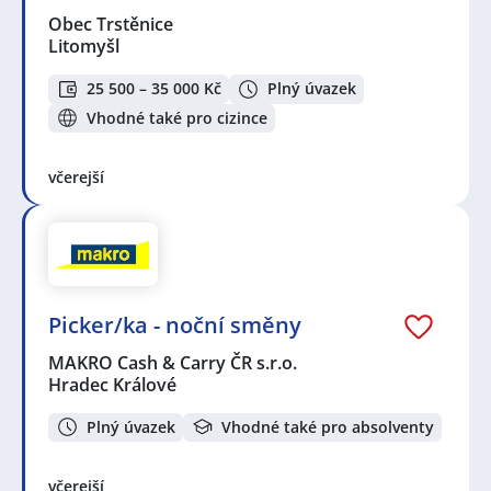
Obec Trstěnice
Litomyšl
25 500 – 35 000 Kč
Plný úvazek
Vhodné také pro cizince
včerejší
Picker/ka - noční směny
MAKRO Cash & Carry ČR s.r.o.
Hradec Králové
Plný úvazek
Vhodné také pro absolventy
včerejší