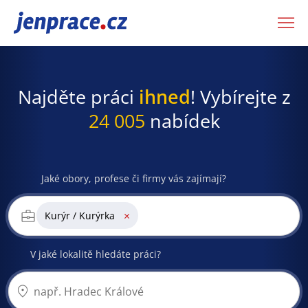
JenPráce.cz
Najděte práci
ihned
! Vybírejte z
24 005
nabídek
Jaké obory, profese či firmy vás zajímají?
×
Kurýr / Kurýrka
V jaké lokalitě hledáte práci?