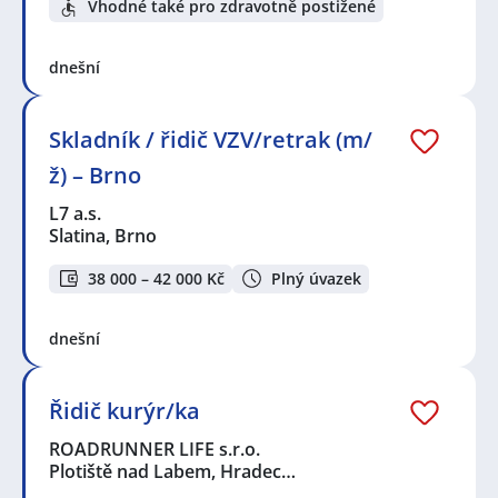
Vhodné také pro zdravotně postižené
dnešní
Skladník / řidič VZV/retrak (m/
ž) – Brno
L7 a.s.
Slatina, Brno
38 000 – 42 000 Kč
Plný úvazek
dnešní
Řidič kurýr/ka
ROADRUNNER LIFE s.r.o.
Plotiště nad Labem, Hradec…