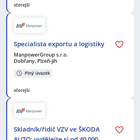
včerejší
Specialista exportu a logistiky
ManpowerGroup s.r.o.
Dobřany, Plzeň-jih
Plný úvazek
včerejší
Skladník/řidič VZV ve ŠKODA
AUTO: vydělejte si od 40 000