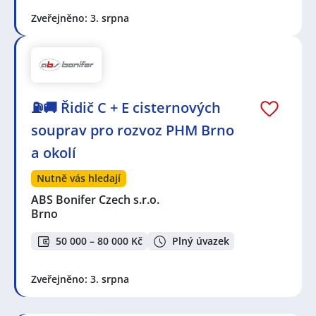
Zveřejněno: 3. srpna
⛽🚚 Řidič C + E cisternových
souprav pro rozvoz PHM Brno
a okolí
Nutně vás hledají
ABS Bonifer Czech s.r.o.
Brno
50 000 – 80 000 Kč
Plný úvazek
Zveřejněno: 3. srpna