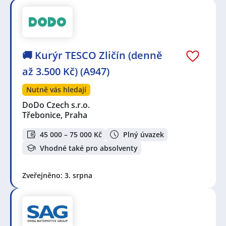
🚚 Kurýr TESCO Zličín (denně
až 3.500 Kč) (A947)
Nutně vás hledají
DoDo Czech s.r.o.
Třebonice, Praha
45 000 – 75 000 Kč
Plný úvazek
Vhodné také pro absolventy
Zveřejněno: 3. srpna