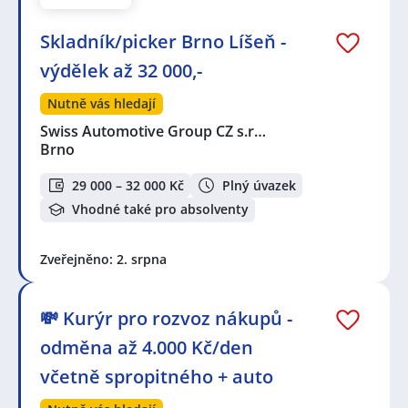
Skladník/picker Brno Líšeň -
výdělek až 32 000,-
Nutně vás hledají
Swiss Automotive Group CZ s.r…
Brno
29 000 – 32 000 Kč
Plný úvazek
Vhodné také pro absolventy
Zveřejněno: 2. srpna
💸 Kurýr pro rozvoz nákupů -
odměna až 4.000 Kč/den
včetně spropitného + auto