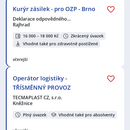
Kurýr zásilek - pro OZP - Brno
Deklarace odpovědného…
Rajhrad
16 000 – 18 000 Kč
Zkrácený úvazek
Vhodné také pro zdravotně postižené
včerejší
Operátor logistiky -
TŘÍSMĚNNÝ PROVOZ
TECMAPLAST CZ, s.r.o.
Kněžnice
Plný úvazek
Vhodné také pro absolventy