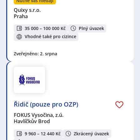
Nutně vás hledají
Quixy s.r.o.
Praha
35 000 – 100 000 Kč
Plný úvazek
Vhodné také pro cizince
Zveřejněno: 2. srpna
Řidič (pouze pro OZP)
FOKUS Vysočina, z.ú.
Havlíčkův Brod
9 960 – 12 440 Kč
Zkrácený úvazek