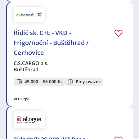
Řidič sk. C+E - VKD -
Frigo/noční - Buštěhrad /
Cerhovice
C.S.CARGO a.s.
Buštěhrad
49 000 – 55 000 Kč
Plný úvazek
včerejší