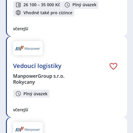
26 100 – 35 000 Kč
Plný úvazek
Vhodné také pro cizince
včerejší
Vedoucí logistiky
ManpowerGroup s.r.o.
Rokycany
Plný úvazek
včerejší