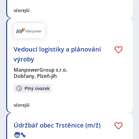
včerejší
Vedoucí logistiky a plánování
výroby
ManpowerGroup s.r.o.
Dobřany, Plzeň-jih
Plný úvazek
včerejší
Údržbář obec Trstěnice (m/ž)
🧑‍🔧