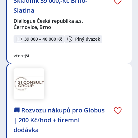
Skladník 39 000,-Kč Brno-
Slatina
Diallogue Česká republika a.s.
Černovice, Brno
39 000 – 40 000 Kč
Plný úvazek
včerejší
🚚 Rozvozu nákupů pro Globus
| 200 Kč/hod + firemní
dodávka