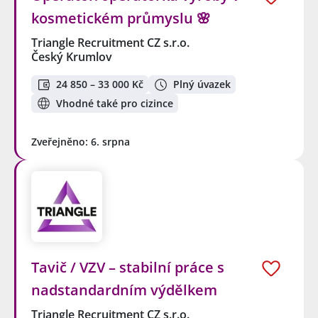
kosmetickém průmyslu 🌸
Triangle Recruitment CZ s.r.o.
Český Krumlov
24 850 – 33 000 Kč
Plný úvazek
Vhodné také pro cizince
Zveřejněno: 6. srpna
Tavič / VZV – stabilní práce s
nadstandardním výdělkem
Triangle Recruitment CZ s.r.o.