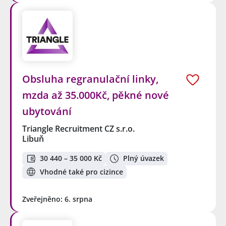
Obsluha regranulační linky,
mzda až 35.000Kč, pěkné nové
ubytování
Triangle Recruitment CZ s.r.o.
Libuň
30 440 – 35 000 Kč
Plný úvazek
Vhodné také pro cizince
Zveřejněno: 6. srpna