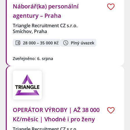
Náborář(ka) personální
agentury – Praha
Triangle Recruitment CZ s.r.o.
Smíchov, Praha
28 000 – 35 000 Kč
Plný úvazek
Zveřejněno: 6. srpna
OPERÁTOR VÝROBY | AŽ 38 000
Kč/měsíc | Vhodné i pro ženy
Triangle Recruitment CZ s.r.o.