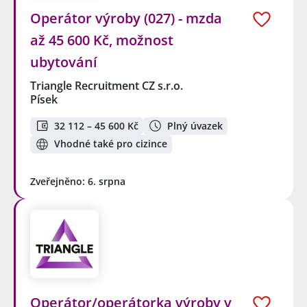
Operátor výroby (027) - mzda
až 45 600 Kč, možnost
ubytování
Triangle Recruitment CZ s.r.o.
Písek
32 112 – 45 600 Kč
Plný úvazek
Vhodné také pro cizince
Zveřejněno: 6. srpna
Operátor/operátorka výroby v