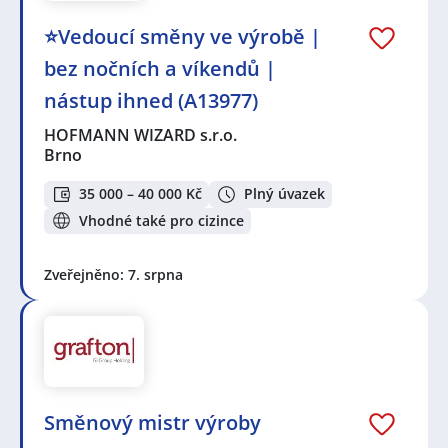
⭐Vedoucí směny ve výrobě |
bez nočních a víkendů |
nástup ihned (A13977)
HOFMANN WIZARD s.r.o.
Brno
35 000 – 40 000 Kč
Plný úvazek
Vhodné také pro cizince
Zveřejněno: 7. srpna
Směnový mistr výroby