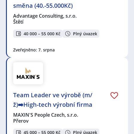
směna (40.-55.000Kč)
Advantage Consulting, s.r.o.
Štětí
40 000 – 55 000 Kč
Plný úvazek
Zveřejněno: 7. srpna
Team Leader ve výrobě (m/
ž)➡️High-tech výrobní firma
MAXIN'S People Czech, s.r.o.
Přerov
45 000 – 55 000 Kč
Plný úvazek