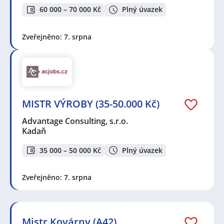
Bor
,
Mladá Boleslav
,
Olomouc
,
Smíchov, Praha
,
60 000 – 70 000 Kč
Plný úvazek
Mělník
,
Čimice, Praha
,
Staňkov, okres Domažlice
,
Žďár
nad Sázavou
,
Kněžnice
,
Polička
,
Blansko
,
Třebíč
,
Kutná
Hora
,
Měšice, Tábor
,
Cheb
,
Soběslav
,
Loštice
,
Nový
Zveřejněno: 7. srpna
Jičín
,
Svitavy
,
Vížky, Lukavice, okres Chrudim
,
Dačice
MISTR VÝROBY (35-50.000 Kč)
Advantage Consulting, s.r.o.
Kadaň
35 000 – 50 000 Kč
Plný úvazek
Zveřejněno: 7. srpna
Mistr Kovárny (A42)