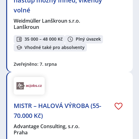
nástup možný ihned, víkendy
volné
Weidmüller Lanškroun s.r.o.
Lanškroun
35 000 – 48 000 Kč
Plný úvazek
Vhodné také pro absolventy
Zveřejněno: 7. srpna
MISTR – HALOVÁ VÝROBA (55-
70.000 Kč)
Advantage Consulting, s.r.o.
Praha