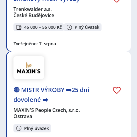
Trenkwalder a.s.
České Budějovice
45 000 – 55 000 Kč
Plný úvazek
Zveřejněno: 7. srpna
🔴 MISTR VÝROBY ➡️25 dní
dovolené ➡️
MAXIN'S People Czech, s.r.o.
Ostrava
Plný úvazek