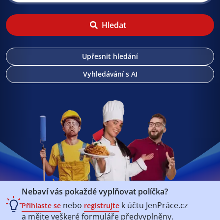
Hledat
Upřesnit hledání
Vyhledávání s AI
Nebaví vás pokaždé vyplňovat políčka?
nebo
k účtu
JenPráce.cz
Přihlaste se
registrujte
a mějte veškeré
formuláře předvyplněny.