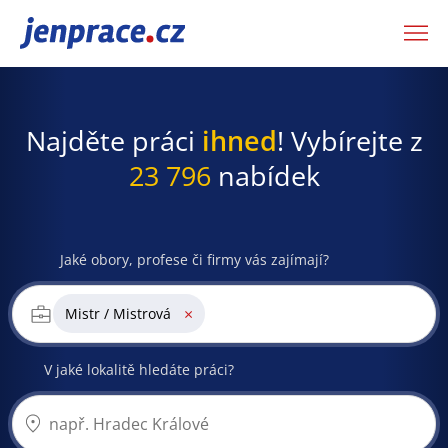
JenPráce.cz
Najděte práci
ihned
! Vybírejte z
23 796
nabídek
Jaké obory, profese či firmy vás zajímají?
×
Mistr / Mistrová
V jaké lokalitě hledáte práci?