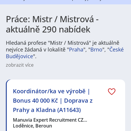
Práce: Mistr / Mistrová -
aktuálně 290 nabídek
Hledaná profese "Mistr / Mistrová" je aktuálně
nejvíce žádaná v lokalitě "
Praha
", "
Brno
", "
České
Budějovice
".
zobrazit více
Na
JenPráce.cz
naleznete širokou nabídku pravidelně
aktualizovaných a doplňovaných inzerátů
práce
i
brigády
. Najdete zde široké množství různých oborů
a profesí, o které mají firmy aktuálně největší zájem a
Koordinátor/ka ve výrobě |
je pro ně velmi podstatné obsadit pracovní pozici v co
Bonus 40 000 Kč | Doprava z
nejkratším možném termínu. Mezi takové profese
patří nyní nejvíce
kuchař / kuchařka
,
řidič / řidička
,
Prahy a Kladna (A11643)
dělník / dělnice
,
dělník / dělnice
nebo máte zájem o
profesi
prodavač / prodavačka
? Mezi nejvíce
Manuvia Expert Recruitment CZ…
požadované obory patří
Průmyslová a chemická
Loděnice, Beroun
výroba
,
Ubytování a cestovní ruch
,
Doprava, logistika