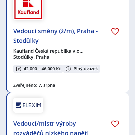
Vedoucí směny (ž/m), Praha -
Stodůlky
Kaufland Česká republika v.o…
Stodůlky, Praha
42 000 – 46 000 Kč
Plný úvazek
Zveřejněno: 7. srpna
Vedoucí/mistr výroby
rozváděčů nízkého napětí