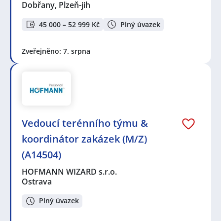
Dobřany, Plzeň-jih
45 000 – 52 999 Kč
Plný úvazek
Zveřejněno: 7. srpna
Vedoucí terénního týmu &
koordinátor zakázek (M/Z)
(A14504)
HOFMANN WIZARD s.r.o.
Ostrava
Plný úvazek