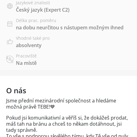
Jazykové znalosti
Český jazyk
(Expert C2)
Délka prac. poměru
na dobu neurčitou s nástupem možným ihned
Vhodné také pro
absolventy
Pracoviště
Na místě
O nás
Jsme přední mezinárodní společnost a hledáme
možná právě TEBE!💙
Pokud jsi komunikativní a věříš si, že dokážeš prodat,
máš tah na bránu a chceš to někam dotáhnout, jsi
tady správně.
To vše s podporou skvělého týmu, kdy Tě vše od nuly