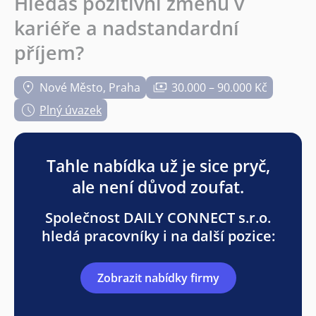
Hledáš pozitivní změnu v
kariéře a nadstandardní
příjem?
Nové Město, Praha
30.000 – 90.000 Kč
Plný úvazek
Tahle nabídka už je sice pryč,
ale není důvod zoufat.
Společnost DAILY CONNECT s.r.o.
hledá pracovníky i na další pozice:
Zobrazit nabídky firmy