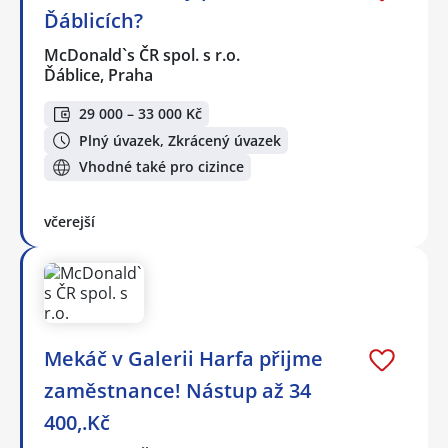
Ďáblicích?
McDonald`s ČR spol. s r.o.
Ďáblice, Praha
29 000 – 33 000 Kč
Plný úvazek, Zkrácený úvazek
Vhodné také pro cizince
včerejší
Mekáč v Galerii Harfa přijme
zaměstnance! Nástup až 34
400,.Kč