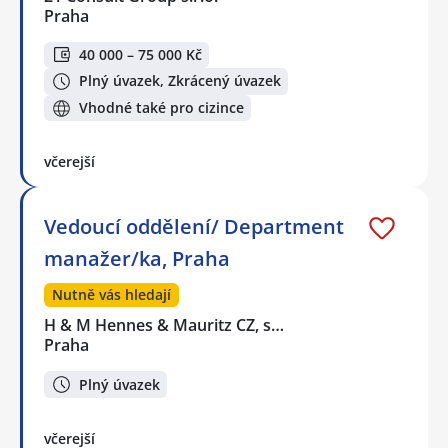
Praha
40 000 – 75 000 Kč
Plný úvazek, Zkrácený úvazek
Vhodné také pro cizince
včerejší
Vedoucí oddělení/ Department
manažer/ka, Praha
Nutně vás hledají
H & M Hennes & Mauritz CZ, s…
Praha
Plný úvazek
včerejší