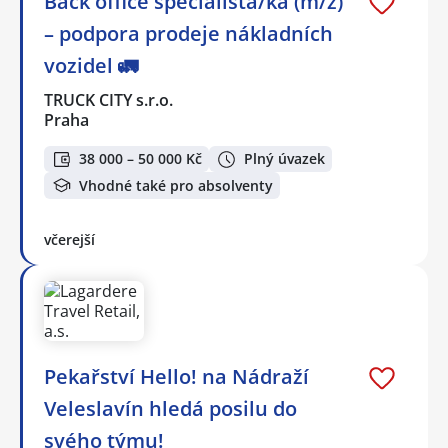
Back office specialista/ka (m/ž)
– podpora prodeje nákladních
vozidel 🚛
TRUCK CITY s.r.o.
Praha
38 000 – 50 000 Kč
Plný úvazek
Vhodné také pro absolventy
včerejší
Pekařství Hello! na Nádraží
Veleslavín hledá posilu do
svého týmu!