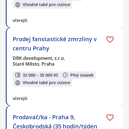
Vhodné také pro cizince
včerejší
Prodej fanstastické zmrzliny v
centru Prahy
DRK development, s.r.o.
Staré Město, Praha
32 000 – 35 000 Kč
Plný úvazek
Vhodné také pro cizince
včerejší
Prodavač/ka - Praha 9,
Českobrodská (35 hodin/týden