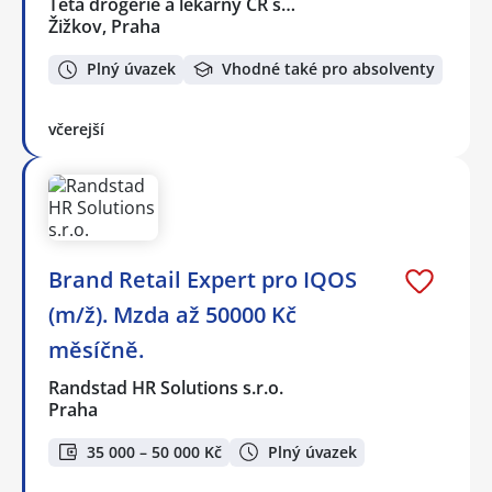
Teta drogerie a lékárny ČR s…
Žižkov, Praha
Plný úvazek
Vhodné také pro absolventy
včerejší
Brand Retail Expert pro IQOS
(m/ž). Mzda až 50000 Kč
měsíčně.
Randstad HR Solutions s.r.o.
Praha
35 000 – 50 000 Kč
Plný úvazek