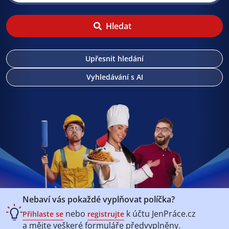
Hledat
Upřesnit hledání
Vyhledávání s AI
Nebaví vás pokaždé vyplňovat políčka?
nebo
k účtu
JenPráce.cz
Přihlaste se
registrujte
a mějte veškeré
formuláře předvyplněny.