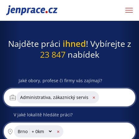
JenPráce.cz
Najděte práci
ihned
! Vybírejte z
23 847
nabídek
Jaké obory, profese či firmy vás zajímají?
×
Administrativa, zákaznický servis
V jaké lokalitě hledáte práci?
×
Brno