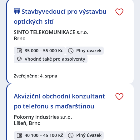
🚧 Stavbyvedoucí pro výstavbu
optických sítí
SINTO TELEKOMUNIKACE s.r.o.
Brno
35 000 – 55 000 Kč
Plný úvazek
Vhodné také pro absolventy
Zveřejněno: 4. srpna
Akviziční obchodní konzultant
po telefonu s maďarštinou
Pokorny industries s.r.o.
Líšeň, Brno
40 100 – 45 100 Kč
Plný úvazek