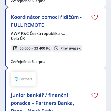
Zveřejněno: 5. srpna
Koordinátor pomoci řidičům -
FULL REMOTE
AWP P&C Česká republika -…
Celá ČR
30 000 – 33 400 Kč
Plný úvazek
Zveřejněno: 5. srpna
Junior bankéř / finanční
poradce – Partners Banka,
Brno – Nové Sady