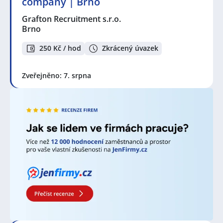
company | Brno
Energy, s.r.o.
,
Quality Group s.r.o.
Grafton Recruitment s.r.o.
Seznam profesí v zobrazených inzerátech:
Brno
Administrativní pracovník / pracovnice
,
Asistent /
Asistentka
,
Back office pracovník / pracovnice
,
250 Kč / hod
Zkrácený úvazek
Fakturant / Fakturantka
,
Office manager
,
Pracovník /
pracovnice správy pohledávek
,
Referent / Referentka
,
Zveřejněno: 7. srpna
Specialista / specialistka plánování
,
Správce /
Správkyně
,
Technickoadministrativní pracovník /
pracovnice
,
Telefonní operátor / operátorka
,
Telefonní prodejce / prodejkyně
,
Vedoucí týmu / Team
leader
,
Nákupčí
,
Bankovní specialista / specialistka
,
Finanční manažer / manažerka
,
Finanční poradce /
poradkyně
,
Osobní bankéř / bankéřka
,
Pojišťovací
poradce / poradkyně
,
Specialista / specialistka v
pojišťovnictví
,
Číšník / Servírka
,
Kuchař / Kuchařka
,
Manažer / manažerka v gastronomii
,
Obsluha lidí
,
Pomocný pracovník / pracovnice v gastronomii
,
Provozní / F&B Manager
,
Obchodní asistent /
asistentka
,
Obchodník / Obchodnice
,
Pokladní
,
Prodavač / Prodavačka
,
Specialista / specialistka ve
službách
,
HR specialista / specialistka
,
Personalista /