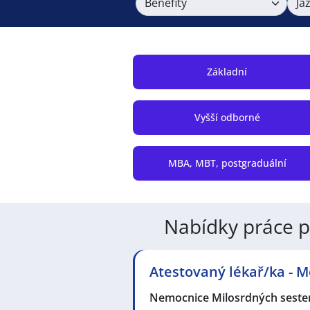
Benefity
Ja
Základní
Vyšší odborné
MBA, MBT, postgraduální
Nabídky práce po
Atestovaný lékař/ka - 
Nemocnice Milosrdných sester 