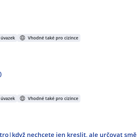
 úvazek
Vhodné také pro cizince
)
 úvazek
Vhodné také pro cizince
tro|když nechcete jen kreslit, ale určovat smě