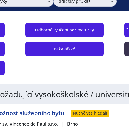
zyky
Řidičský průkaz
S
Odborné vyučení bez maturity
Bakalářské
žadující vysokoškolské / universitn
Možnost služebního bytu
Nutně vás hledají
sv. Vincence de Paul s.r.o.
|
Brno