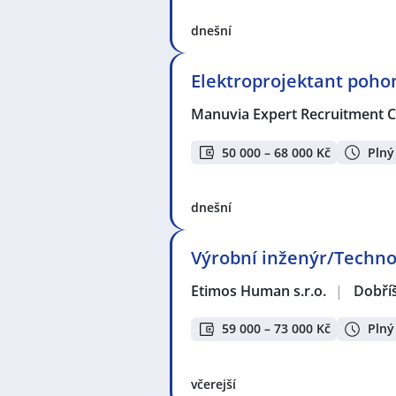
dnešní
Elektroprojektant pohon
Manuvia Expert Recruitment CZ
50 000 – 68 000 Kč
Plný
dnešní
Výrobní inženýr/Techno
Etimos Human s.r.o.
|
Dobří
59 000 – 73 000 Kč
Plný
včerejší