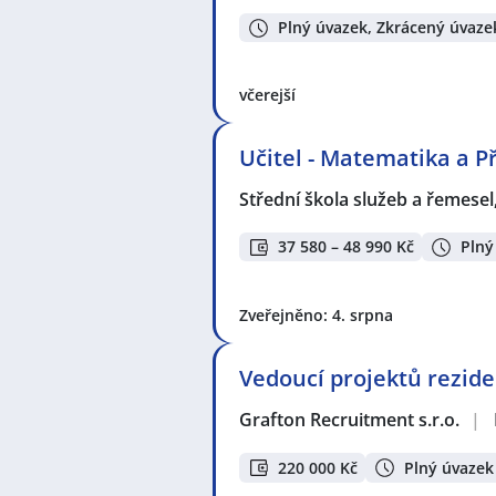
Plný úvazek, Zkrácený úvaze
včerejší
Učitel - Matematika a P
Střední škola služeb a řemesel
37 580 – 48 990 Kč
Plný
Zveřejněno: 4. srpna
Vedoucí projektů rezid
Grafton Recruitment s.r.o.
|
220 000 Kč
Plný úvazek