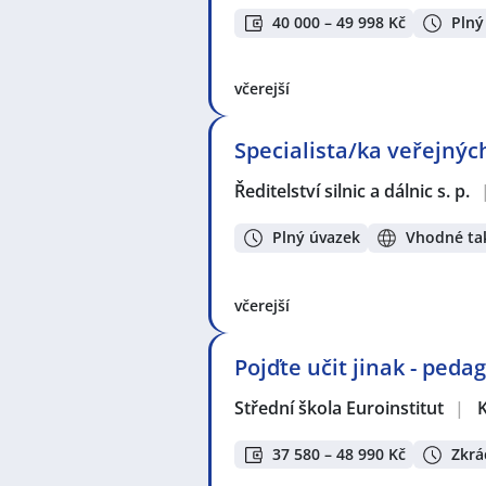
40 000 – 49 998 Kč
Plný
včerejší
Specialista/ka veřejnýc
Ředitelství silnic a dálnic s. p.
Plný úvazek
Vhodné tak
včerejší
Pojďte učit jinak - ped
Střední škola Euroinstitut
|
37 580 – 48 990 Kč
Zkrá