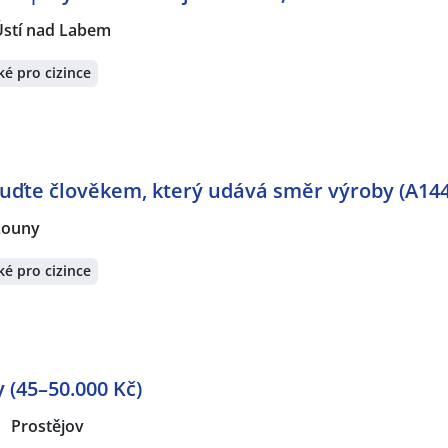
Ústí nad Labem
é pro cizince
uďte člověkem, který udává směr výroby (A14
Louny
é pro cizince
 (45–50.000 Kč)
Prostějov