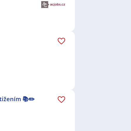
tižením 📚✏️