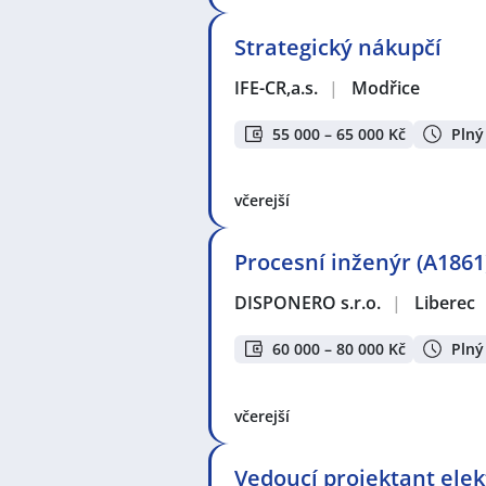
Strategický nákupčí
IFE-CR,a.s.
|
Modřice
55 000 – 65 000 Kč
Plný
včerejší
Procesní inženýr (A1861
DISPONERO s.r.o.
|
Liberec
60 000 – 80 000 Kč
Plný
včerejší
Vedoucí projektant elek