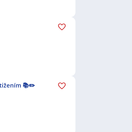
tižením 📚✏️