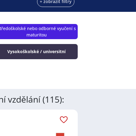
+ zobrazit filtry
tředoškolské nebo odborné vyučení s
maturitou
Vysokoškolské / universitní
í vzdělání (115):