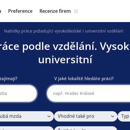
a
Preference
Recenze firem
Nabídky práce požadující vysokoškolské / universitní vzdělání
ráce podle vzdělání. Vysok
universitní
zajímají?
V jaké lokalitě hledáte práci?
ubá mzda
Vhodné také pro
Typ