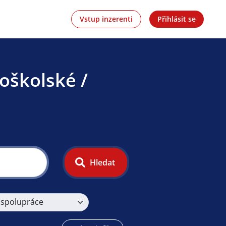
Vstup inzerenti
Přihlásit se
oškolské /
Hledat
 spolupráce