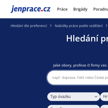
JenPráce.cz
Práce
Brigády
Poradn
Hledání dle preferencí
Nabídky práce podle vzdělání
Hledání p
Jaké obory, profese či firmy vás 
Typ úvazku
Hr