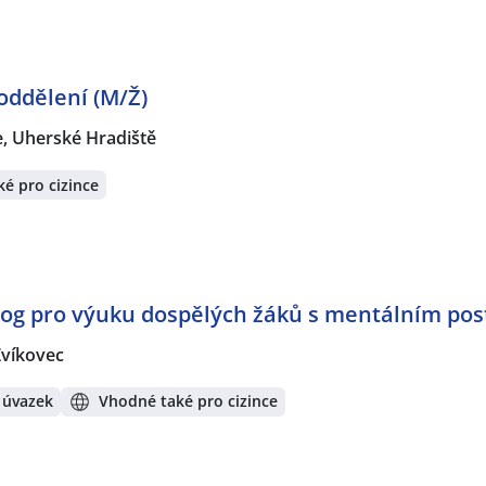
oddělení (M/Ž)
, Uherské Hradiště
é pro cizince
agog pro výuku dospělých žáků s mentálním pos
Zvíkovec
 úvazek
Vhodné také pro cizince