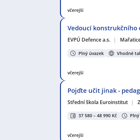
včerejší
Vedoucí konstrukčního 
EVPÚ Defence a.s.
|
Mařatice
Plný úvazek
Vhodné tak
včerejší
Pojďte učit jinak - ped
Střední škola Euroinstitut
|
37 580 – 48 990 Kč
Plný
včerejší