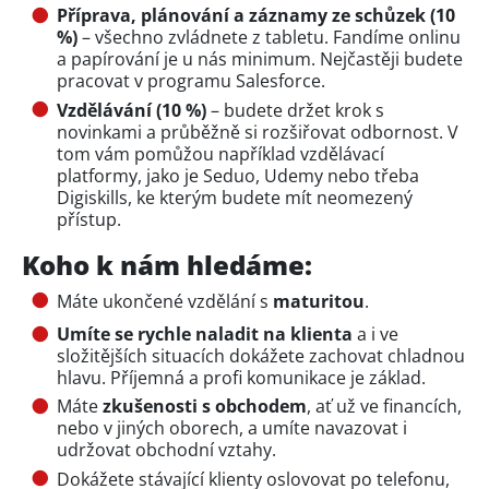
Příprava, plánování a záznamy ze schůzek (10
%)
– všechno zvládnete z tabletu. Fandíme onlinu
a papírování je u nás minimum. Nejčastěji budete
pracovat v programu Salesforce.
Vzdělávání (10 %)
– budete držet krok s
novinkami a průběžně si rozšiřovat odbornost. V
tom vám pomůžou například vzdělávací
platformy, jako je Seduo, Udemy nebo třeba
Digiskills, ke kterým budete mít neomezený
přístup.
Koho k nám hledáme:
Máte ukončené vzdělání s
maturitou
.
Umíte se rychle naladit na klienta
a i ve
složitějších situacích dokážete zachovat chladnou
hlavu. Příjemná a profi komunikace je základ.
Máte
zkušenosti s obchodem
, ať už ve financích,
nebo v jiných oborech, a umíte navazovat i
udržovat obchodní vztahy.
Dokážete stávající klienty oslovovat po telefonu,