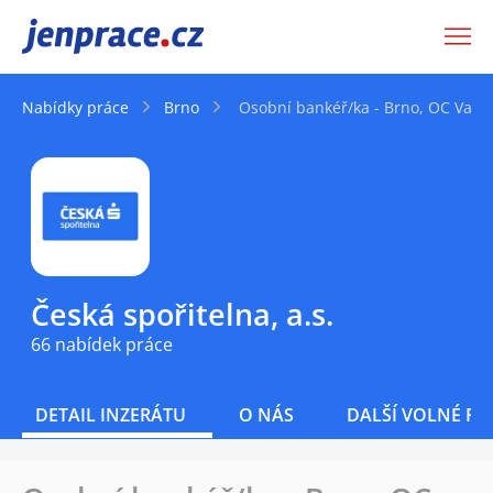
JenPráce.cz
Nabídky práce
Brno
Osobní bankéř/ka - Brno, OC Vaňk
Česká spořitelna, a.s.
66 nabídek práce
DETAIL INZERÁTU
O NÁS
DALŠÍ VOLNÉ PO