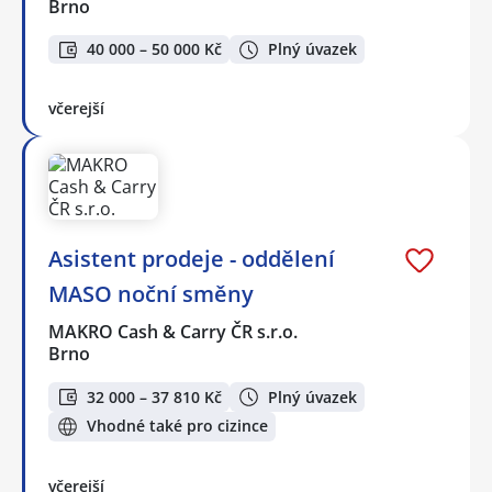
Brno
40 000 – 50 000 Kč
Plný úvazek
včerejší
Asistent prodeje - oddělení
MASO noční směny
MAKRO Cash & Carry ČR s.r.o.
Brno
32 000 – 37 810 Kč
Plný úvazek
Vhodné také pro cizince
včerejší