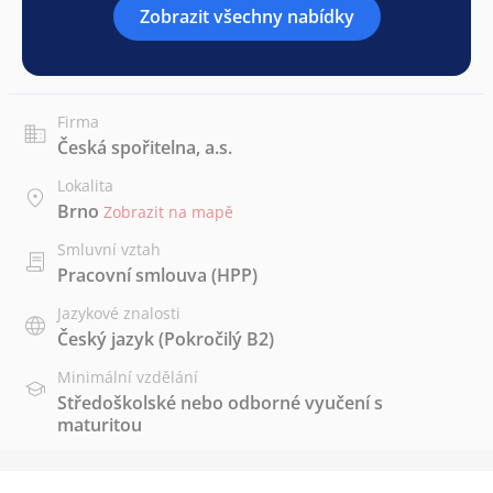
Zobrazit všechny nabídky
Firma
Česká spořitelna, a.s.
Lokalita
Brno
Zobrazit na mapě
Smluvní vztah
Pracovní smlouva (HPP)
Jazykové znalosti
Český jazyk
(Pokročilý B2)
Minimální vzdělání
Středoškolské nebo odborné vyučení s
maturitou