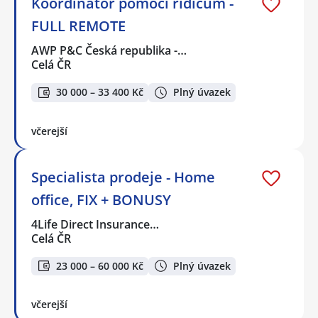
Koordinátor pomoci řidičům -
FULL REMOTE
AWP P&C Česká republika -…
Celá ČR
30 000 – 33 400 Kč
Plný úvazek
včerejší
Specialista prodeje - Home
office, FIX + BONUSY
4Life Direct Insurance…
Celá ČR
23 000 – 60 000 Kč
Plný úvazek
včerejší