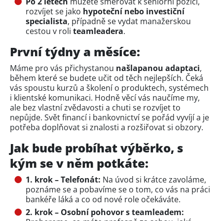
Po 2 letech
můžete směřovat k seniorní pozici,
rozvíjet se jako
hypoteční nebo investiční
specialista
, případně se vydat manažerskou
cestou v roli
teamleadera
.
První týdny a měsíce:
Máme pro vás přichystanou
našlapanou adaptaci
,
během které se budete učit od těch nejlepších. Čeká
vás spoustu kurzů a školení o produktech, systémech
i klientské komunikaci. Hodně věcí vás naučíme my,
ale bez vlastní zvědavosti a chuti se rozvíjet to
nepůjde. Svět financí i bankovnictví se pořád vyvíjí a je
potřeba doplňovat si znalosti a rozšiřovat si obzory.
Jak bude probíhat výběrko, s
kým se v něm potkáte:
1. krok – Telefonát:
Na úvod si krátce zavoláme,
poznáme se a pobavíme se o tom, co vás na práci
bankéře láká a co od nové role očekáváte.
2. krok – Osobní pohovor s teamleadem: