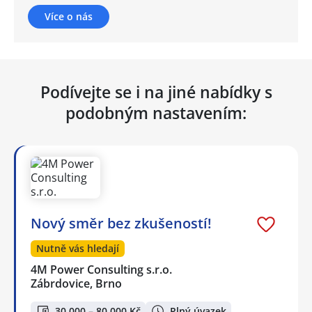
Více o nás
Podívejte se i na jiné nabídky s
podobným nastavením:
Nový směr bez zkušeností!
Nutně vás hledají
4M Power Consulting s.r.o.
Zábrdovice, Brno
30 000 – 80 000 Kč
Plný úvazek