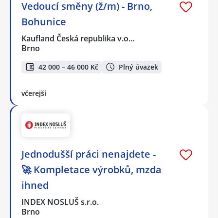
Vedoucí směny (ž/m) - Brno,
Bohunice
Kaufland Česká republika v.o…
Brno
42 000 – 46 000 Kč
Plný úvazek
včerejší
Jednodušší práci nenajdete -
🚀 Kompletace výrobků, mzda
ihned
INDEX NOSLUŠ s.r.o.
Brno