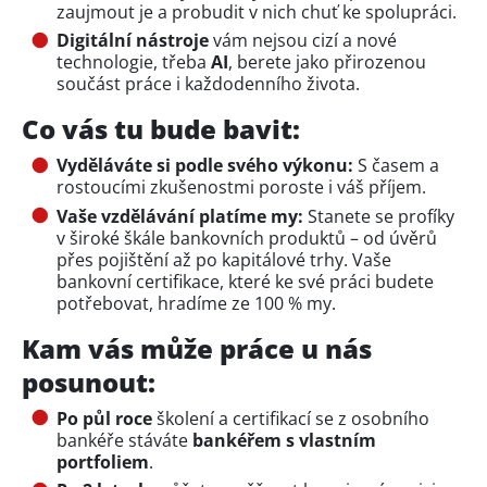
zaujmout je a probudit v nich chuť ke spolupráci.
Digitální nástroje
vám nejsou cizí a nové
technologie, třeba
AI
, berete jako přirozenou
součást práce i každodenního života.
Co vás tu bude bavit:
Vyděláváte si podle svého výkonu:
S časem a
rostoucími zkušenostmi poroste i váš příjem.
Vaše vzdělávání platíme my:
Stanete se profíky
v široké škále bankovních produktů – od úvěrů
přes pojištění až po kapitálové trhy. Vaše
bankovní certifikace, které ke své práci budete
potřebovat, hradíme ze 100 % my.
Kam vás může práce u nás
posunout:
Po půl roce
školení a certifikací se z osobního
bankéře stáváte
bankéřem s vlastním
portfoliem
.