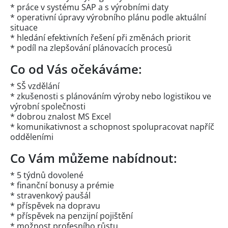
* práce v systému SAP a s výrobními daty
* operativní úpravy výrobního plánu podle aktuální
situace
* hledání efektivních řešení při změnách priorit
* podíl na zlepšování plánovacích procesů
Co od Vás očekáváme:
* SŠ vzdělání
* zkušenosti s plánováním výroby nebo logistikou ve
výrobní společnosti
* dobrou znalost MS Excel
* komunikativnost a schopnost spolupracovat napříč
odděleními
Co Vám můžeme nabídnout:
* 5 týdnů dovolené
* finanční bonusy a prémie
* stravenkový paušál
* příspěvek na dopravu
* příspěvek na penzijní pojištění
* možnost profesního růstu