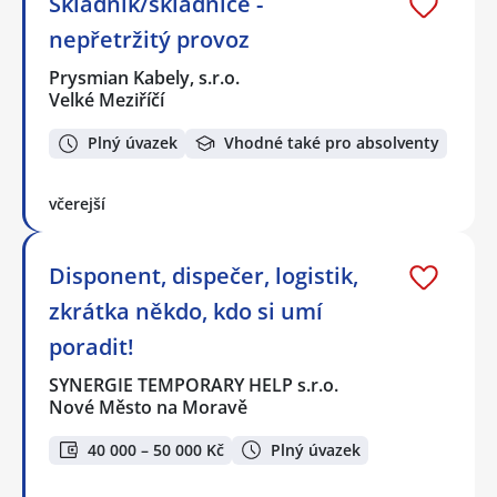
Skladník/skladnice -
nepřetržitý provoz
Prysmian Kabely, s.r.o.
Velké Meziříčí
Plný úvazek
Vhodné také pro absolventy
včerejší
Disponent, dispečer, logistik,
zkrátka někdo, kdo si umí
poradit!
SYNERGIE TEMPORARY HELP s.r.o.
Nové Město na Moravě
40 000 – 50 000 Kč
Plný úvazek