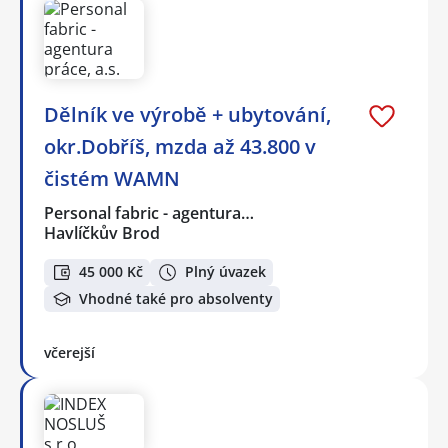
Dělník ve výrobě + ubytování,
okr.Dobříš, mzda až 43.800 v
čistém WAMN
Personal fabric - agentura…
Havlíčkův Brod
45 000 Kč
Plný úvazek
Vhodné také pro absolventy
včerejší