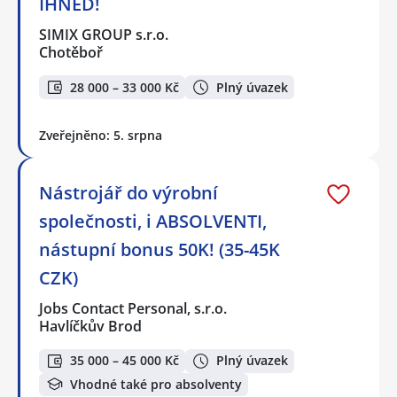
IHNED!
SIMIX GROUP s.r.o.
Chotěboř
28 000 – 33 000 Kč
Plný úvazek
Zveřejněno: 5. srpna
Nástrojář do výrobní
společnosti, i ABSOLVENTI,
nástupní bonus 50K! (35-45K
CZK)
Jobs Contact Personal, s.r.o.
Havlíčkův Brod
35 000 – 45 000 Kč
Plný úvazek
Vhodné také pro absolventy