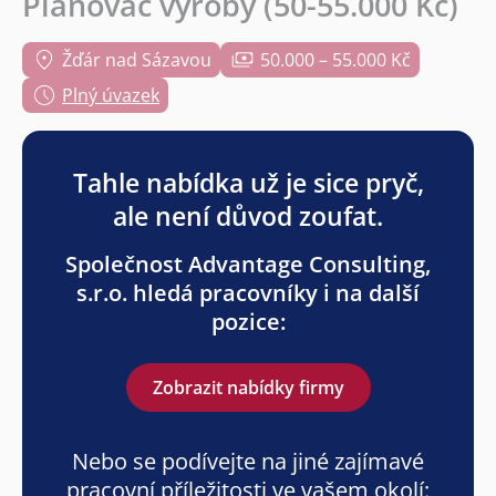
Plánovač výroby (50-55.000 Kč)
Žďár nad Sázavou
50.000 – 55.000 Kč
Plný úvazek
Tahle nabídka už je sice pryč,
ale není důvod zoufat.
Společnost Advantage Consulting,
s.r.o. hledá pracovníky i na další
pozice:
Zobrazit nabídky firmy
Nebo se podívejte na jiné zajímavé
pracovní příležitosti ve vašem okolí: