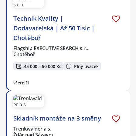
Technik Kvality |
Dodavatelská | Až 50 Tisíc |
Chotěboř
Flagship EXECUTIVE SEARCH s.r…
Chotěboř
45 000 – 50 000 Kč
Plný úvazek
včerejší
Skladník montáže na 3 směny
Trenkwalder a.s.
Žďár nad Sázavou