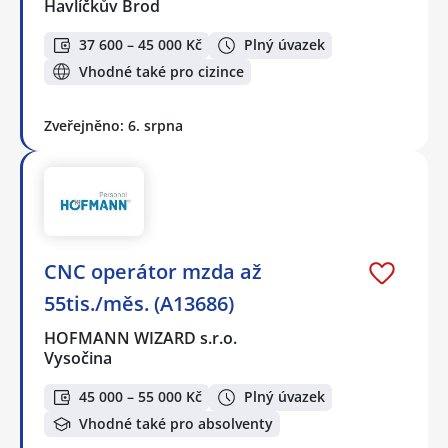
Havlíčkův Brod
37 600 – 45 000 Kč
Plný úvazek
Vhodné také pro cizince
Zveřejněno: 6. srpna
CNC operátor mzda až
55tis./měs. (A13686)
HOFMANN WIZARD s.r.o.
Vysočina
45 000 – 55 000 Kč
Plný úvazek
Vhodné také pro absolventy