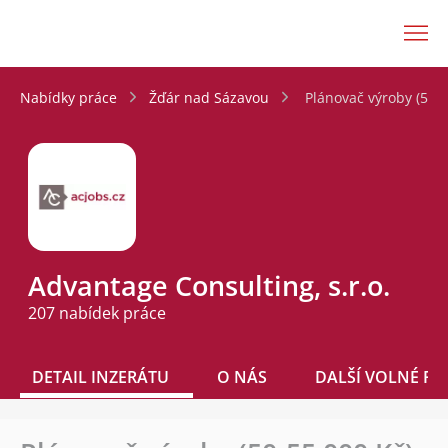
JenPráce.cz
Nabídky práce
Žďár nad Sázavou
Plánovač výroby (50-5
Advantage Consulting, s.r.o.
207 nabídek práce
DETAIL INZERÁTU
O NÁS
DALŠÍ VOLNÉ PO