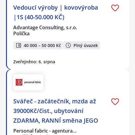
Vedoucí výroby | kovovýroba
|1S (40-50.000 KČ)
Advantage Consulting, s.r.o.
Polička
40 000 – 50 000 Kč
Plný úvazek
Zveřejněno: 6. srpna
Svářeč - začátečník, mzda až
39000Kč/čist., ubytování
ZDARMA, RANNÍ směna JEGO
Personal fabric - agentura…