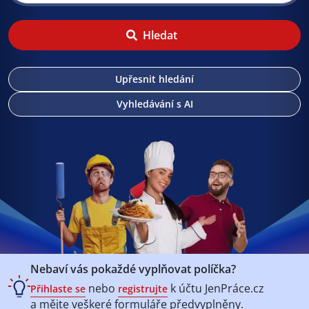
Hledat
Upřesnit hledání
Vyhledávání s AI
Nebaví vás pokaždé vyplňovat políčka?
nebo
k účtu
JenPráce.cz
Přihlaste se
registrujte
a mějte veškeré
formuláře předvyplněny.