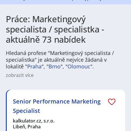
Práce: Marketingový
specialista / specialistka -
aktuálně 73 nabídek
Hledaná profese "Marketingový specialista /
specialistka" je aktuálně nejvíce žádaná v
lokalitě "
Praha
", "
Brno
", "
Olomouc
".
zobrazit více
Na
JenPráce.cz
naleznete širokou nabídku pravidelně
aktualizovaných a doplňovaných inzerátů
práce
i
brigády
. Najdete zde široké množství různých oborů
a profesí, o které mají firmy aktuálně největší zájem a
Senior Performance Marketing
je pro ně velmi podstatné obsadit pracovní pozici v co
Specialist
nejkratším možném termínu. Mezi takové profese
patří nyní nejvíce
kuchař / kuchařka
,
řidič / řidička
,
kalkulator.cz, s.r.o.
dělník / dělnice
,
dělník / dělnice
nebo máte zájem o
Libeň, Praha
profesi
prodavač / prodavačka
? Mezi nejvíce