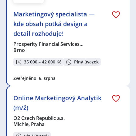
Vranovice-Kelčice
,
Újezdeček
,
Šenov u Nového Jičína
,
Planá, okres Tachov
,
Prosek, Praha
,
Poniklá
,
Opava
,
Marketingový specialista —
Mělník
,
Žižkov, Praha
,
Vinohrady, Praha
,
Stodůlky,
Praha
,
Tuchoměřice
,
Nymburk
kde obsah potká design a
detail rozhoduje!
Prosperity Financial Services…
Brno
35 000 – 42 000 Kč
Plný úvazek
Zveřejněno: 6. srpna
Online Marketingový Analytik
(m/ž)
O2 Czech Republic a.s.
Michle, Praha