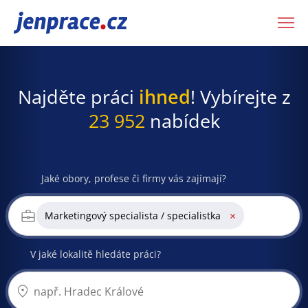
JenPráce.cz
Najděte práci
ihned
! Vybírejte z
23 952
nabídek
Jaké obory, profese či firmy vás zajímají?
×
Marketingový specialista / specialistka
V jaké lokalitě hledáte práci?