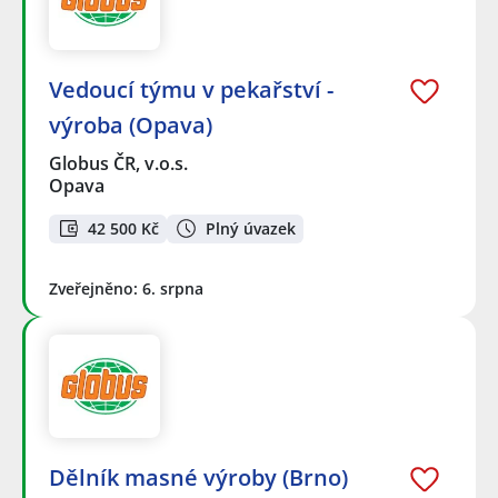
Vedoucí týmu v pekařství -
výroba (Opava)
Globus ČR, v.o.s.
Opava
42 500 Kč
Plný úvazek
Zveřejněno: 6. srpna
Dělník masné výroby (Brno)