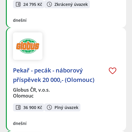
24 795 Kč
Zkrácený úvazek
dnešní
Pekař - pecák - náborový
příspěvek 20 000,- (Olomouc)
Globus ČR, v.o.s.
Olomouc
36 900 Kč
Plný úvazek
dnešní