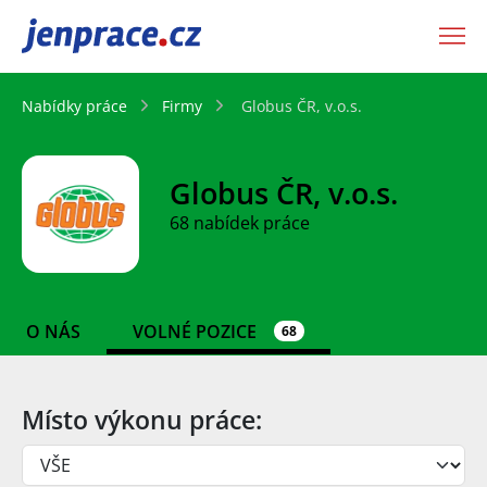
JenPráce.cz
Nabídky práce
Firmy
Globus ČR, v.o.s.
Globus ČR, v.o.s.
68 nabídek práce
O NÁS
VOLNÉ POZICE
68
Místo výkonu práce: