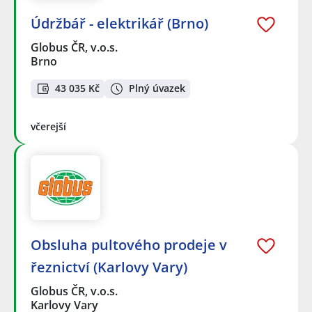
Údržbář - elektrikář (Brno)
Globus ČR, v.o.s.
Brno
43 035 Kč
Plný úvazek
včerejší
Obsluha pultového prodeje v
řeznictví (Karlovy Vary)
Globus ČR, v.o.s.
Karlovy Vary