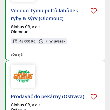
Vedoucí týmu pultů lahůdek -
ryby & sýry (Olomouc)
Globus ČR, v.o.s.
Olomouc
48 000 Kč
Plný úvazek
včerejší
Prodavač do pekárny (Ostrava)
Globus ČR, v.o.s.
Ostrava