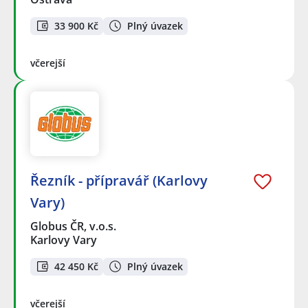
33 900 Kč
Plný úvazek
včerejší
Řezník - přípravář (Karlovy
Vary)
Globus ČR, v.o.s.
Karlovy Vary
42 450 Kč
Plný úvazek
včerejší