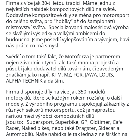
Firma s více jak 30-ti letou tradicí. Máme jednu z
největších nabídek kompozitových dílů na světě.
Dodaváme kompozitové díly zejména pro motorsport
do celého světa, pro "hobíky" až do šampionátů
mistrovství světa. Specializovaná malosériová výroba
se skvělými výsledky a velkými ambicemi do
budoucna. Jsme posedlí vylepšováním a vývojem, baví
nás práce co má smysl.
Svědčí o tom také fakt, že Motoforza je partnerem
nejen závodních týmů, ale také mnoha projektů a
působí jako dodavatel dílů továrnám, či zavedeným
značkám jako např. KTM, MZ, FGR, JAWA, LOUIS,
ALPHA TECHNIK a dalším.
Firma disponuje díly na více jak 350 modelů
motocyklů, které se každým rokem rozšiřují o další
modely. Z výrobního programu uspokojují zákazníky z
různých sektorů motorsportu, což je naprostou
raritou mezi výrobci kompozitních dílů.
Jsou to: Supersport, Superbike, GP, Oldtimer, Cafe
Racer, Naked bikes, nebo také Dragster, Sidecar a
Automobilů. Naše nabídka je tak jedna z nejširších na