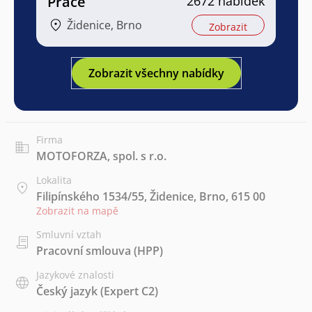
Práce
2672 nabídek
Židenice, Brno
Zobrazit
Zobrazit všechny nabídky
Firma
MOTOFORZA, spol. s r.o.
Lokalita
Filipínského 1534/55, Židenice, Brno, 615 00
Zobrazit na mapě
Smluvní vztah
Pracovní smlouva (HPP)
Jazykové znalosti
Český jazyk
(Expert C2)