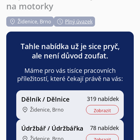
na motorky
Židenice, Brno
Plný úvazek
Tahle nabídka už je sice pryč,
ale není důvod zoufat.
Máme pro vás tisíce pracovních
příležitostí, které čekají právě na vás:
Dělník / Dělnice
319 nabídek
Židenice, Brno
Zobrazit
Údržbář / Údržbářka
78 nabídek
Židenice, Brno
Zobrazit