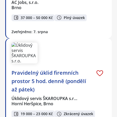
AC Jobs, s.r.o.
Brno
37 000 – 50 000 Kč
Plný úvazek
Zveřejněno: 7. srpna
Pravidelný úklid firemních
prostor 5 hod. denně (pondělí
až pátek)
Úklidový servis ŠKAROUPKA s.r…
Horní Heršpice, Brno
19 000 – 23 000 Kč
Zkrácený úvazek