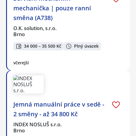
mechanička | pouze ranní
směna (A738)
O.K. solution, s.r.o.
Brno
34 000 – 35 500 Kč
Plný úvazek
včerejší
Jemná manuální práce v sedě -
2 směny - až 34 800 Kč
INDEX NOSLUŠ s.r.o.
Brno