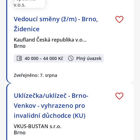
Vedoucí směny (ž/m) - Brno,
Židenice
Kaufland Česká republika v.o…
Brno
40 000 – 44 000 Kč
Plný úvazek
Zveřejněno: 7. srpna
Uklízečka/uklízeč - Brno-
Venkov - vyhrazeno pro
invalidní důchodce (KU)
VKUS-BUSTAN s.r.o.
Brno