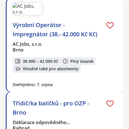
Výrobní Operátor -
Impregnátor (38.- 42.000 Kč Kč)
AC Jobs, s.r.o.
Brno
38 000 – 42 000 Kč
Plný úvazek
Vhodné také pro absolventy
Zveřejněno: 7. srpna
Třídič/ka balíčků - pro OZP -
Brno
Deklarace odpovědného…
Rajhrad