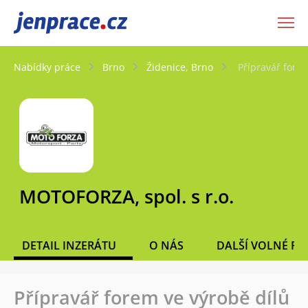
JenPráce.cz
Nabídky práce
Brno
Židenice, Brno
Přípravář fore
MOTOFORZA, spol. s r.o.
DETAIL INZERÁTU
O NÁS
DALŠÍ VOLNÉ PO
Přípravář forem ve výrobě dílů