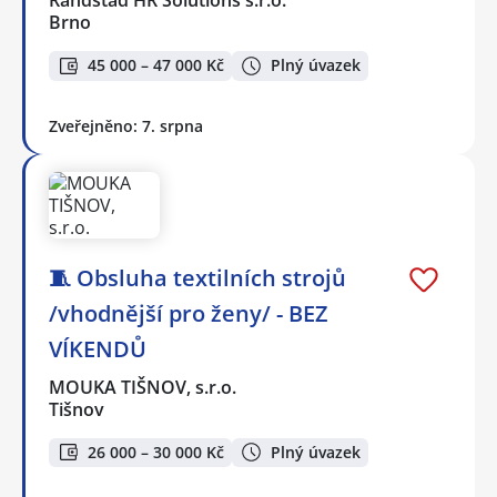
Brno
45 000 – 47 000 Kč
Plný úvazek
Zveřejněno: 7. srpna
🧵 Obsluha textilních strojů
/vhodnější pro ženy/ - BEZ
VÍKENDŮ
MOUKA TIŠNOV, s.r.o.
Tišnov
26 000 – 30 000 Kč
Plný úvazek