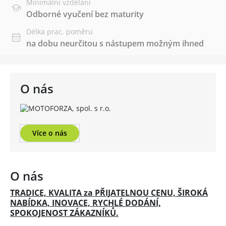
Minimální vzdělání
Odborné vyučení bez maturity
Délka prac. poměru
na dobu neurčitou s nástupem možným ihned
O nás
Více o nás
O nás
TRADICE, KVALITA za PŘIJATELNOU CENU, ŠIROKÁ
NABÍDKA, INOVACE, RYCHLÉ DODÁNÍ,
SPOKOJENOST ZÁKAZNÍKŮ.