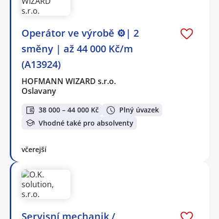
Operátor ve výrobě ⚙️| 2
směny | až 44 000 Kč/m
(A13924)
HOFMANN WIZARD s.r.o.
Oslavany
38 000 – 44 000 Kč
Plný úvazek
Vhodné také pro absolventy
včerejší
Servisní mechanik /