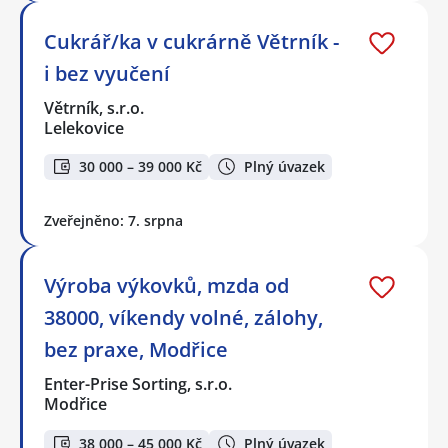
Cukrář/ka v cukrárně Větrník -
i bez vyučení
Větrník, s.r.o.
Lelekovice
30 000 – 39 000 Kč
Plný úvazek
Zveřejněno: 7. srpna
Výroba výkovků, mzda od
38000, víkendy volné, zálohy,
bez praxe, Modřice
Enter-Prise Sorting, s.r.o.
Modřice
38 000 – 45 000 Kč
Plný úvazek