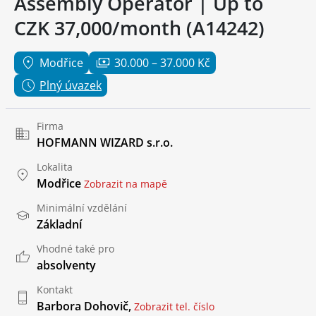
Assembly Operator | Up to
CZK 37,000/month (A14242)
Modřice
30.000 – 37.000 Kč
Plný úvazek
Firma
HOFMANN WIZARD s.r.o.
Lokalita
Modřice
Zobrazit na mapě
Minimální vzdělání
Základní
Vhodné také pro
absolventy
Kontakt
Barbora Dohovič,
Zobrazit tel. číslo