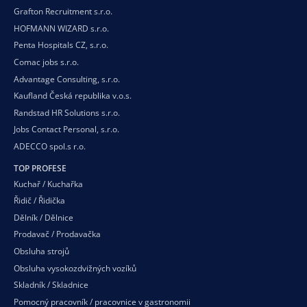
Grafton Recruitment s.r.o.
HOFMANN WIZARD s.r.o.
Penta Hospitals CZ, s.r.o.
Comac jobs s.r.o.
Advantage Consulting, s.r.o.
Kaufland Česká republika v.o.s.
Randstad HR Solutions s.r.o.
Jobs Contact Personal, s.r.o.
ADECCO spol.s r.o.
TOP PROFESE
Kuchař / Kuchařka
Řidič / Řidička
Dělník / Dělnice
Prodavač / Prodavačka
Obsluha strojů
Obsluha vysokozdvižných vozíků
Skladník / Skladnice
Pomocný pracovník / pracovnice v gastronomii