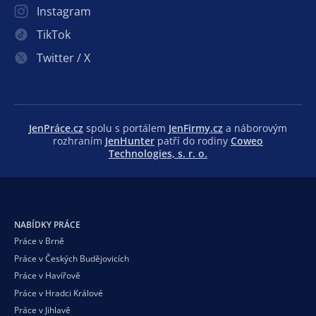
Instagram
TikTok
Twitter / X
JenPráce.cz
spolu s portálem
JenFirmy.cz
a náborovým
rozhraním
JenHunter
patří do rodiny
Coweo
Technologies, s. r. o.
NABÍDKY PRÁCE
Práce v Brně
Práce v Českých Budějovicích
Práce v Havířově
Práce v Hradci Králové
Práce v Jihlavě