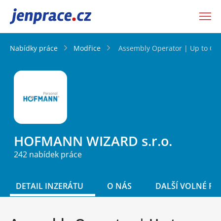
JenPráce.cz
Nabídky práce
Modřice
Assembly Operator | Up to CZ
HOFMANN WIZARD s.r.o.
242 nabídek práce
DETAIL INZERÁTU
O NÁS
DALŠÍ VOLNÉ PO