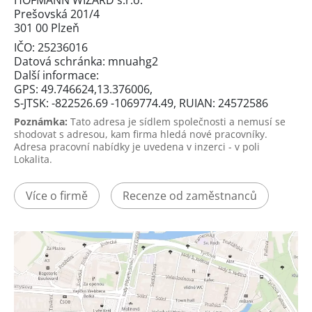
HOFMANN WIZARD s.r.o.
Prešovská 201/4
301 00 Plzeň
IČO: 25236016
Datová schránka: mnuahg2
Další informace:
GPS: 49.746624,13.376006,
S-JTSK: -822526.69 -1069774.49, RUIAN: 24572586
Poznámka:
Tato adresa je sídlem společnosti a nemusí se
shodovat s adresou, kam firma hledá nové pracovníky.
Adresa pracovní nabídky je uvedena v inzerci - v poli
Lokalita.
Více o firmě
Recenze od zaměstnanců