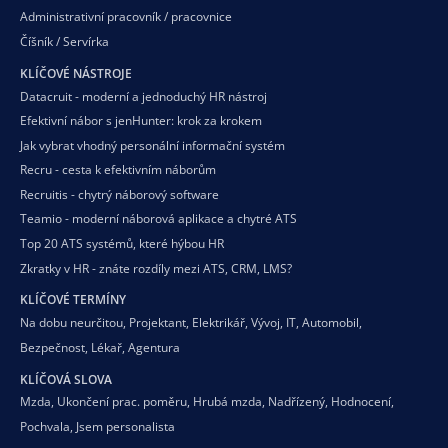
Administrativní pracovník / pracovnice
Číšník / Servírka
KLÍČOVÉ NÁSTROJE
Datacruit - moderní a jednoduchý HR nástroj
Efektivní nábor s jenHunter: krok za krokem
Jak vybrat vhodný personální informační systém
Recru - cesta k efektivním náborům
Recruitis - chytrý náborový software
Teamio - moderní náborová aplikace a chytré ATS
Top 20 ATS systémů, které hýbou HR
Zkratky v HR - znáte rozdíly mezi ATS, CRM, LMS?
KLÍČOVÉ TERMÍNY
Na dobu neurčitou
,
Projektant
,
Elektrikář
,
Vývoj
,
IT
,
Automobil
,
Bezpečnost
,
Lékař
,
Agentura
KLÍČOVÁ SLOVA
Mzda
,
Ukončení prac. poměru
,
Hrubá mzda
,
Nadřízený
,
Hodnocení
,
Pochvala
,
Jsem personalista