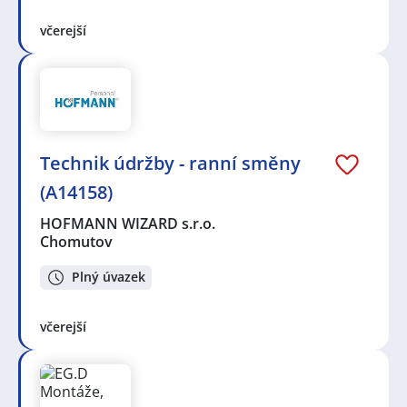
včerejší
Technik údržby - ranní směny
(A14158)
HOFMANN WIZARD s.r.o.
Chomutov
Plný úvazek
včerejší