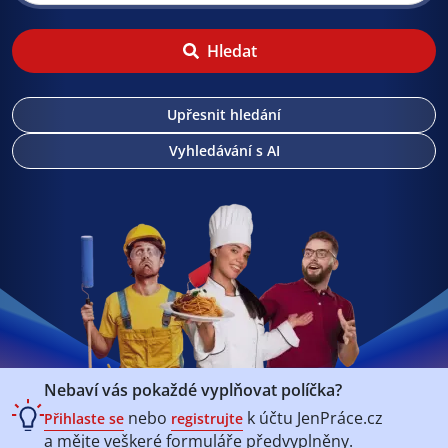
Hledat
Upřesnit hledání
Vyhledávání s AI
Nebaví vás pokaždé vyplňovat políčka?
nebo
k účtu
JenPráce.cz
Přihlaste se
registrujte
a mějte veškeré
formuláře předvyplněny.