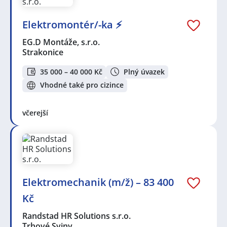
Elektromontér/-ka ⚡
EG.D Montáže, s.r.o.
Strakonice
35 000 – 40 000 Kč
Plný úvazek
Vhodné také pro cizince
včerejší
Elektromechanik (m/ž) – 83 400
Kč
Randstad HR Solutions s.r.o.
Trhové Sviny