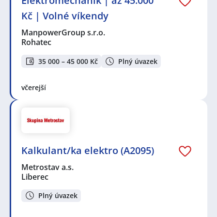
Elektromechanik | až 45.000
Kč | Volné víkendy
ManpowerGroup s.r.o.
Rohatec
35 000 – 45 000 Kč
Plný úvazek
včerejší
Kalkulant/ka elektro (A2095)
Metrostav a.s.
Liberec
Plný úvazek