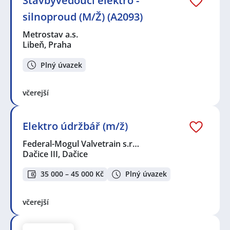
Stavbyvedoucí elektro -
silnoproud (M/Ž) (A2093)
Metrostav a.s.
Libeň, Praha
Plný úvazek
včerejší
Elektro údržbář (m/ž)
Federal-Mogul Valvetrain s.r…
Dačice III, Dačice
35 000 – 45 000 Kč
Plný úvazek
včerejší