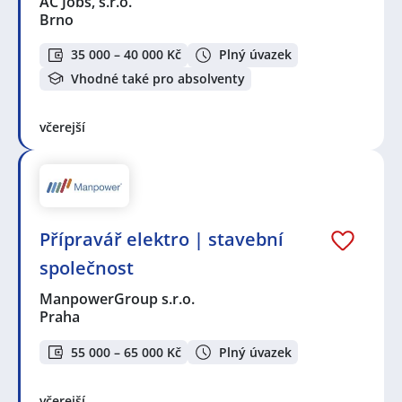
AC Jobs, s.r.o.
Brno
35 000 – 40 000 Kč
Plný úvazek
Vhodné také pro absolventy
včerejší
Přípravář elektro | stavební
společnost
ManpowerGroup s.r.o.
Praha
55 000 – 65 000 Kč
Plný úvazek
včerejší