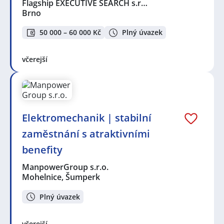
Flagship EXECUTIVE SEARCH s.r…
Brno
50 000 – 60 000 Kč
Plný úvazek
včerejší
Elektromechanik | stabilní
zaměstnání s atraktivními
benefity
ManpowerGroup s.r.o.
Mohelnice, Šumperk
Plný úvazek
včerejší