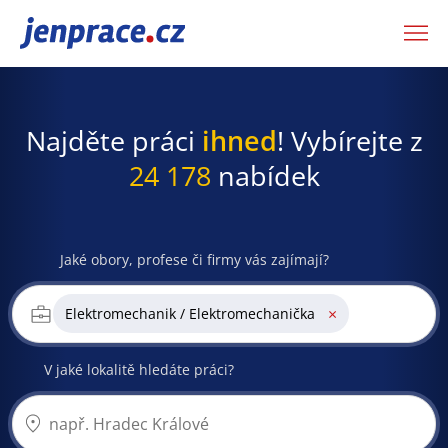
JenPráce.cz
Najděte práci
ihned
! Vybírejte z
24 178
nabídek
Jaké obory, profese či firmy vás zajímají?
×
Elektromechanik / Elektromechanička
V jaké lokalitě hledáte práci?