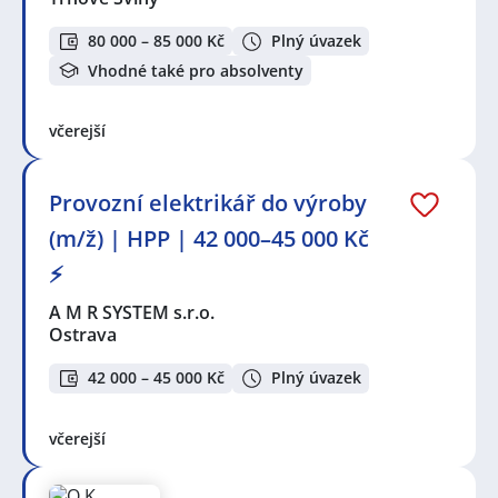
80 000 – 85 000 Kč
Plný úvazek
Vhodné také pro absolventy
včerejší
Provozní elektrikář do výroby
(m/ž) | HPP | 42 000–45 000 Kč
⚡
A M R SYSTEM s.r.o.
Ostrava
42 000 – 45 000 Kč
Plný úvazek
včerejší