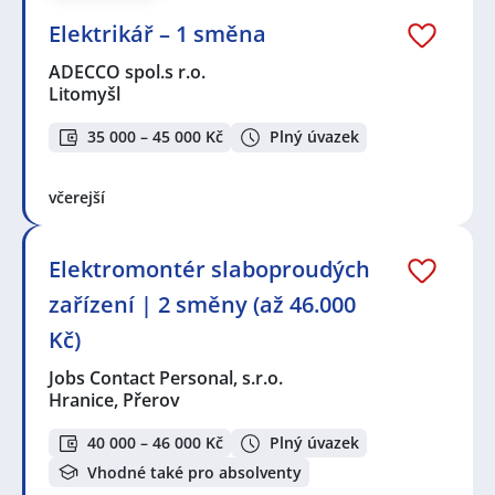
Elektrikář – 1 směna
ADECCO spol.s r.o.
Litomyšl
35 000 – 45 000 Kč
Plný úvazek
včerejší
Elektromontér slaboproudých
zařízení | 2 směny (až 46.000
Kč)
Jobs Contact Personal, s.r.o.
Hranice, Přerov
40 000 – 46 000 Kč
Plný úvazek
Vhodné také pro absolventy