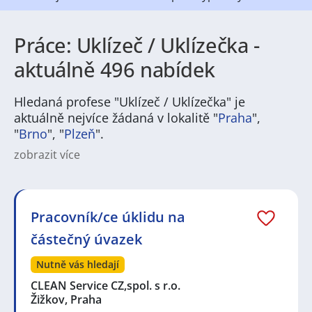
Práce: Uklízeč / Uklízečka -
aktuálně 496 nabídek
Hledaná profese "Uklízeč / Uklízečka" je
aktuálně nejvíce žádaná v lokalitě "
Praha
",
"
Brno
", "
Plzeň
".
zobrazit více
Na
JenPráce.cz
naleznete širokou nabídku pravidelně
aktualizovaných a doplňovaných inzerátů
práce
i
brigády
. Najdete zde široké množství různých oborů
a profesí, o které mají firmy aktuálně největší zájem a
Pracovník/ce úklidu na
je pro ně velmi podstatné obsadit pracovní pozici v co
částečný úvazek
nejkratším možném termínu. Mezi takové profese
patří nyní nejvíce
kuchař / kuchařka
,
řidič / řidička
,
Nutně vás hledají
dělník / dělnice
,
dělník / dělnice
nebo máte zájem o
profesi
prodavač / prodavačka
? Mezi nejvíce
CLEAN Service CZ,spol. s r.o.
požadované obory patří
Průmyslová a chemická
Žižkov, Praha
výroba
,
Ubytování a cestovní ruch
,
Doprava, logistika