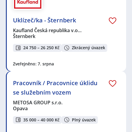
Uklízeč/ka - Šternberk
Kaufland Česká republika v.o…
Šternberk
24 750 – 26 250 Kč
Zkrácený úvazek
Zveřejněno: 7. srpna
Pracovník / Pracovnice úklidu
se služebním vozem
METOSA GROUP s.r.o.
Opava
35 000 – 40 000 Kč
Plný úvazek