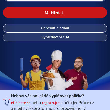
Hledat
Upřesnit hledání
Vyhledávání s AI
Nebaví vás pokaždé vyplňovat políčka?
nebo
k účtu
JenPráce.cz
Přihlaste se
registrujte
a mějte veškeré
formuláře předvyplněny.