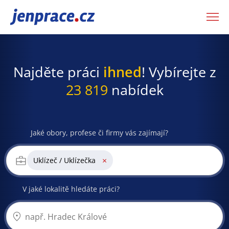
JenPráce.cz
Najděte práci
ihned
! Vybírejte z
23 819
nabídek
Jaké obory, profese či firmy vás zajímají?
×
Uklízeč / Uklízečka
V jaké lokalitě hledáte práci?