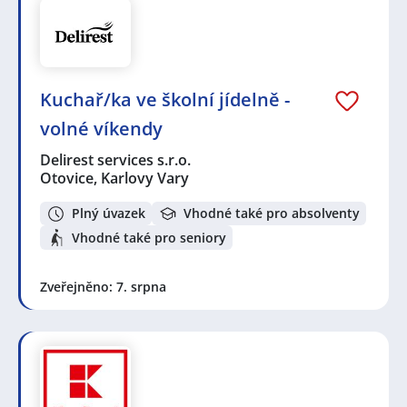
Hradčany, Praha
,
Plzeň
,
Kladno
,
Písek
,
Havlíčkův Brod
,
Vsetín
,
Třinec
,
Královo Pole, Brno
,
Benešov
,
Mníšek
pod Brdy
,
Brandýs nad Orlicí
,
Kostelec na Hané
,
Košíře, Praha
,
Brandýs nad Labem-Stará Boleslav
,
Rakovník
,
Brumovice, okres Břeclav
Kuchař/ka ve školní jídelně -
volné víkendy
Delirest services s.r.o.
Otovice, Karlovy Vary
Plný úvazek
Vhodné také pro absolventy
Vhodné také pro seniory
Zveřejněno: 7. srpna