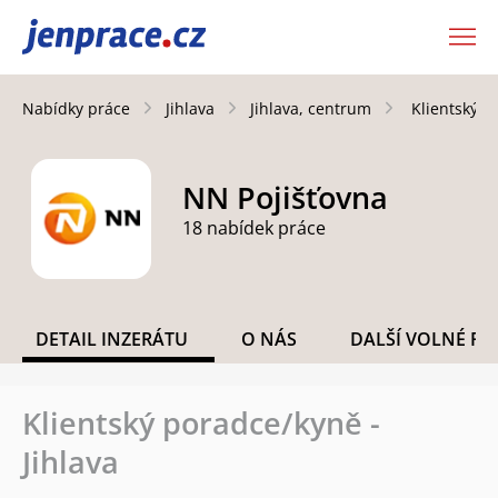
JenPráce.cz
Nabídky práce
Jihlava
Jihlava, centrum
Klientský p
NN Pojišťovna
18 nabídek práce
DETAIL INZERÁTU
O NÁS
DALŠÍ VOLNÉ PO
Klientský poradce/kyně -
Jihlava