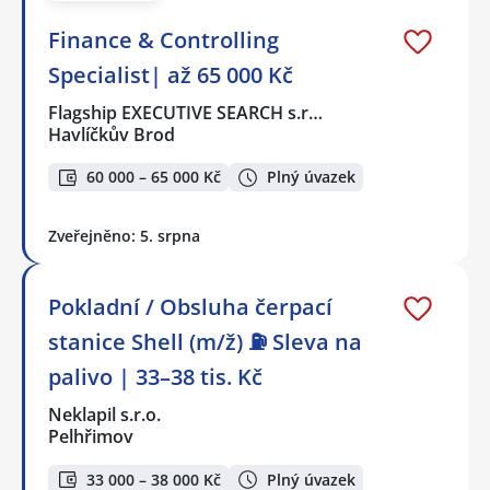
Finance & Controlling
Specialist| až 65 000 Kč
Flagship EXECUTIVE SEARCH s.r…
Havlíčkův Brod
60 000 – 65 000 Kč
Plný úvazek
Zveřejněno: 5. srpna
Pokladní / Obsluha čerpací
stanice Shell (m/ž) ⛽ Sleva na
palivo | 33–38 tis. Kč
Neklapil s.r.o.
Pelhřimov
33 000 – 38 000 Kč
Plný úvazek