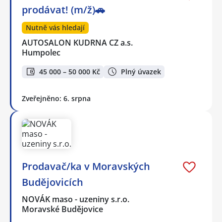
prodávat! (m/ž)🚗
Nutně vás hledají
AUTOSALON KUDRNA CZ a.s.
Humpolec
45 000 – 50 000 Kč
Plný úvazek
Zveřejněno: 6. srpna
Prodavač/ka v Moravských
Budějovicích
NOVÁK maso - uzeniny s.r.o.
Moravské Budějovice