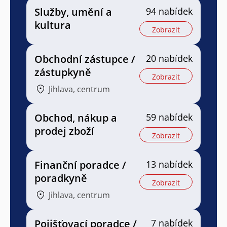
Služby, umění a
94 nabídek
kultura
Zobrazit
Obchodní zástupce /
20 nabídek
zástupkyně
Zobrazit
Jihlava, centrum
Obchod, nákup a
59 nabídek
prodej zboží
Zobrazit
Finanční poradce /
13 nabídek
poradkyně
Zobrazit
Jihlava, centrum
Pojišťovací poradce /
7 nabídek