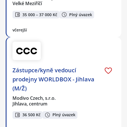
Velké Meziříčí
35 000 – 37 000 Kč
Plný úvazek
včerejší
Zástupce/kyně vedoucí
prodejny WORLDBOX - Jihlava
(M/Ž)
Modivo Czech, s.r.o.
Jihlava, centrum
36 500 Kč
Plný úvazek