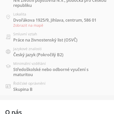
NN Životní pojišťovna N.V., pobočka pro Českou
republiku
Lokalita
Dvořákova 1925/9, Jihlava, centrum, 586 01
Zobrazit na mapě
Smluvní vztah
Práce na živnostenský list (OSVČ)
Jazykové znalosti
Český jazyk
(Pokročilý B2)
Minimální vzdělání
Středoškolské nebo odborné vyučení s
maturitou
Řidičské oprávnění
Skupina B
O nás