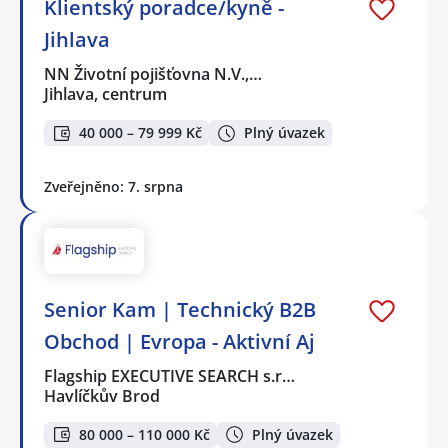
Klientský poradce/kyně -
Jihlava
NN Životní pojišťovna N.V.,…
Jihlava, centrum
40 000 – 79 999 Kč
Plný úvazek
Zveřejněno: 7. srpna
Senior Kam | Technický B2B
Obchod | Evropa - Aktivní Aj
Flagship EXECUTIVE SEARCH s.r…
Havlíčkův Brod
80 000 – 110 000 Kč
Plný úvazek