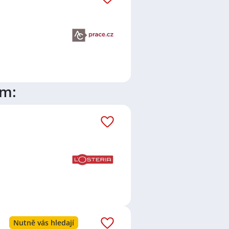
ím:
Nutně vás hledají