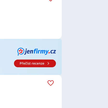
ce
,
Fakturant / Fakturantka
,
 operátorka
,
Telefonní prodejce /
/ bankéřka
,
Pojišťovací poradce /
stent / asistentka
,
Obchodník /
Zámečník / Zámečnice
,
Zedník /
ní technik / technička
,
Svářeč /
r / Lektorka
,
Technik / technička
 / Elektrotechnička
,
Elektroprojektantka
,
isní technik / technička
,
Obchodní
r / Elektrokonstruktérka
na
,
Kuřim
,
Zábrdovice, Brno
,
no-venkov
,
Oslavany
,
Ivančice
,
o
,
Pisárky, Brno
,
Košíkov, Velká
kovice, Brno
,
Janovice, Velká