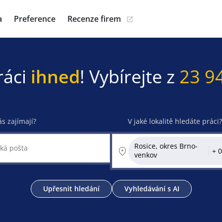
a
Preference
Recenze firem
ráci
ihned
! Vybírejte z
23 9
ás zajímají?
V jaké lokalitě hledáte práci?
Rosice, okres Brno-
venkov
Upřesnit hledání
Vyhledávání s AI