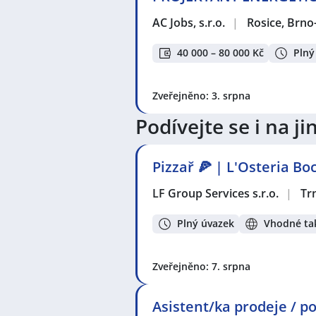
AC Jobs, s.r.o.
|
Rosice, Brn
40 000 – 80 000 Kč
Plný
Zveřejněno: 3. srpna
Podívejte se i na 
Pizzař 🍕 | L'Osteria B
LF Group Services s.r.o.
|
Tr
Plný úvazek
Vhodné tak
Zveřejněno: 7. srpna
Asistent/ka prodeje / po