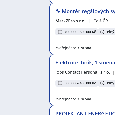
🔧 Montér regálových sy
MarkZPro s.r.o.
|
Celá ČR
70 000 – 80 000 Kč
Plný
Zveřejněno: 3. srpna
Elektrotechnik, 1 směna 
Jobs Contact Personal, s.r.o.
|
38 000 – 48 000 Kč
Plný
Zveřejněno: 3. srpna
PROJEKTANT ENERGETICK