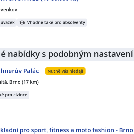
o-venkov
 úvazek
Vhodné také pro absolventy
jiné nabídky s podobným nastaven
ochnerův Palác
Nutně vás hledají
nitá, Brno
(17 km)
é pro cizince
kladní pro sport, fitness a moto fashion - Brno