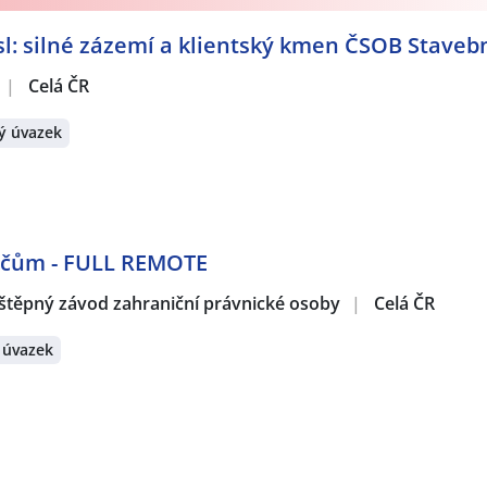
: silné zázemí a klientský kmen ČSOB Stavebn
uplatnění!
Vytvořte si účet na JenPráce.cz
a pravidelně na V
tně námi doporučovaných.
|
Celá ČR
ý úvazek
í dle nastavené filtrace:
r.o., odštěpný závod
,
MPO montage s.r.o.
,
ČSOB Stavební spoř
niční právnické osoby
,
MILPACK s.r.o.
,
Provendia s.r.o.
,
RENOM
nal, s.r.o.
,
LF Group Services s.r.o.
,
inSPORTline stores s.r.o
 Paul s.r.o.
,
REGUTEC a.s.
,
Kaufland Česká republika v.o.s.
,
ctivity Czech s.r.o.
,
Horavia s.r.o.
,
ManpowerGroup s.r.o.
,
P
dičům - FULL REMOTE
s.
,
Ecool TFM s.r.o.
,
ALEMAR Real and Trading s.r.o.
,
ABS Bon
tad HR Solutions s.r.o.
,
EG.D Montáže, s.r.o.
,
RANOB s.r.o.
,
štěpný závod zahraniční právnické osoby
|
Celá ČR
kuláškovo nám., příspěvková organizace
,
Brněnské vodárny 
 v Mikulově
,
STERIS AST CZ s.r.o.
,
BEMATECH, s.r.o.
,
WORK SYS
 úvazek
kromá klinika LOGO s.r.o.
,
Proveon, a.s.
,
Peter Beck
,
CLEAN A
ích věcí
,
TOPWET s.r.o.
,
GEM Logistics s.r.o.
,
Česká spořitelna
pro Českou republiku
,
ROMAN HORNYCH
,
OHLA ŽS, a.s.
,
O.K. 
r.o.
,
Daňová a účetní kancelář Kuřim s.r.o.
,
Manuvia, a. s., o
erátech: