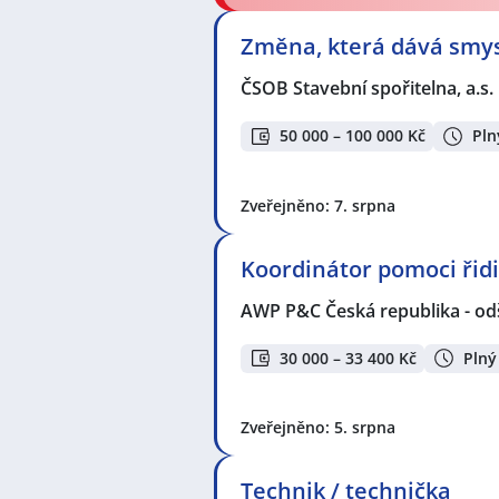
Změna, která dává smysl
Zvyšte si šanci v nalezení nového 
seznam pracovních nabídek, vče
ČSOB Stavební spořitelna, a.s.
50 000 – 100 000 Kč
Pln
Seznam zobrazených firem s inzerc
4Life Direct Insurance Services s.
republika - odštěpný závod zahra
Zveřejněno: 7. srpna
MarkZPro s.r.o.
,
Jobs Contact Perso
Milosrdných sester sv. Vincence de
Concepts BK Czech s.r.o.
,
TE Conne
Koordinátor pomoci ři
auto IKO s.r.o.
,
MORAVOSEED CZ a.
WIZARD s.r.o.
,
HUTIRA s.r.o.
,
Rands
AWP P&C Česká republika - od
Kořenková
,
Domov pro seniory Mi
s.r.o.
,
Jednota, spotřební družstvo
30 000 – 33 400 Kč
Plný
odpovědného podnikání z. s.
,
Sou
s.r.o.
,
Ministerstvo práce a sociáln
Životní pojišťovna N.V., pobočka 
Zveřejněno: 5. srpna
OPTIMA RECRUITMENT EUROPE, s.
Seznam profesí v zobrazených inz
Technik / technička