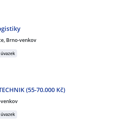
gistiky
ce, Brno-venkov
 úvazek
CHNIK (55-70.000 Kč)
o-venkov
 úvazek