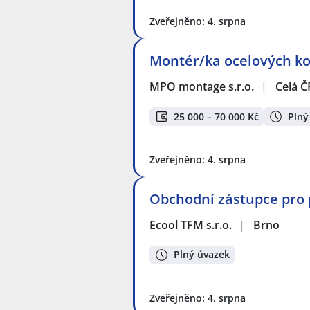
Zveřejněno: 4. srpna
Montér/ka ocelových kon
MPO montage s.r.o.
|
Celá Č
25 000 – 70 000 Kč
Plný
Zveřejněno: 4. srpna
Obchodní zástupce pro
Ecool TFM s.r.o.
|
Brno
Plný úvazek
Zveřejněno: 4. srpna