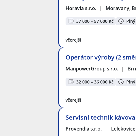
Horavia s.r.o.
|
Moravany, B
37 000 – 57 000 Kč
Plný
včerejší
Operátor výroby (2 směn
ManpowerGroup s.r.o.
|
Br
32 000 – 36 000 Kč
Plný
včerejší
Servisní technik kávov
Provendia s.r.o.
|
Lelekovice