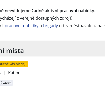
lně neevidujeme žádné aktivní pracovní nabídky.
ycházejí z veřejně dostupných zdrojů.
lní
pracovní nabídky
a
brigády
od zaměstnavatelů na 
ní místa
Nutně vás hledají
.
|
Kuřim
 úvazek