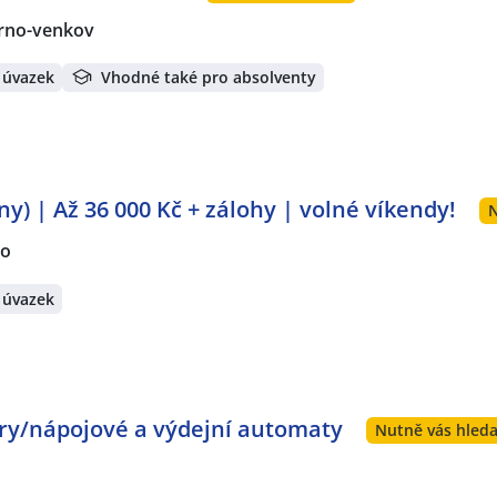
rno-venkov
 úvazek
Vhodné také pro absolventy
y) | Až 36 000 Kč + zálohy | volné víkendy!
N
no
 úvazek
ary/nápojové a výdejní automaty
Nutně vás hleda