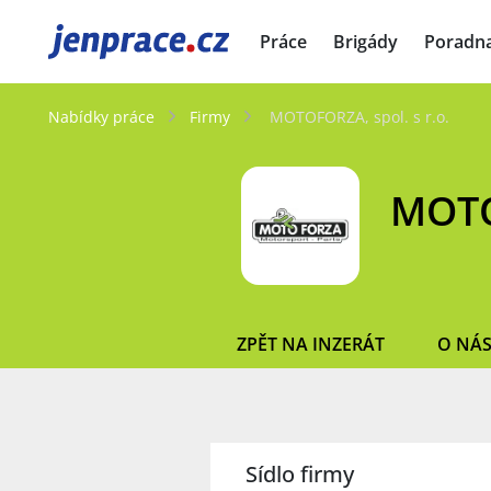
JenPráce.cz
Práce
Brigády
Poradn
Nabídky práce
Firmy
MOTOFORZA, spol. s r.o.
MOTOF
ZPĚT NA INZERÁT
O NÁ
Sídlo firmy