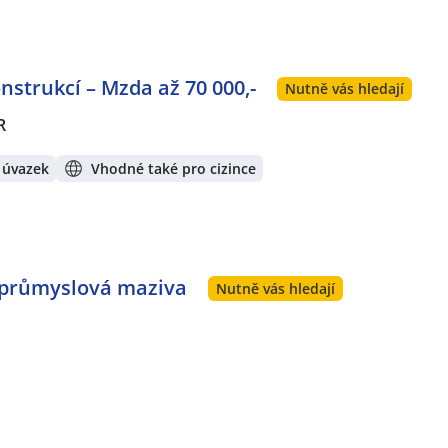
strukcí – Mzda až 70 000,-
Nutně vás hledají
R
 úvazek
Vhodné také pro cizince
 průmyslová maziva
Nutně vás hledají