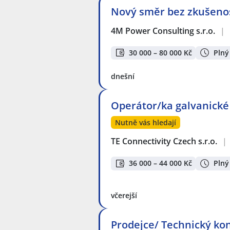
Nový směr bez zkušenos
4M Power Consulting s.r.o.
|
30 000 – 80 000 Kč
Plný
dnešní
Operátor/ka galvanické
Nutně vás hledají
TE Connectivity Czech s.r.o.
|
36 000 – 44 000 Kč
Plný
včerejší
Prodejce/ Technický ko