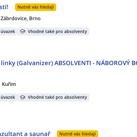
tí!
Nutně vás hledají
Zábrdovice, Brno
 úvazek
Vhodné také pro absolventy
 linky (Galvanizer) ABSOLVENTI - NÁBOROVÝ B
Kuřim
 úvazek
Vhodné také pro absolventy
nzultant a saunař
Nutně vás hledají