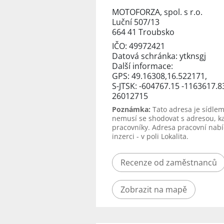
MOTOFORZA, spol. s r.o.
Luční 507/13
664 41 Troubsko
IČO: 49972421
Datová schránka: ytknsgj
Další informace:
GPS: 49.16308,16.522171,
S-JTSK: -604767.15 -1163617.8
26012715
Poznámka:
Tato adresa je sídlem
nemusí se shodovat s adresou, k
pracovníky. Adresa pracovní nabí
inzerci - v poli Lokalita.
Recenze od zaměstnanců
Zobrazit na mapě