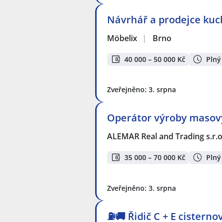
Návrhář a prodejce kuc
Möbelix
|
Brno
40 000 – 50 000 Kč
Plný
Zveřejněno: 3. srpna
Operátor výroby masov
ALEMAR Real and Trading s.r.o
35 000 – 70 000 Kč
Plný
Zveřejněno: 3. srpna
⛽🚚 Řidič C + E cistern