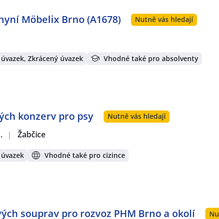
hyní Möbelix Brno (A1678)
Nutně vás hledají
 úvazek, Zkrácený úvazek
Vhodné také pro absolventy
ých konzerv pro psy
Nutně vás hledají
.
|
Žabčice
 úvazek
Vhodné také pro cizince
ových souprav pro rozvoz PHM Brno a okolí
Nu