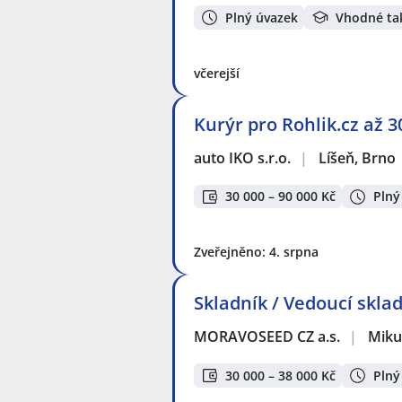
Plný úvazek
Vhodné ta
včerejší
Kurýr pro Rohlik.cz až 3
auto IKO s.r.o.
|
Líšeň, Brno
30 000 – 90 000 Kč
Plný
Zveřejněno: 4. srpna
Skladník / Vedoucí skla
MORAVOSEED CZ a.s.
|
Miku
30 000 – 38 000 Kč
Plný