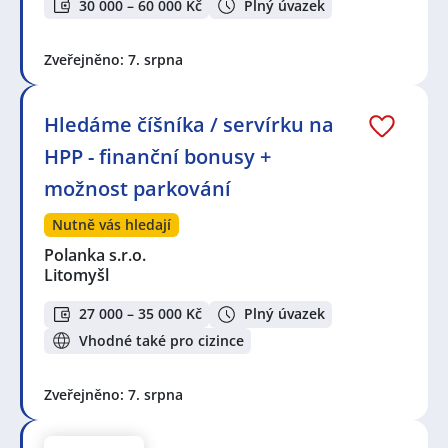
30 000 – 60 000 Kč
Plný úvazek
Zveřejněno: 7. srpna
Hledáme číšníka / servírku na
HPP - finanční bonusy +
možnost parkování
Nutně vás hledají
Polanka s.r.o.
Litomyšl
27 000 – 35 000 Kč
Plný úvazek
Vhodné také pro cizince
Zveřejněno: 7. srpna