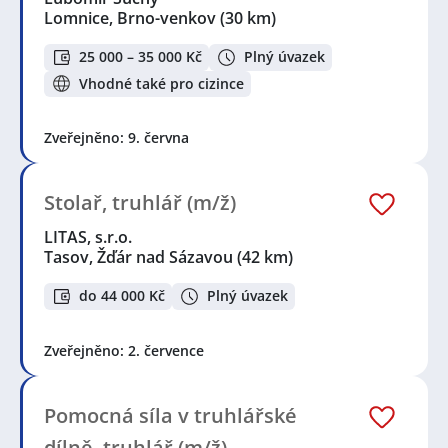
Lomnice, Brno-venkov
(30 km)
25 000 – 35 000 Kč
Plný úvazek
Vhodné také pro cizince
Zveřejněno: 9. června
Stolař, truhlář (m/ž)
LITAS, s.r.o.
Tasov, Žďár nad Sázavou
(42 km)
do 44 000 Kč
Plný úvazek
Zveřejněno: 2. července
Pomocná síla v truhlářské
dílně, truhlář (m/ž)