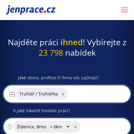
JenPráce.cz
Najděte práci
ihned
! Vybírejte z
23 798
nabídek
Jaké obory, profese či firmy vás zajímají?
×
Truhlář / Truhlářka
V jaké lokalitě hledáte práci?
×
Židenice, Brno