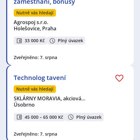
zaměstnání, bonusy
Nutně vás hledají
Agrospoj s.r.o.
Holešovice, Praha
33 000 Kč
Plný úvazek
Zveřejněno: 7. srpna
Technolog tavení
Nutně vás hledají
SKLÁRNY MORAVIA, akciová…
Úsobrno
45 000 – 65 000 Kč
Plný úvazek
Zveřejněno: 7. srpna