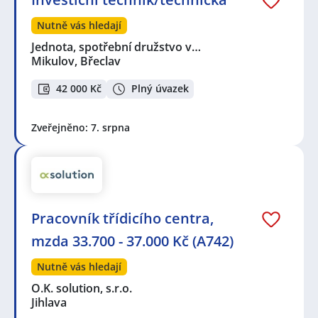
Nutně vás hledají
Jednota, spotřební družstvo v…
Mikulov, Břeclav
42 000 Kč
Plný úvazek
Zveřejněno: 7. srpna
Pracovník třídicího centra,
mzda 33.700 - 37.000 Kč (A742)
Nutně vás hledají
O.K. solution, s.r.o.
Jihlava