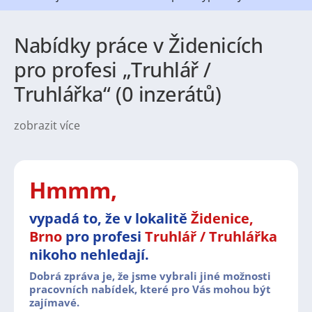
Nabídky práce v Židenicích
pro profesi „Truhlář /
Truhlářka“ (0 inzerátů)
zobrazit více
Charakteristika městské části a její
instituce:
Židenice jsou městskou částí statutárního
města Brna, nacházející se na východě jihomoravské
metropole. Tato oblast je známá svým historickým
Hmmm,
vývojem, komunitním duchem a blízkostí k centru
města. V Židenicích se nachází řada důležitých
vypadá to, že v lokalitě
Židenice,
institucí, jako jsou základní a mateřské školy,
Brno
pro profesi
Truhlář / Truhlářka
sportovní zařízení, kulturní domy či pobočky
městských služeb, které hrají významnou roli v
nikoho nehledají.
každodenním životě místních obyvatel.
Dobrá zpráva je, že jsme vybrali jiné možnosti
pracovních nabídek, které pro Vás mohou být
zajímavé.