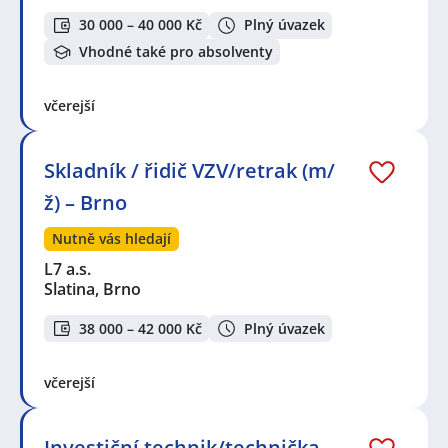
30 000 – 40 000 Kč
Plný úvazek
Vhodné také pro absolventy
včerejší
Skladník / řidič VZV/retrak (m/
ž) – Brno
Nutně vás hledají
L7 a.s.
Slatina, Brno
38 000 – 42 000 Kč
Plný úvazek
včerejší
Investiční technik/technička