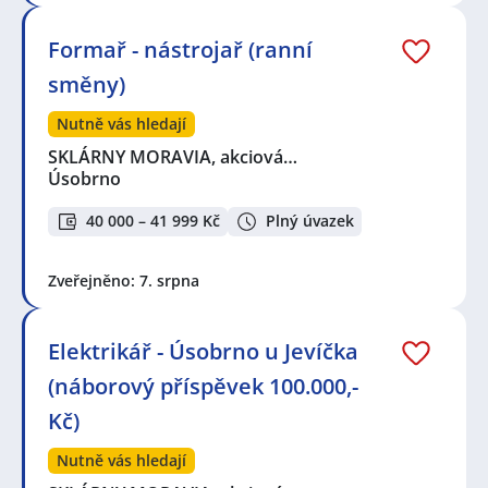
Formař - nástrojař (ranní
směny)
Nutně vás hledají
SKLÁRNY MORAVIA, akciová…
Úsobrno
40 000 – 41 999 Kč
Plný úvazek
Zveřejněno: 7. srpna
Elektrikář - Úsobrno u Jevíčka
(náborový příspěvek 100.000,-
Kč)
Nutně vás hledají