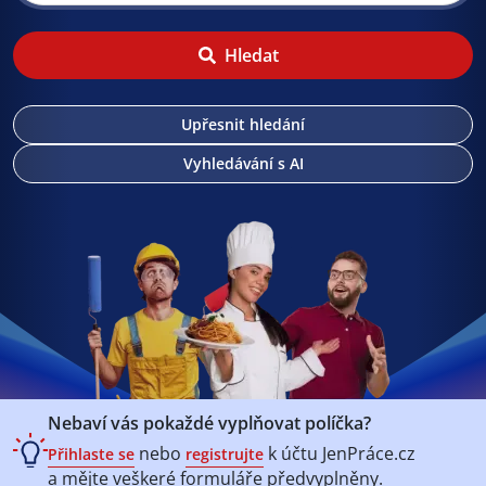
Hledat
Upřesnit hledání
Vyhledávání s AI
Nebaví vás pokaždé vyplňovat políčka?
nebo
k účtu
JenPráce.cz
Přihlaste se
registrujte
a mějte veškeré
formuláře předvyplněny.