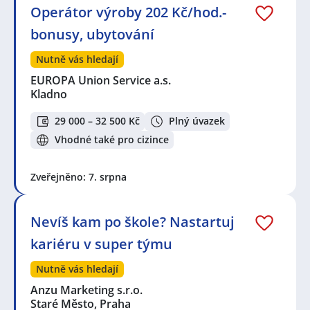
Operátor výroby 202 Kč/hod.-
bonusy, ubytování
Nutně vás hledají
EUROPA Union Service a.s.
Kladno
29 000 – 32 500 Kč
Plný úvazek
Vhodné také pro cizince
Zveřejněno: 7. srpna
Nevíš kam po škole? Nastartuj
kariéru v super týmu
Nutně vás hledají
Anzu Marketing s.r.o.
Staré Město, Praha