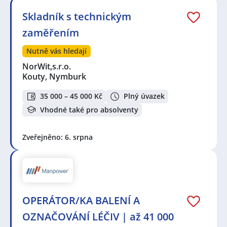
Skladník s technickým
zaměřením
Nutně vás hledají
NorWit,s.r.o.
Kouty, Nymburk
35 000 – 45 000 Kč
Plný úvazek
Vhodné také pro absolventy
Zveřejněno: 6. srpna
OPERÁTOR/KA BALENÍ A
OZNAČOVÁNÍ LÉČIV | až 41 000