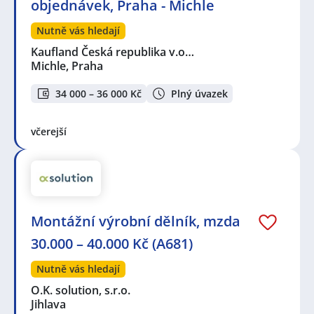
objednávek, Praha - Michle
Nutně vás hledají
Kaufland Česká republika v.o…
Michle, Praha
34 000 – 36 000 Kč
Plný úvazek
včerejší
Montážní výrobní dělník, mzda
30.000 – 40.000 Kč (A681)
Nutně vás hledají
O.K. solution, s.r.o.
Jihlava