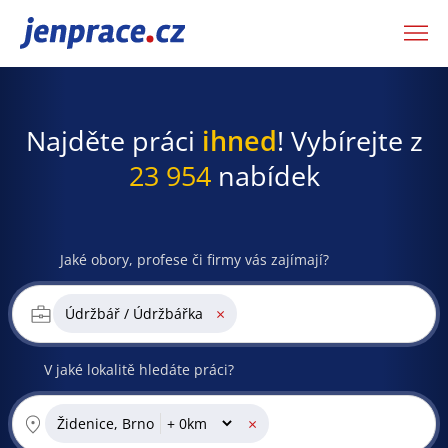
JenPráce.cz
Najděte práci
ihned
! Vybírejte z
23 954
nabídek
Jaké obory, profese či firmy vás zajímají?
×
Údržbář / Údržbářka
V jaké lokalitě hledáte práci?
×
Židenice, Brno