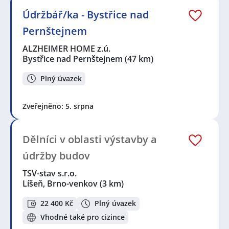
Údržbář/ka - Bystřice nad
Pernštejnem
ALZHEIMER HOME z.ú.
Bystřice nad Pernštejnem
(47 km)
Plný úvazek
Zveřejněno: 5. srpna
Dělníci v oblasti výstavby a
údržby budov
TSV-stav s.r.o.
Líšeň, Brno-venkov
(3 km)
22 400 Kč
Plný úvazek
Vhodné také pro cizince