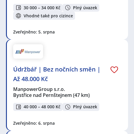
30 000 – 34 000 Kč
Plný úvazek
Vhodné také pro cizince
Zveřejněno: 5. srpna
Údržbář | Bez nočních směn |
Až 48.000 Kč
ManpowerGroup s.r.o.
Bystřice nad Pernštejnem
(47 km)
40 000 – 48 000 Kč
Plný úvazek
Zveřejněno: 6. srpna