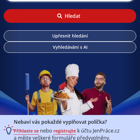
Hledat
Upřesnit hledání
Vyhledávání s AI
Nebaví vás pokaždé vyplňovat políčka?
nebo
k účtu
JenPráce.cz
Přihlaste se
registrujte
a mějte veškeré
formuláře předvyplněny.