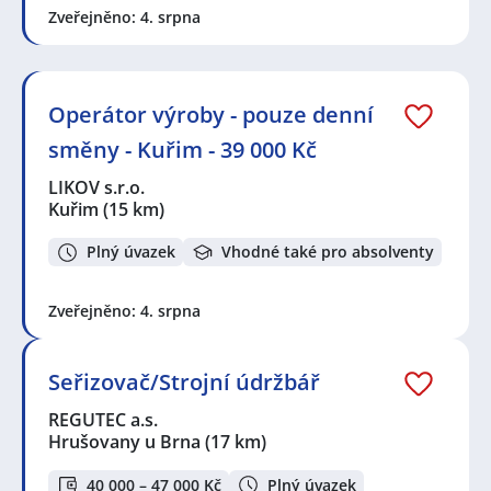
Zveřejněno: 4. srpna
centrum
,
Bystřice nad Pernštejnem
,
Líšeň, okres
Brno-venkov
,
Ostopovice
,
Želešice
,
Měnín
,
Hradčany,
okres Brno-venkov
,
Oslavany
,
Tišnov
,
Sloup
,
Vyškov
,
Žďárná
,
Kostelec, okres Hodonín
,
Podivín
,
Prostějov
,
Slatina, okres Znojmo
,
Velké Meziříčí
Operátor výroby - pouze denní
směny - Kuřim - 39 000 Kč
LIKOV s.r.o.
Kuřim
(15 km)
Plný úvazek
Vhodné také pro absolventy
Zveřejněno: 4. srpna
Seřizovač/Strojní údržbář
REGUTEC a.s.
Hrušovany u Brna
(17 km)
40 000 – 47 000 Kč
Plný úvazek