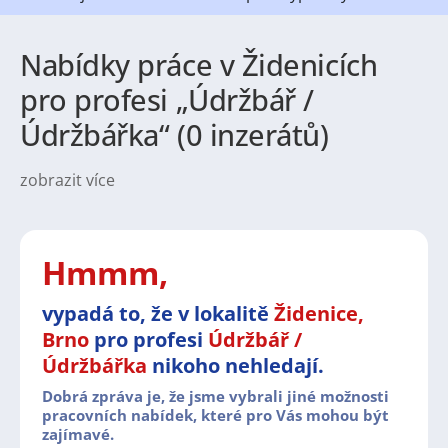
Nabídky práce v Židenicích
pro profesi „Údržbář /
Údržbářka“ (0 inzerátů)
zobrazit více
Charakteristika městské části a její
instituce:
Židenice jsou městskou částí statutárního
města Brna, nacházející se na východě jihomoravské
metropole. Tato oblast je známá svým historickým
Hmmm,
vývojem, komunitním duchem a blízkostí k centru
města. V Židenicích se nachází řada důležitých
vypadá to, že v lokalitě
Židenice,
institucí, jako jsou základní a mateřské školy,
Brno
pro profesi
Údržbář /
sportovní zařízení, kulturní domy či pobočky
městských služeb, které hrají významnou roli v
Údržbářka
nikoho nehledají.
každodenním životě místních obyvatel.
Dobrá zpráva je, že jsme vybrali jiné možnosti
pracovních nabídek, které pro Vás mohou být
zajímavé.