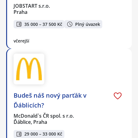
JOBSTART s.r.o.
Praha
35 000 – 37 500 Kč
Plný úvazek
včerejší
Budeš náš nový parťák v
Ďáblicích?
McDonald`s ČR spol. s r.o.
Ďáblice, Praha
29 000 – 33 000 Kč