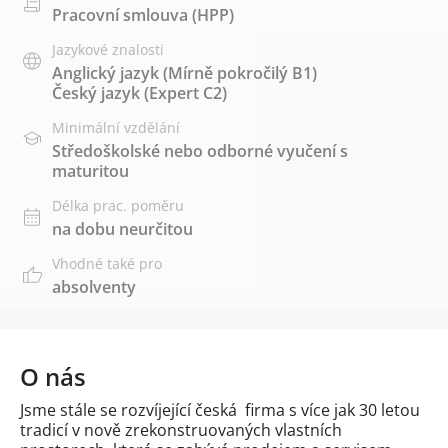
Pracovní smlouva (HPP)
Jazykové znalosti
Anglický jazyk
(Mírně pokročilý B1)
Český jazyk
(Expert C2)
Minimální vzdělání
Středoškolské nebo odborné vyučení s
maturitou
Délka prac. poměru
na dobu neurčitou
Vhodné také pro
absolventy
O nás
Jsme stále se rozvíjející česká firma s více jak 30 letou
tradicí v nově zrekonstruovaných vlastních