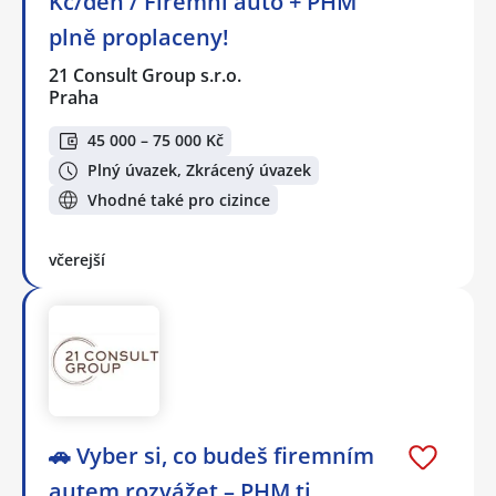
Kč/den / Firemní auto + PHM
plně proplaceny!
21 Consult Group s.r.o.
Praha
45 000 – 75 000 Kč
Plný úvazek, Zkrácený úvazek
Vhodné také pro cizince
včerejší
🚗 Vyber si, co budeš firemním
autem rozvážet – PHM ti