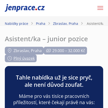
JenPráce.cz
Nabídky práce
Praha
Zbraslav, Praha
Asistent/ka –
Asistent/ka – junior pozice
Zbraslav, Praha
29.000 – 32.000 Kč
Plný úvazek
Tahle nabídka už je sice pryč,
ale není důvod zoufat.
Máme pro vás tisíce pracovních
příležitostí, které čekají právě na vás: