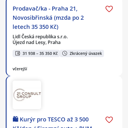
Prodavač/ka - Praha 21,
Novosibřinská (mzda po 2
letech 35 350 Kč)
Lidl Česká republika s.r.o.
Újezd nad Lesy, Praha
31 938 – 35 350 Kč
Zkrácený úvazek
včerejší
🛍️ Kurýr pro TESCO až 3 500