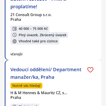
proplatíme!
21 Consult Group s.r.o.
Praha
40 000 – 75 000 Kč
Plný úvazek, Zkrácený úvazek
Vhodné také pro cizince
včerejší
Vedoucí oddělení/ Department
manažer/ka, Praha
Nutně vás hledají
H & M Hennes & Mauritz CZ, s…
Praha