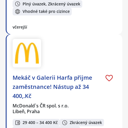
Plný úvazek, Zkrácený úvazek
Vhodné také pro cizince
včerejší
Mekáč v Galerii Harfa přijme
zaměstnance! Nástup až 34
400,.Kč
McDonald`s ČR spol. s r.o.
Libeň, Praha
29 400 – 34 400 Kč
Zkrácený úvazek