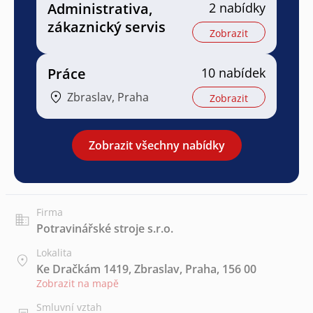
Administrativa,
2 nabídky
zákaznický servis
Zobrazit
Práce
10 nabídek
Zbraslav, Praha
Zobrazit
Zobrazit všechny nabídky
Firma
Potravinářské stroje s.r.o.
Lokalita
Ke Dračkám 1419, Zbraslav, Praha, 156 00
Zobrazit na mapě
Smluvní vztah