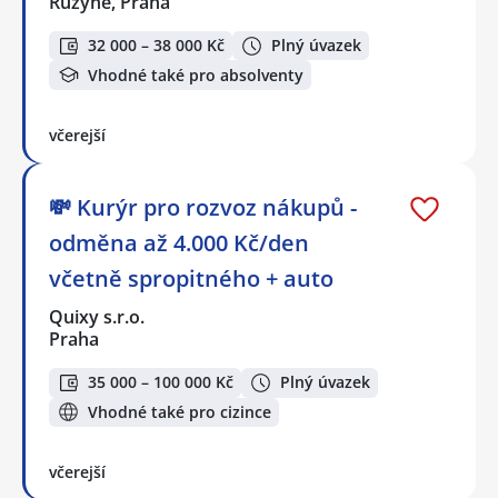
Ruzyně, Praha
32 000 – 38 000 Kč
Plný úvazek
Vhodné také pro absolventy
včerejší
💸 Kurýr pro rozvoz nákupů -
odměna až 4.000 Kč/den
včetně spropitného + auto
Quixy s.r.o.
Praha
35 000 – 100 000 Kč
Plný úvazek
Vhodné také pro cizince
včerejší