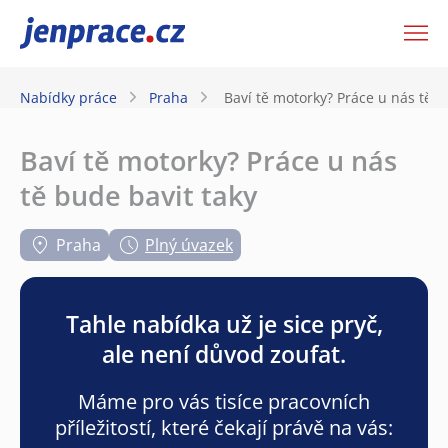
JenPráce.cz
Nabídky práce
Praha
Baví tě motorky? Práce u nás tě b
Baví tě motorky? Práce u nás
tě bude bavit taky
Praha
Plný úvazek
Tahle nabídka už je sice pryč,
ale není důvod zoufat.
Máme pro vás tisíce pracovních
příležitostí, které čekají právě na vás: