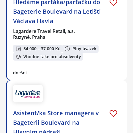
Hledáme parťáka/parťačku do
Bageterie Boulevard na Letišti
Václava Havla
Lagardere Travel Retail, a.s.
Ruzyně, Praha
34 000 – 37 000 Kč
Plný úvazek
Vhodné také pro absolventy
dnešní
Asistent/ka Store managera v
Bageterii Boulevard na
Hlavním nádraží