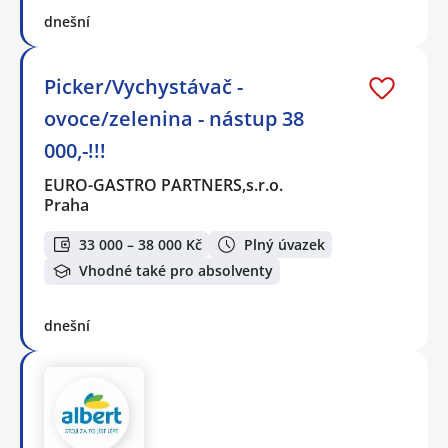
dnešní
Picker/Vychystávač -
ovoce/zelenina - nástup 38
000,-!!!
EURO-GASTRO PARTNERS,s.r.o.
Praha
33 000 – 38 000 Kč
Plný úvazek
Vhodné také pro absolventy
dnešní