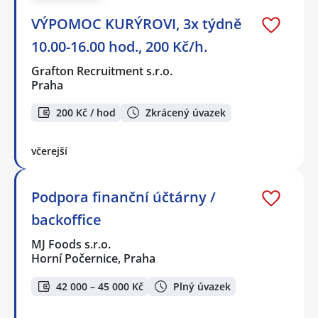
VÝPOMOC KURÝROVI, 3x týdně
10.00-16.00 hod., 200 Kč/h.
Grafton Recruitment s.r.o.
Praha
200 Kč / hod
Zkrácený úvazek
včerejší
Podpora finanční účtárny /
backoffice
MJ Foods s.r.o.
Horní Počernice, Praha
42 000 – 45 000 Kč
Plný úvazek