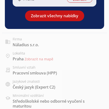
Zobrazit všechny nabídky
Firma
Náladius s.r.o.
Lokalita
Praha
Zobrazit na mapě
Smluvní vztah
Pracovní smlouva (HPP)
Jazykové znalosti
Český jazyk
(Expert C2)
Minimální vzdělání
Středoškolské nebo odborné vyučení s
maturitou