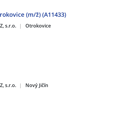
rokovice (m/ž) (A11433)
, s.r.o.
|
Otrokovice
, s.r.o.
|
Nový Jičín