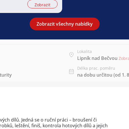
Zobrazit
Zobrazit všechny nabídky
Lokalita
Lipník nad Bečvou
Zobr
Délka prac. poměru
urity
na dobu určitou (od 1. 8
ch dílů. Jedná se o ruční práci – broušení či
ků, leštění, finiš, kontrola hotových dílů a jejich