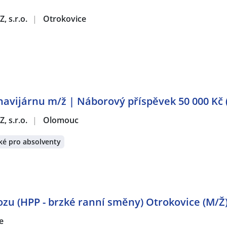
, s.r.o.
|
Otrokovice
navijárnu m/ž | Náborový příspěvek 50 000 Kč 
, s.r.o.
|
Olomouc
ké pro absolventy
ozu (HPP - brzké ranní směny) Otrokovice (M/Ž
e