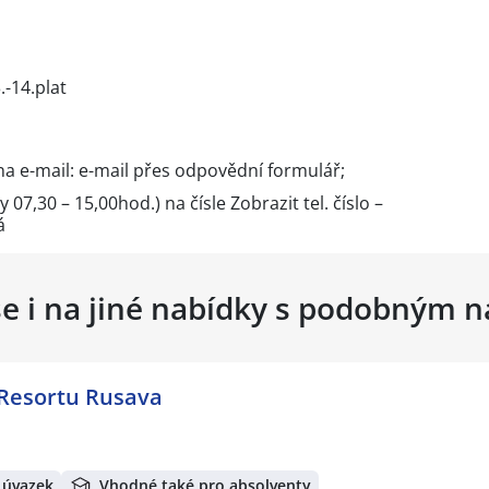
-14.plat
na e-mail: e-mail přes
odpovědní formulář
;
y 07,30 – 15,00hod.) na čísle
Zobrazit tel. číslo
–
á
se i na jiné nabídky s podobným 
 Resortu Rusava
 úvazek
Vhodné také pro absolventy