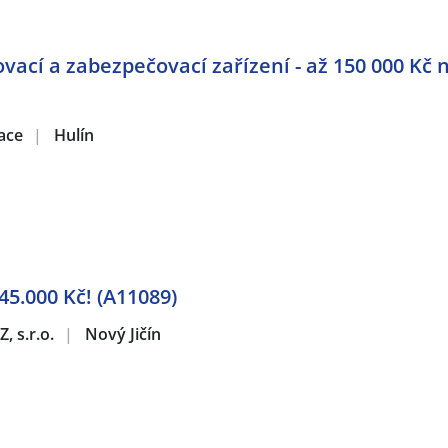
ovací a zabezpečovací zařízení - až 150 000 Kč
zace
|
Hulín
 45.000 Kč! (A11089)
, s.r.o.
|
Nový Jičín