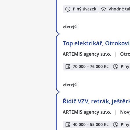
Plný úvazek
Vhodné ta
včerejší
Top elektrikář, Otrokov
ARTEMIS agency s.r.o.
|
Otro
70 000 – 76 000 Kč
Plný
včerejší
Řidič VZV, retrák, ještěr
ARTEMIS agency s.r.o.
|
Nový
40 000 – 55 000 Kč
Plný