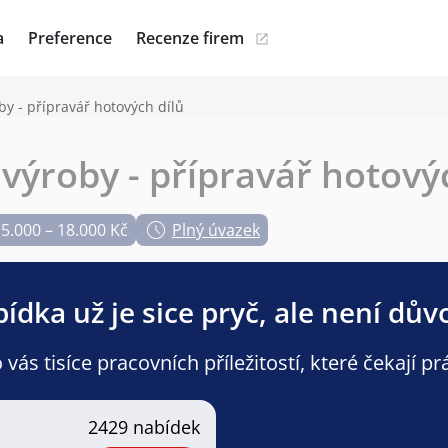
a
Preference
Recenze firem
by - přípravář hotových dílů
 výroby - přípravář hotový
5.000 – 18.000 Kč
Plný úvazek
ídka už je sice pryč, ale není dův
ás tisíce pracovních příležitostí, které čekají pr
2429 nabídek