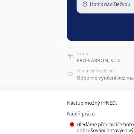
Lipník nad Bečvou
Firma
PRO-CARBON, s.r.o.
Minimální vzdělání
Odborné vyučení bez mat
Nástup možný IHNED.
Náplň práce:
Hledáme přípraváře hotový
dobrušování hotových výrob