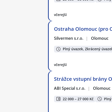
včerejší
Ostraha Olomouc (pro OZ
Silvermen s.r.o.
|
Olomouc
Plný úvazek, Zkrácený úvaze
včerejší
Strážce vstupní brány 
ABI Special s.r.o.
|
Olomouc
22 000 – 27 000 Kč
Plný