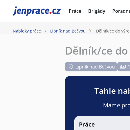
JenPráce.cz
Práce
Brigády
Poradn
Nabídky práce
Lipník nad Bečvou
Dělník/ce do výro
Dělník/ce do
Lipník nad Bečvou
1
Tahle nab
Máme pro v
Práce