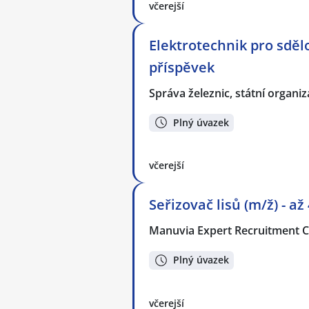
včerejší
Elektrotechnik pro sděl
příspěvek
Správa železnic, státní organi
Plný úvazek
včerejší
Seřizovač lisů (m/ž) - až
Manuvia Expert Recruitment CZ
Plný úvazek
včerejší