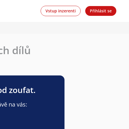
Vstup inzerenti
Přihlásit se
ch dílů
od zoufat.
ávě na vás: