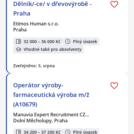
Dělník/-ce/ v dřevovýrobě -
Praha
Etimos Human s.r.o.
Praha
32 000 – 36 000 Kč
Plný úvazek
Vhodné také pro absolventy
Zveřejněno: 5. srpna
Operátor výroby-
farmaceutická výroba m/ž
(A10679)
Manuvia Expert Recruitment CZ…
Dolní Měcholupy, Praha
34 200 – 37 200 Kč
Plný úvazek