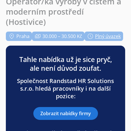
Operátor/ka výroby v čistém a
moderním prostředí
(Hostivice)
Praha
30.000 – 30.500 Kč
Plný úvazek
Tahle nabídka už je sice pryč,
ale není důvod zoufat.
Společnost Randstad HR Solutions
s.r.o. hledá pracovníky i na další
pozice:
Zobrazit nabídky firmy