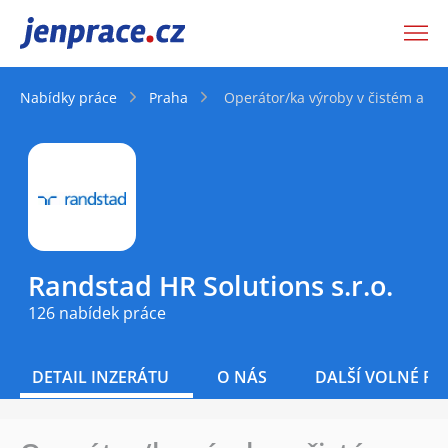
JenPráce.cz
Nabídky práce
Praha
Operátor/ka výroby v čistém a mo
Randstad HR Solutions s.r.o.
126 nabídek práce
DETAIL INZERÁTU
O NÁS
DALŠÍ VOLNÉ PO