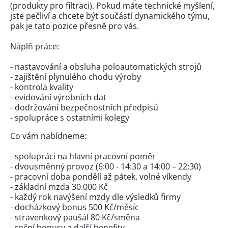
(produkty pro filtraci). Pokud máte technické myšlení,
jste pečliví a chcete být součástí dynamického týmu,
pak je tato pozice přesně pro vás.
Náplň práce:
- nastavování a obsluha poloautomatických strojů
- zajištění plynulého chodu výroby
- kontrola kvality
- evidování výrobních dat
- dodržování bezpečnostních předpisů
- spolupráce s ostatními kolegy
Co vám nabídneme:
- spolupráci na hlavní pracovní poměr
- dvousměnný provoz (6:00 - 14:30 a 14:00 – 22:30)
- pracovní doba pondělí až pátek, volné víkendy
- základní mzda 30.000 Kč
- každý rok navýšení mzdy dle výsledků firmy
- docházkový bonus 500 Kč/měsíc
- stravenkový paušál 80 Kč/směna
- roční bonusy a další benefity