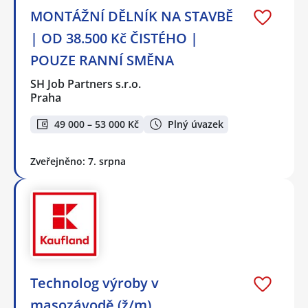
MONTÁŽNÍ DĚLNÍK NA STAVBĚ
| OD 38.500 Kč ČISTÉHO |
POUZE RANNÍ SMĚNA
SH Job Partners s.r.o.
Praha
49 000 – 53 000 Kč
Plný úvazek
Zveřejněno: 7. srpna
Technolog výroby v
masozávodě (ž/m)