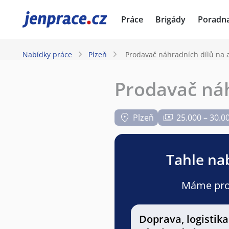
JenPráce.cz
Práce
Brigády
Poradn
Nabídky práce
Plzeň
Prodavač náhradních dílů na 
Prodavač náh
Plzeň
25.000 – 30.0
Tahle nab
Máme pro v
Doprava, logistika