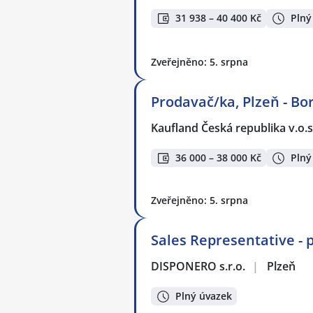
31 938 – 40 400 Kč
Plný
Zveřejněno: 5. srpna
Prodavač/ka, Plzeň - Bo
Kaufland Česká republika v.o.s
36 000 – 38 000 Kč
Plný
Zveřejněno: 5. srpna
Sales Representative - p
DISPONERO s.r.o.
|
Plzeň
Plný úvazek