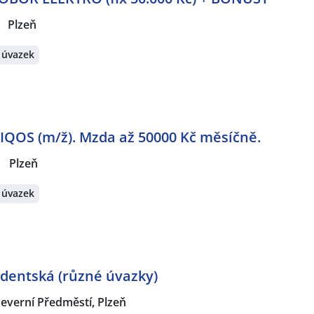
Plzeň
 úvazek
 IQOS (m/ž). Mzda až 50000 Kč měsíčně.
|
Plzeň
 úvazek
udentská (různé úvazky)
everní Předměstí, Plzeň