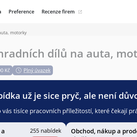
a
Preference
Recenze firem
auta, motorky
radních dílů na auta, mo
00 Kč
Plný úvazek
ídka už je sice pryč, ale není dův
ás tisíce pracovních příležitostí, které čekají pr
 a
255 nabídek
Obchod, nákup a prod