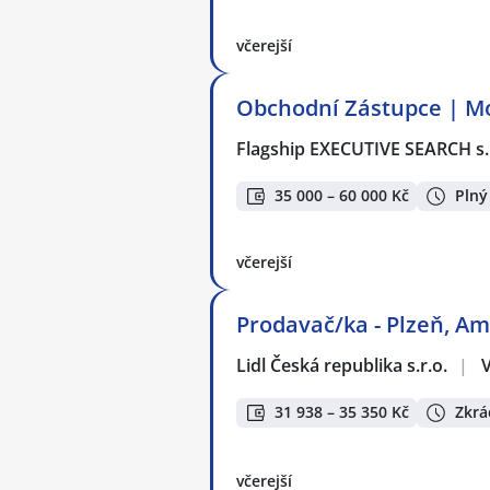
včerejší
Obchodní Zástupce | Mo
Flagship EXECUTIVE SEARCH s.
35 000 – 60 000 Kč
Plný
včerejší
Prodavač/ka - Plzeň, Am
Lidl Česká republika s.r.o.
|
31 938 – 35 350 Kč
Zkrá
včerejší