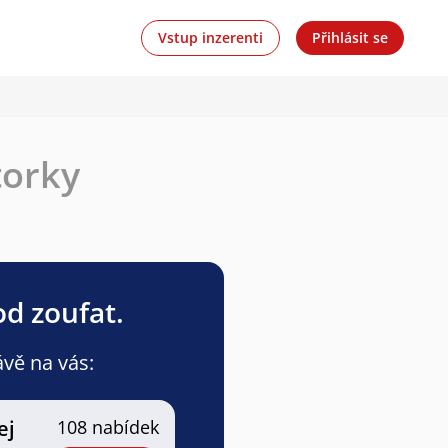
Vstup inzerenti
Přihlásit se
torky
od zoufat.
ávě na vás:
ej
108 nabídek