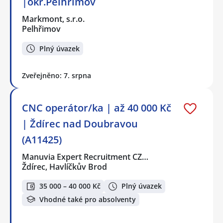
|okr.Pelhřimov
Markmont, s.r.o.
Pelhřimov
Plný úvazek
Zveřejněno: 7. srpna
CNC operátor/ka | až 40 000 Kč
| Ždírec nad Doubravou
(A11425)
Manuvia Expert Recruitment CZ…
Ždírec, Havlíčkův Brod
35 000 – 40 000 Kč
Plný úvazek
Vhodné také pro absolventy