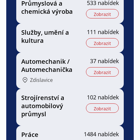
Průmyslová a
533 nabídek
chemická výroba
Zobrazit
Služby, umění a
111 nabídek
kultura
Zobrazit
Automechanik /
37 nabídek
Automechanička
Zobrazit
Zdislavice
Strojírenství a
102 nabídek
automobilový
Zobrazit
průmysl
Práce
1484 nabídek