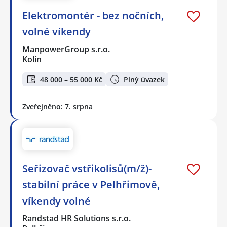
Elektromontér - bez nočních,
volné víkendy
ManpowerGroup s.r.o.
Kolín
48 000 – 55 000 Kč
Plný úvazek
Zveřejněno: 7. srpna
Seřizovač vstřikolisů(m/ž)-
stabilní práce v Pelhřimově,
víkendy volné
Randstad HR Solutions s.r.o.