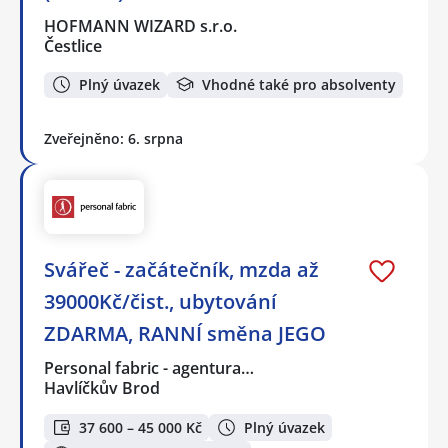
HOFMANN WIZARD s.r.o.
Čestlice
Plný úvazek
Vhodné také pro absolventy
Zveřejněno: 6. srpna
Svářeč - začátečník, mzda až
39000Kč/čist., ubytování
ZDARMA, RANNÍ směna JEGO
Personal fabric - agentura…
Havlíčkův Brod
37 600 – 45 000 Kč
Plný úvazek