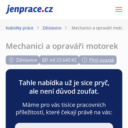
JenPráce.cz
Nabídky práce
Zdislavice
Mechanici a opraváři motore
Mechanici a opraváři motorek
Zdislavice
od 23.640 Kč
Plný úvazek
Tahle nabídka už je sice pryč,
ale není důvod zoufat.
Máme pro vás tisíce pracovních
příležitostí, které čekají právě na vás: