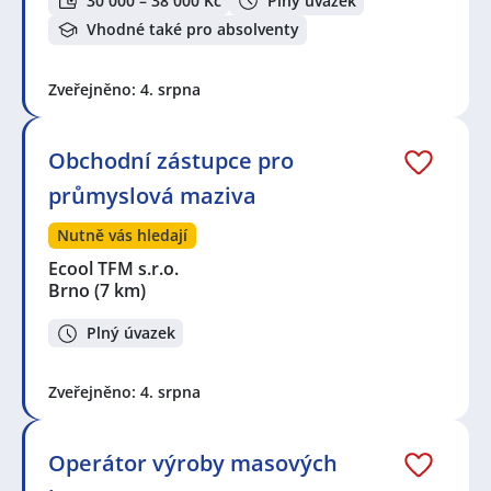
30 000 – 38 000 Kč
Plný úvazek
Vhodné také pro absolventy
Zveřejněno: 4. srpna
Obchodní zástupce pro
průmyslová maziva
Nutně vás hledají
Ecool TFM s.r.o.
Brno
(7 km)
Plný úvazek
Zveřejněno: 4. srpna
Operátor výroby masových