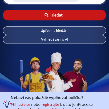
Hledat
Upřesnit hledání
Vyhledávání s AI
Nebaví vás pokaždé vyplňovat políčka?
nebo
k účtu
JenPráce.cz
Přihlaste se
registrujte