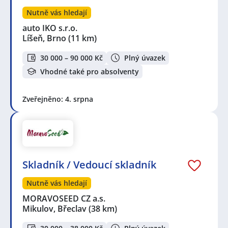
Nutně vás hledají
auto IKO s.r.o.
Líšeň, Brno
(11 km)
30 000 – 90 000 Kč
Plný úvazek
Vhodné také pro absolventy
Zveřejněno: 4. srpna
Skladník / Vedoucí skladník
Nutně vás hledají
MORAVOSEED CZ a.s.
Mikulov, Břeclav
(38 km)