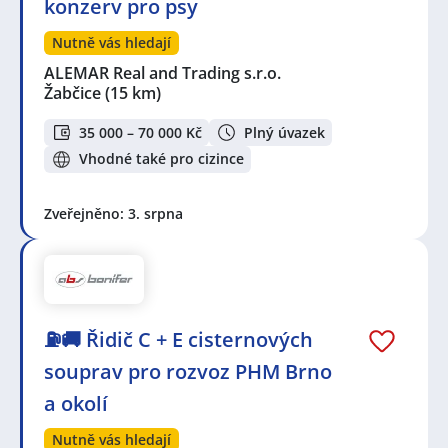
konzerv pro psy
Nutně vás hledají
ALEMAR Real and Trading s.r.o.
Žabčice
(15 km)
35 000 – 70 000 Kč
Plný úvazek
Vhodné také pro cizince
Zveřejněno: 3. srpna
⛽🚚 Řidič C + E cisternových
souprav pro rozvoz PHM Brno
a okolí
Nutně vás hledají