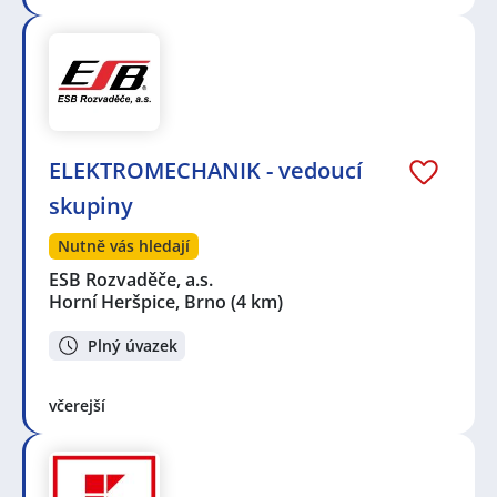
ELEKTROMECHANIK - vedoucí
skupiny
Nutně vás hledají
ESB Rozvaděče, a.s.
Horní Heršpice, Brno
(4 km)
Plný úvazek
včerejší