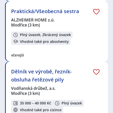
Praktická/Všeobecná sestra
ALZHEIMER HOME z.ú.
Modřice
(3 km)
Plný úvazek, Zkrácený úvazek
Vhodné také pro absolventy
včerejší
Dělník ve výrobě, řezník-
obsluha řetězové pily
Vodňanská drůbež, a.s.
Modřice
(3 km)
35 000 – 40 000 Kč
Plný úvazek
Vhodné také pro cizince