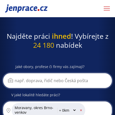
JenPráce.cz
Najděte práci
ihned
! Vybírejte z
24 180
nabídek
Jaké obory, profese či firmy vás zajímají?
V jaké lokalitě hledáte práci?
Moravany, okres Brno-
×
venkov