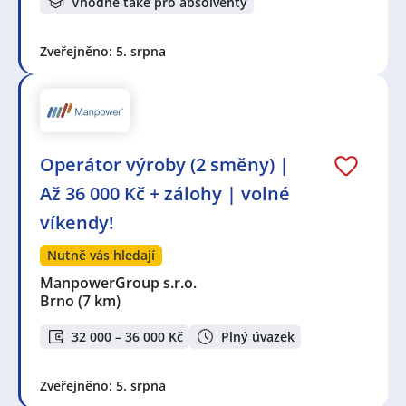
Vhodné také pro absolventy
Zveřejněno: 5. srpna
Operátor výroby (2 směny) |
Až 36 000 Kč + zálohy | volné
víkendy!
Nutně vás hledají
ManpowerGroup s.r.o.
Brno
(7 km)
32 000 – 36 000 Kč
Plný úvazek
Zveřejněno: 5. srpna