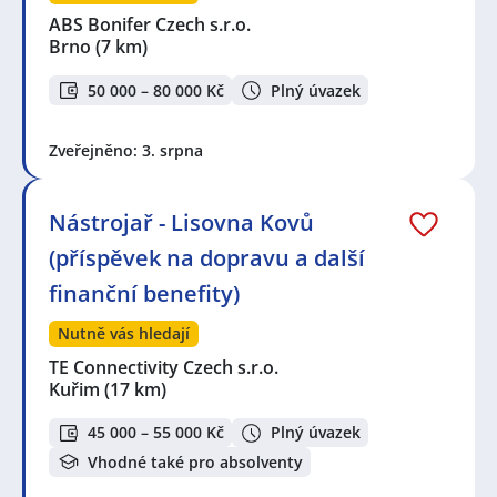
ABS Bonifer Czech s.r.o.
Brno
(7 km)
50 000 – 80 000 Kč
Plný úvazek
Zveřejněno: 3. srpna
Nástrojař - Lisovna Kovů
(příspěvek na dopravu a další
finanční benefity)
Nutně vás hledají
TE Connectivity Czech s.r.o.
Kuřim
(17 km)
45 000 – 55 000 Kč
Plný úvazek
Vhodné také pro absolventy