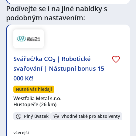
Lískovec, Brno
,
Dolní Heršpice, Brno
,
Modřice
,
Štýřice,
Podívejte se i na jiné nabídky s
Brno
,
Nový Lískovec, Brno
,
Bosonohy, Brno
,
Staré
Brno, Brno
,
Pisárky, Brno
,
Brno-město, Brno
podobným nastavením:
Svářeč/ka CO₂ | Robotické
svařování | Nástupní bonus 15
000 Kč!
Nutně vás hledají
Westfalia Metal s.r.o.
Hustopeče
(26 km)
Plný úvazek
Vhodné také pro absolventy
včerejší