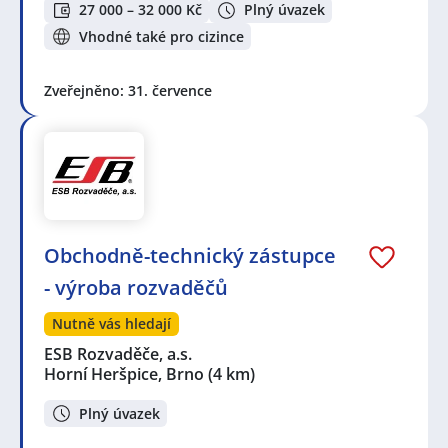
27 000 – 32 000 Kč
Plný úvazek
Vhodné také pro cizince
Zveřejněno: 31. července
Obchodně-technický zástupce
- výroba rozvaděčů
Nutně vás hledají
ESB Rozvaděče, a.s.
Horní Heršpice, Brno
(4 km)
Plný úvazek