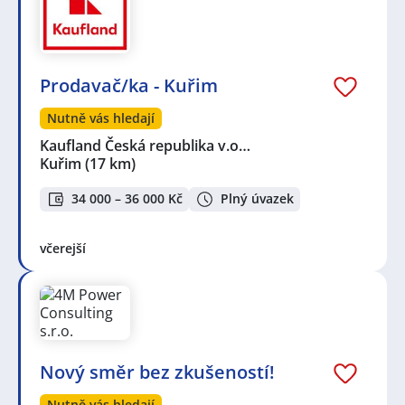
Prodavač/ka - Kuřim
Nutně vás hledají
Kaufland Česká republika v.o…
Kuřim
(17 km)
34 000 – 36 000 Kč
Plný úvazek
včerejší
Nový směr bez zkušeností!
Nutně vás hledají