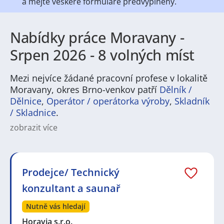
a mějte veškeré
formuláře předvyplněny.
Nabídky práce Moravany -
Srpen 2026 - 8 volných míst
Mezi nejvíce žádané pracovní profese v lokalitě
Moravany, okres Brno-venkov patří
Dělník /
Dělnice
,
Operátor / operátorka výroby
,
Skladník
/ Skladnice
.
zobrazit více
Práce v Moravanech nabízí pestrou škálu pracovních
příležitostí především v oblasti lehkého průmyslu,
logistiky, stavebnictví a služeb. V regionu jsou běžná
místa pro operátory výroby, skladníky a řidiče,
Prodejce/ Technický
techniky i montážní dělníky, ale také pro
konzultant a saunař
administrativu, obchod a zákaznický servis. Uchazeče
osloví i nabídky v zdravotnictví, školství nebo v oblasti
Nutně vás hledají
péče o seniory, takže najít zaměstnání odpovídající
zkušenostem i vzdělání tu bývá reálné. Hledání
Horavia s.r.o.