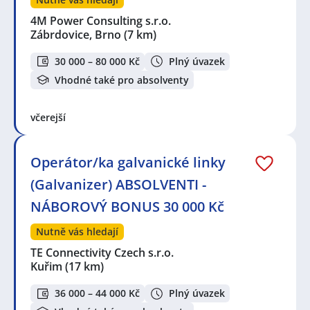
4M Power Consulting s.r.o.
Zábrdovice, Brno
(7 km)
30 000 – 80 000 Kč
Plný úvazek
Vhodné také pro absolventy
včerejší
Operátor/ka galvanické linky
(Galvanizer) ABSOLVENTI -
NÁBOROVÝ BONUS 30 000 Kč
Nutně vás hledají
TE Connectivity Czech s.r.o.
Kuřim
(17 km)
36 000 – 44 000 Kč
Plný úvazek