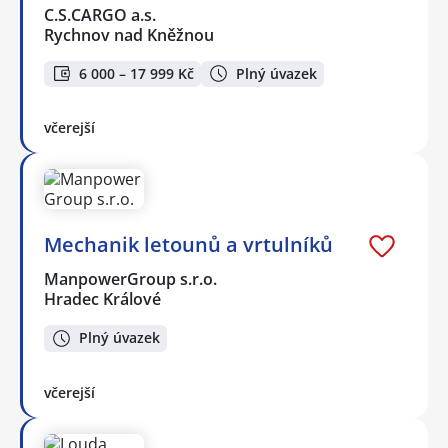
C.S.CARGO a.s.
Rychnov nad Kněžnou
6 000 – 17 999 Kč
Plný úvazek
včerejší
Mechanik letounů a vrtulníků
ManpowerGroup s.r.o.
Hradec Králové
Plný úvazek
včerejší