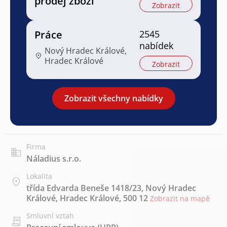
prodej zboží
Zobrazit
Práce
2545
nabídek
Nový Hradec Králové,
Hradec Králové
Zobrazit
Zobrazit všechny nabídky
Firma
Náladius s.r.o.
Lokalita
třída Edvarda Beneše 1418/23, Nový Hradec
Králové, Hradec Králové, 500 12
Zobrazit na mapě
Smluvní vztah