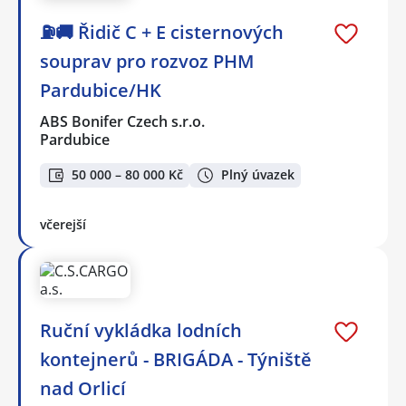
⛽🚚 Řidič C + E cisternových
souprav pro rozvoz PHM
Pardubice/HK
ABS Bonifer Czech s.r.o.
Pardubice
50 000 – 80 000 Kč
Plný úvazek
včerejší
Ruční vykládka lodních
kontejnerů - BRIGÁDA - Týniště
nad Orlicí