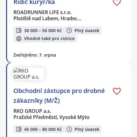
Řidič kurýr/ka
ROADRUNNER LIFE s.r.o.
Plotiště nad Labem, Hradec…
30 000 – 50 000 Kč
Plný úvazek
Vhodné také pro cizince
Zveřejněno: 7. srpna
Obchodní zástupce pro drobné
zákazníky (M/Ž)
RKO GROUP a.s.
Pražské Předměstí, Vysoké Mýto
45 000 – 80 000 Kč
Plný úvazek