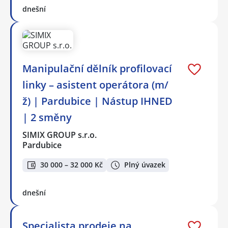
dnešní
Manipulační dělník profilovací
linky – asistent operátora (m/
ž) | Pardubice | Nástup IHNED
| 2 směny
SIMIX GROUP s.r.o.
Pardubice
30 000 – 32 000 Kč
Plný úvazek
dnešní
Specialista prodeje na