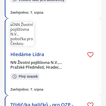
Zveřejněno: 7. srpna
Hledáme Lídra
NN Životní pojišťovna N.V.,…
Pražské Předměstí, Hradec…
Plný úvazek
Zveřejněno: 7. srpna
Třídič/ka balíčků - pro OZP -