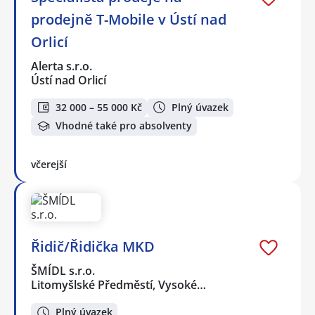
prodejně T-Mobile v Ústí nad
Orlicí
Alerta s.r.o.
Ústí nad Orlicí
32 000 – 55 000 Kč
Plný úvazek
Vhodné také pro absolventy
včerejší
Řidič/Řidička MKD
ŠMÍDL s.r.o.
Litomyšlské Předměstí, Vysoké…
Plný úvazek