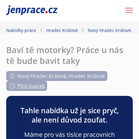
JenPráce.cz
Nabídky práce
Hradec Králové
Nový Hradec Králové, Hr
Baví tě motorky? Práce u nás
tě bude bavit taky
Nový Hradec Králové, Hradec Králové
Plný úvazek
Tahle nabídka už je sice pryč,
ale není důvod zoufat.
Máme pro vás tisíce pracovních