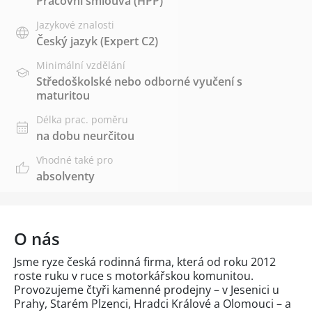
Pracovní smlouva (HPP)
Jazykové znalosti
Český jazyk
(Expert C2)
Minimální vzdělání
Středoškolské nebo odborné vyučení s
maturitou
Délka prac. poměru
na dobu neurčitou
Vhodné také pro
absolventy
O nás
Jsme ryze česká rodinná firma, která od roku 2012
roste ruku v ruce s motorkářskou komunitou.
Provozujeme čtyři kamenné prodejny – v Jesenici u
Prahy, Starém Plzenci, Hradci Králové a Olomouci – a