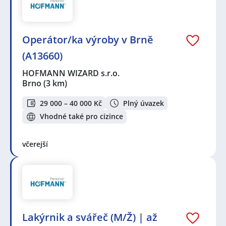
Operátor/ka výroby v Brně
(A13660)
HOFMANN WIZARD s.r.o.
Brno
(3 km)
29 000 – 40 000 Kč
Plný úvazek
Vhodné také pro cizince
včerejší
Lakýrnik a svářeč (M/Ž) | až