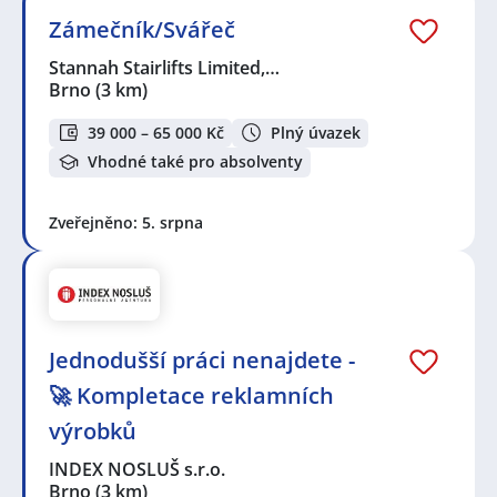
Zámečník/Svářeč
Stannah Stairlifts Limited,…
Brno
(3 km)
39 000 – 65 000 Kč
Plný úvazek
Vhodné také pro absolventy
Zveřejněno: 5. srpna
Jednodušší práci nenajdete -
🚀 Kompletace reklamních
výrobků
INDEX NOSLUŠ s.r.o.
Brno
(3 km)