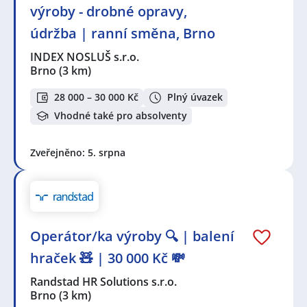
výroby - drobné opravy,
údržba | ranní směna, Brno
INDEX NOSLUŠ s.r.o.
Brno
(3 km)
28 000 – 30 000 Kč
Plný úvazek
Vhodné také pro absolventy
Zveřejněno: 5. srpna
Operátor/ka výroby 🔍 | balení
hraček 🧸 | 30 000 Kč 💸
Randstad HR Solutions s.r.o.
Brno
(3 km)