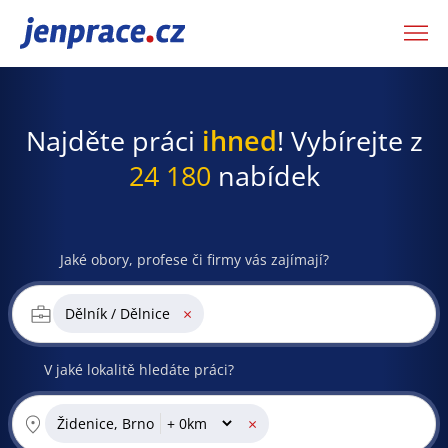
JenPráce.cz
Najděte práci
ihned
! Vybírejte z
24 180
nabídek
Jaké obory, profese či firmy vás zajímají?
×
Dělník / Dělnice
V jaké lokalitě hledáte práci?
×
Židenice, Brno