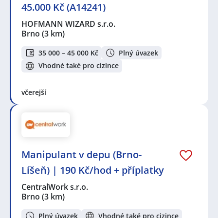
45.000 Kč (A14241)
HOFMANN WIZARD s.r.o.
Brno
(3 km)
35 000 – 45 000 Kč
Plný úvazek
Vhodné také pro cizince
včerejší
Manipulant v depu (Brno-
Líšeň) | 190 Kč/hod + příplatky
CentralWork s.r.o.
Brno
(3 km)
Plný úvazek
Vhodné také pro cizince