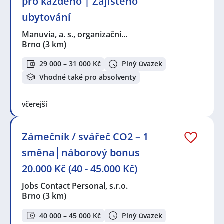
pro každého | Zajištěno
ubytování
Manuvia, a. s., organizační…
Brno
(3 km)
29 000 – 31 000 Kč
Plný úvazek
Vhodné také pro absolventy
včerejší
Zámečník / svářeč CO2 – 1
směna│náborový bonus
20.000 Kč (40 - 45.000 Kč)
Jobs Contact Personal, s.r.o.
Brno
(3 km)
40 000 – 45 000 Kč
Plný úvazek