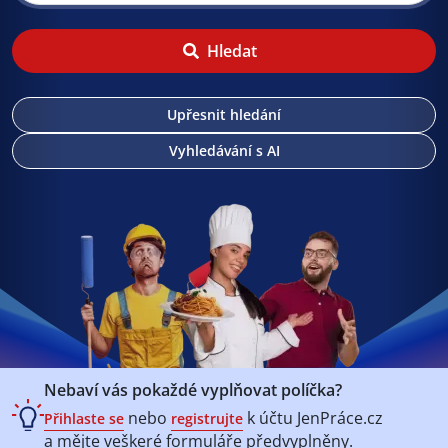
Hledat
Upřesnit hledání
Vyhledávání s AI
Nebaví vás pokaždé vyplňovat políčka?
nebo
k účtu
JenPráce.cz
Přihlaste se
registrujte
a mějte veškeré
formuláře předvyplněny.