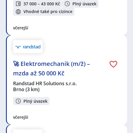
37 000 – 43 000 Kč
Plný úvazek
Vhodné také pro cizince
včerejší
🚀 Elektromechanik (m/ž) –
mzda až 50 000 Kč
Randstad HR Solutions s.r.o.
Brno
(3 km)
Plný úvazek
včerejší