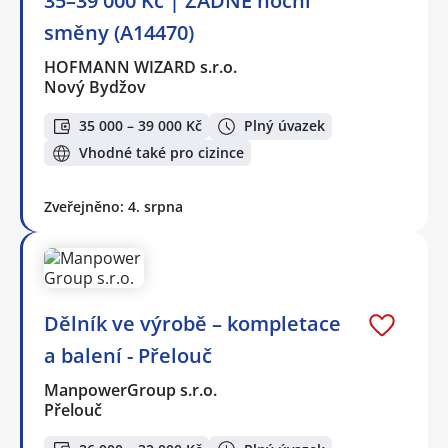
35–39 000 Kč | ŽÁDNÉ noční
směny (A14470)
HOFMANN WIZARD s.r.o.
Nový Bydžov
35 000 – 39 000 Kč
Plný úvazek
Vhodné také pro cizince
Zveřejněno: 4. srpna
Dělník ve výrobě – kompletace
a balení - Přelouč
ManpowerGroup s.r.o.
Přelouč