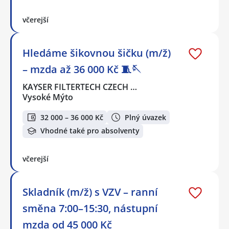
včerejší
Hledáme šikovnou šičku (m/ž)
– mzda až 36 000 Kč 🧵🪡
KAYSER FILTERTECH CZECH …
Vysoké Mýto
32 000 – 36 000 Kč
Plný úvazek
Vhodné také pro absolventy
včerejší
Skladník (m/ž) s VZV – ranní
směna 7:00–15:30, nástupní
mzda od 45 000 Kč