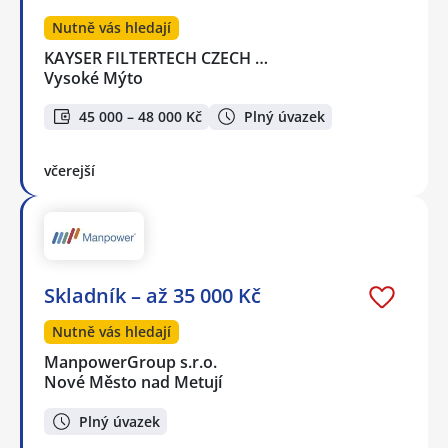
Nutně vás hledají
KAYSER FILTERTECH CZECH …
Vysoké Mýto
45 000 – 48 000 Kč
Plný úvazek
včerejší
Skladník – až 35 000 Kč
Nutně vás hledají
ManpowerGroup s.r.o.
Nové Město nad Metují
Plný úvazek