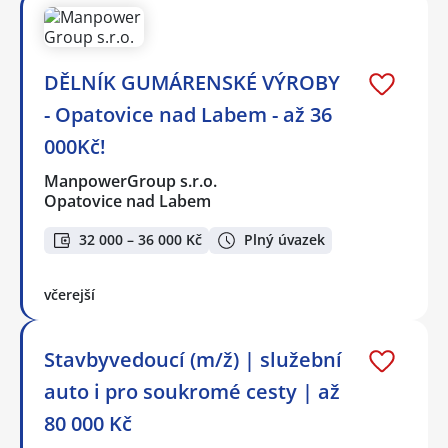
DĚLNÍK GUMÁRENSKÉ VÝROBY
- Opatovice nad Labem - až 36
000Kč!
ManpowerGroup s.r.o.
Opatovice nad Labem
32 000 – 36 000 Kč
Plný úvazek
včerejší
Stavbyvedoucí (m/ž) | služební
auto i pro soukromé cesty | až
80 000 Kč