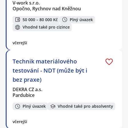
V-work s.r.o.
Opočno, Rychnov nad Kněžnou
50 000 – 80 000 Kč
Plný úvazek
Vhodné také pro cizince
včerejší
Technik materiálového
testování - NDT (může být i
bez praxe)
DEKRA CZ a.s.
Pardubice
Plný úvazek
Vhodné také pro absolventy
včerejší