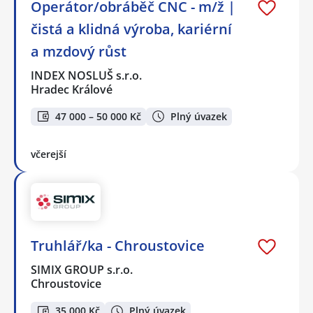
Operátor/obráběč CNC - m/ž |
čistá a klidná výroba, kariérní
a mzdový růst
INDEX NOSLUŠ s.r.o.
Hradec Králové
47 000 – 50 000 Kč
Plný úvazek
včerejší
Truhlář/ka - Chroustovice
SIMIX GROUP s.r.o.
Chroustovice
35 000 Kč
Plný úvazek