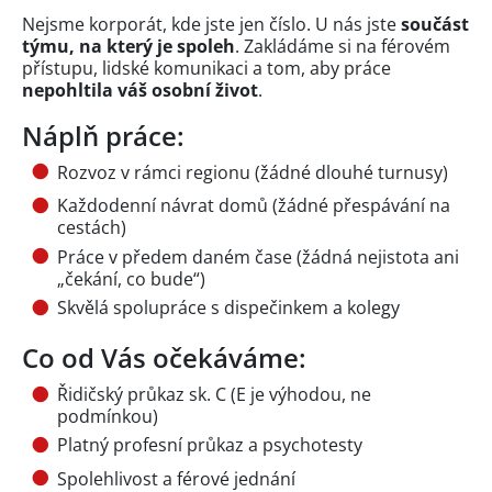
Nejsme korporát, kde jste jen číslo. U nás jste
součást
týmu, na který je spoleh
. Zakládáme si na férovém
přístupu, lidské komunikaci a tom, aby práce
nepohltila váš osobní život
.
Náplň práce:
Rozvoz v rámci regionu (žádné dlouhé turnusy)
Každodenní návrat domů (žádné přespávání na
cestách)
Práce v předem daném čase (žádná nejistota ani
„čekání, co bude“)
Skvělá spolupráce s dispečinkem a kolegy
Co od Vás očekáváme:
Řidičský průkaz sk. C (E je výhodou, ne
podmínkou)
Platný profesní průkaz a psychotesty
Spolehlivost a férové jednání