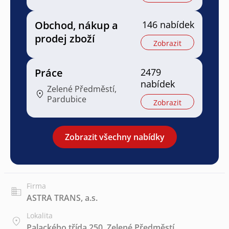
Obchod, nákup a
146 nabídek
prodej zboží
Zobrazit
Práce
2479
nabídek
Zelené Předměstí,
Pardubice
Zobrazit
Zobrazit všechny nabídky
Firma
ASTRA TRANS, a.s.
Lokalita
Palackého třída 250, Zelené Předměstí,