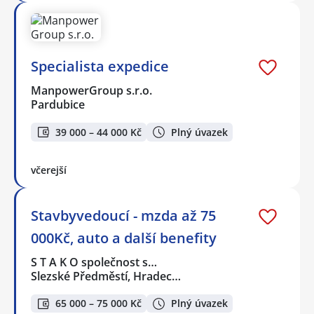
Specialista expedice
ManpowerGroup s.r.o.
Pardubice
39 000 – 44 000 Kč
Plný úvazek
včerejší
Stavbyvedoucí - mzda až 75
000Kč, auto a další benefity
S T A K O společnost s…
Slezské Předměstí, Hradec…
65 000 – 75 000 Kč
Plný úvazek