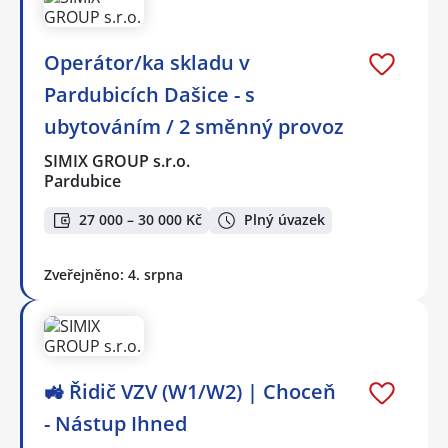
Operátor/ka skladu v
Pardubicích Dašice - s
ubytováním / 2 směnný provoz
SIMIX GROUP s.r.o.
Pardubice
27 000 – 30 000 Kč
Plný úvazek
Zveřejněno: 4. srpna
🚜 Řidič VZV (W1/W2) | Choceň
- Nástup Ihned