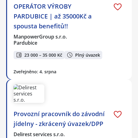
OPERÁTOR VÝROBY
PARDUBICE | až 35000Kč a
spousta benefitů!!
ManpowerGroup s.r.o.
Pardubice
23 000 – 35 000 Kč
Plný úvazek
Zveřejněno: 4. srpna
Provozní pracovník do závodní
jídelny - zkrácený úvazek/DPP
Delirest services s.r.o.