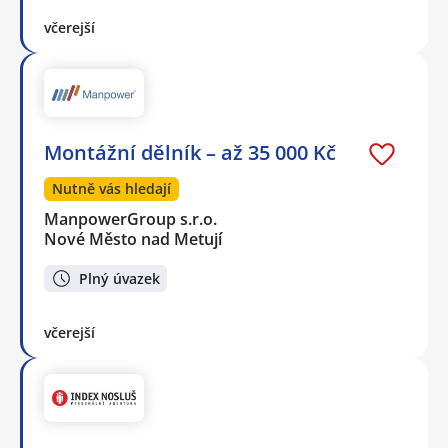
včerejší
Montážní dělník – až 35 000 Kč
Nutně vás hledají
ManpowerGroup s.r.o.
Nové Město nad Metují
Plný úvazek
včerejší