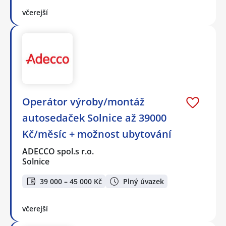
včerejší
Operátor výroby/montáž
autosedaček Solnice až 39000
Kč/měsíc + možnost ubytování
ADECCO spol.s r.o.
Solnice
39 000 – 45 000 Kč
Plný úvazek
včerejší