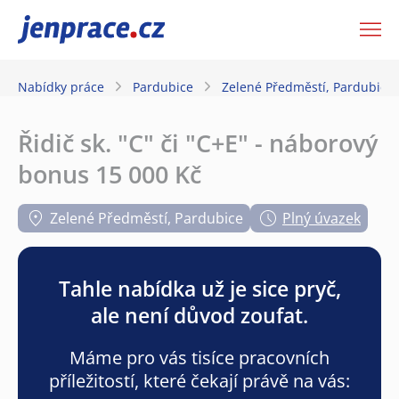
JenPráce.cz
Nabídky práce
Pardubice
Zelené Předměstí, Pardubice
Řidič sk. "C" či "C+E" - náborový
bonus 15 000 Kč
Zelené Předměstí, Pardubice
Plný úvazek
Tahle nabídka už je sice pryč,
ale není důvod zoufat.
Máme pro vás tisíce pracovních
příležitostí, které čekají právě na vás: