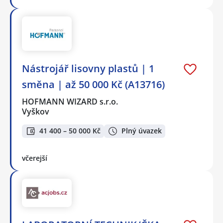
Nástrojář lisovny plastů | 1
směna | až 50 000 Kč (A13716)
HOFMANN WIZARD s.r.o.
Vyškov
41 400 – 50 000 Kč
Plný úvazek
včerejší