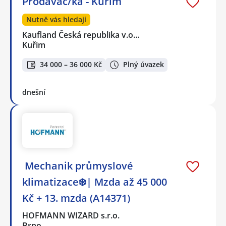
Prodavač/ka - Kuřim
Nutně vás hledají
Kaufland Česká republika v.o…
Kuřim
34 000 – 36 000 Kč
Plný úvazek
dnešní
️ Mechanik průmyslové
klimatizace❄️| Mzda až 45 000
Kč + 13. mzda (A14371)
HOFMANN WIZARD s.r.o.
Brno