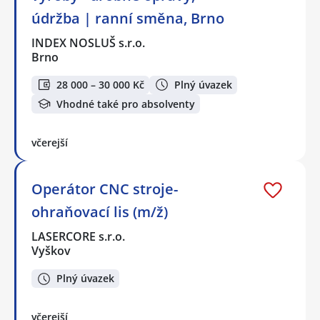
údržba | ranní směna, Brno
INDEX NOSLUŠ s.r.o.
Brno
28 000 – 30 000 Kč
Plný úvazek
Vhodné také pro absolventy
včerejší
Operátor CNC stroje-
ohraňovací lis (m/ž)
LASERCORE s.r.o.
Vyškov
Plný úvazek
včerejší