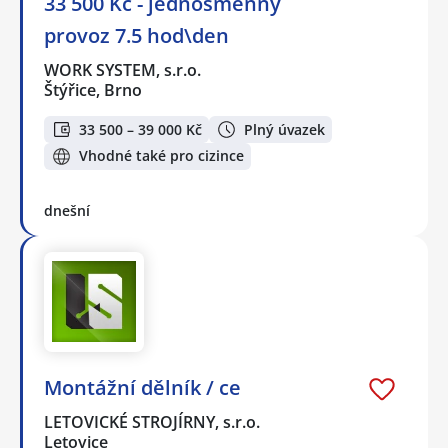
33 500 Kč - jednosměnný
provoz 7.5 hod\den
WORK SYSTEM, s.r.o.
Štýřice, Brno
33 500 – 39 000 Kč
Plný úvazek
Vhodné také pro cizince
dnešní
Montážní dělník / ce
LETOVICKÉ STROJÍRNY, s.r.o.
Letovice