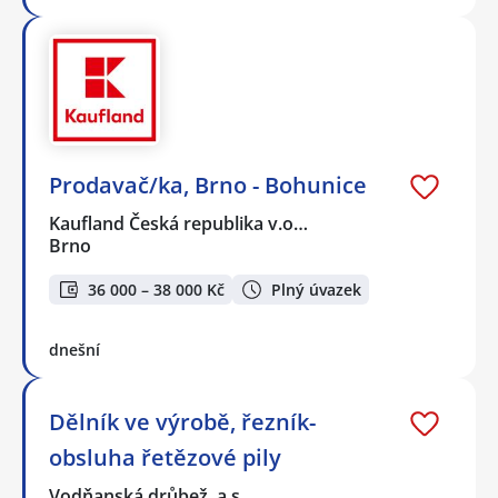
Prodavač/ka, Brno - Bohunice
Kaufland Česká republika v.o…
Brno
36 000 – 38 000 Kč
Plný úvazek
dnešní
Dělník ve výrobě, řezník-
obsluha řetězové pily
Vodňanská drůbež, a.s.