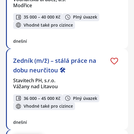
Modřice
35 000 – 40 000 Kč
Plný úvazek
Vhodné také pro cizince
dnešní
Zedník (m/ž) – stálá práce na
dobu neurčitou 🛠️
Stavitech PH, s.r.o.
Vážany nad Litavou
36 000 – 45 000 Kč
Plný úvazek
Vhodné také pro cizince
dnešní