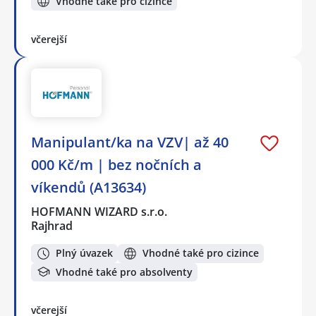
Vhodné také pro cizince
včerejší
Manipulant/ka na VZV| až 40
000 Kč/m | bez nočních a
víkendů (A13634)
HOFMANN WIZARD s.r.o.
Rajhrad
Plný úvazek
Vhodné také pro cizince
Vhodné také pro absolventy
včerejší