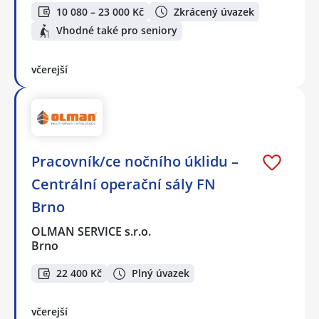
10 080 – 23 000 Kč
Zkrácený úvazek
Vhodné také pro seniory
včerejší
Pracovník/ce nočního úklidu –
Centrální operační sály FN
Brno
OLMAN SERVICE s.r.o.
Brno
22 400 Kč
Plný úvazek
včerejší