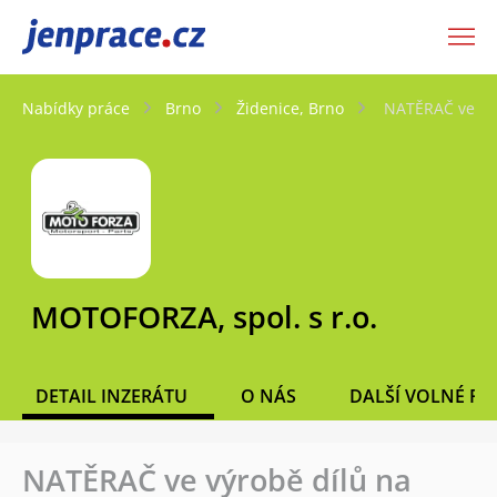
JenPráce.cz
Nabídky práce
Brno
Židenice, Brno
NATĚRAČ ve výr
MOTOFORZA, spol. s r.o.
DETAIL INZERÁTU
O NÁS
DALŠÍ VOLNÉ PO
NATĚRAČ ve výrobě dílů na