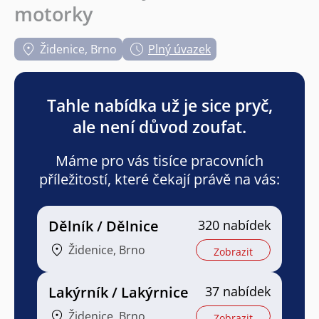
motorky
Židenice, Brno
Plný úvazek
Tahle nabídka už je sice pryč,
ale není důvod zoufat.
Máme pro vás tisíce pracovních
příležitostí, které čekají právě na vás:
Dělník / Dělnice
320 nabídek
Židenice, Brno
Zobrazit
Lakýrník / Lakýrnice
37 nabídek
Židenice, Brno
Zobrazit