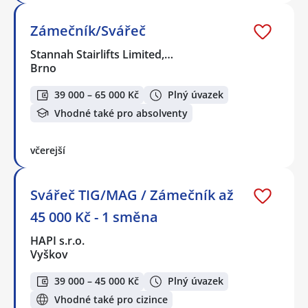
Zámečník/Svářeč
Stannah Stairlifts Limited,…
Brno
39 000 – 65 000 Kč
Plný úvazek
Vhodné také pro absolventy
včerejší
Svářeč TIG/MAG / Zámečník až
45 000 Kč - 1 směna
HAPI s.r.o.
Vyškov
39 000 – 45 000 Kč
Plný úvazek
Vhodné také pro cizince