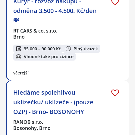
Kurýr - rozvoz nákupů -
odměna 3.500 - 4.500. Kč/den
💸
RT CARS & co. s.r.o.
Brno
35 000 – 90 000 Kč
Plný úvazek
Vhodné také pro cizince
včerejší
Hledáme spolehlivou
uklízečku/ uklízeče - (pouze
OZP) - Brno- BOSONOHY
RANOB s.r.o.
Bosonohy, Brno