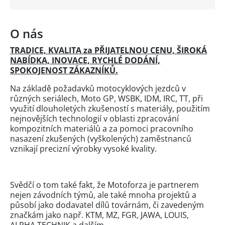
O nás
TRADICE, KVALITA za PŘIJATELNOU CENU, ŠIROKÁ
NABÍDKA, INOVACE, RYCHLÉ DODÁNÍ,
SPOKOJENOST ZÁKAZNÍKŮ.
Na základě požadavků motocyklových jezdců v
různých seriálech, Moto GP, WSBK, IDM, IRC, TT, při
využití dlouholetých zkušeností s materiály, použitím
nejnovějších technologií v oblasti zpracování
kompozitních materiálů a za pomoci pracovního
nasazení zkušených (vyškolených) zaměstnanců
vznikají precizní výrobky vysoké kvality.
Svědčí o tom také fakt, že Motoforza je partnerem
nejen závodních týmů, ale také mnoha projektů a
působí jako dodavatel dílů továrnám, či zavedeným
značkám jako např. KTM, MZ, FGR, JAWA, LOUIS,