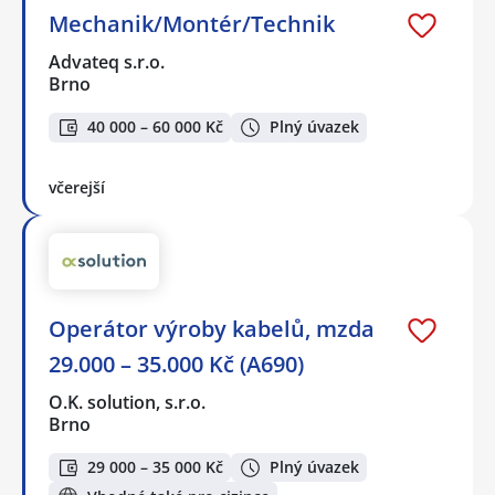
Mechanik/Montér/Technik
Advateq s.r.o.
Brno
40 000 – 60 000 Kč
Plný úvazek
včerejší
Operátor výroby kabelů, mzda
29.000 – 35.000 Kč (A690)
O.K. solution, s.r.o.
Brno
29 000 – 35 000 Kč
Plný úvazek